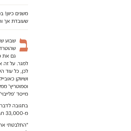
משנים כיוון! 
שעובדת אך ור
ב
שבוע שע
שהוטרדו
גם את מ
למגר. על זה אי
לכן, כל עוד ה
ושיווקן כאוביי
וסמוטריץ' ממש
מייסד 'פלייבו
בתגובה לדבריו
מ-33,000 חברות וחברים ועוסקת בדיונים פמינסטיים שונים:
"התלבטתי ארו