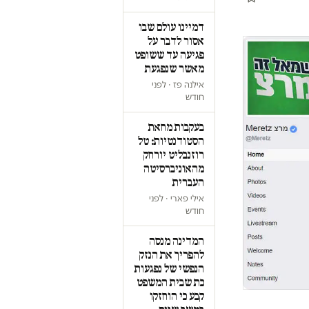
דמיינו עולם שבו
אסור לדבר על
פגיעה עד ששופט
מאשר שנפגעת
אילנה פז · לפני
חודש
בעקבות מחאת
הסטודנטיות: טל
רוזנבליט יורחק
מהאוניברסיטה
העברית
אילי פארי · לפני
חודש
המדינה מנסה
להפריך את הנזק
הנפשי של נפגעות
כת שבית המשפט
קבע כי הוחזקו