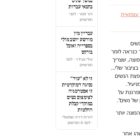
במשך שנים
בתנאי עבדות
 עצמאית
דור זומר · לפני
חודשיים
עבריין מין
מורשע יושב מולי
שים
בספרייה ואוכל
 כנראה לומר
בורקס
פוצה, שצריך
עילי אבידר · לפני
חודשיים
 בציבור שלי…
חפצת הנשים
זו לא ״עוד״
יעיו".
נסיגה דמוקרטית
זו אסטרטגיה
מפרגנת על
לצימצום נשים
של נשים".
במוקדי קבלת
החלטות
המונה יותר
דורית דריה שמואלי
· לפני 4 חודשים
הו אחר