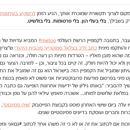
במקום לצרוך תקשורת שמוכרת אותך, הגיע הזמן
להשקיע בעיתונות
ק בשבילך.
בלי בעלי הון. בלי פרסומות. בלי בולשיט.
בר, בתגובה לקמפיין הרשת העולמי
metoo#
המביא עדויות של נ
 והותקפו מינית
כתב ח"כ בצלאל סמוטריץ' מהבית היהודי
ש"צריך
ה שהוא מובן מאליו – הטרדות מיניות הן רעה חולה, וכנראה גם נ
ן ולא יכול להיות חולק. זה קיים בכל ציבור, וכן – למרבה הצער גם
עיתון שמוביל את הקמפיין הזה בישראל הוא גם זה שמוביל את ה
קט מיני בפרסום מודעות פרובוקטיביות אני פשוט לא מאמין בכנות מנ
יך להסביר: "באותו גיליון של ידיעות אחרונות הופיעה גם כתבה 
י' במלאת שלושים למותו… אשכרה מאמץ עילאי להגן על גופן וכבודן 
 עלה ביום שישי האחרון פוסט בקבוצת הפייסבוק
'שיח פמינסטי'
, 
כות אם לכתוב את זה או לא כי זה משהו אחד לכתוב #גםאני ומש