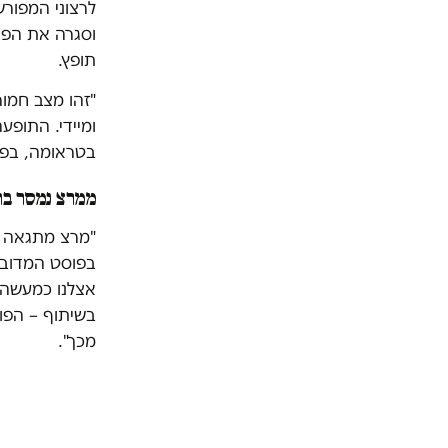
לרצוני המפור
וסגרה את הפיי
תופץ.
"זהו מצב חמור
ומיידי. התופע
בטראומה, בפרט
ממרצ נמסר בת
"מרצ מתגאה בע
בפוסט המדובר
אצלנו כמעשה א
בשיתוף – הפוס
מכך".