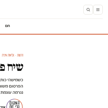
חם
חדשות · אלימות מינית
שיח פמ
כשמישהי כותב
הפרסום משותפ
נגרמה עוגמת 
אירי