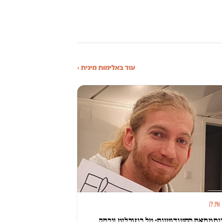
עוד באלימות מינית ›
מינית
ת מחאת הסטודנטיות: טל רוזנבליט יורחק