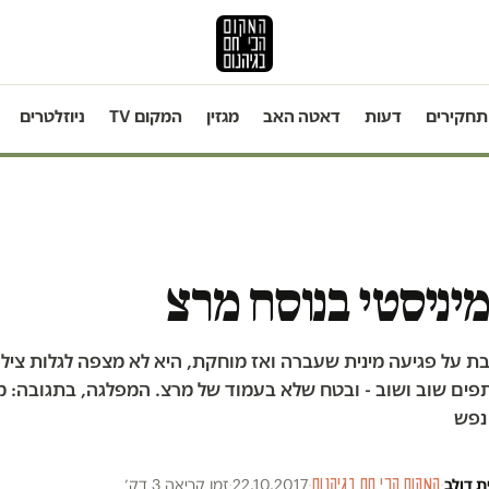
תחקירים
דעות
דאטה האב
מגזין
המקום TV
ניוזלטרים
יניסטי בנוסח מרצ
ת על פגיעה מינית שעברה ואז מוחקת, היא לא מצפה לגלות צילו
ים שוב ושוב - ובטח שלא בעמוד של מרצ. המפלגה, בתגובה: 
נפש
ת דולב
·
המקום הכי חם בגיהנום
·
22.10.2017
·
זמן קריאה 3 דק׳