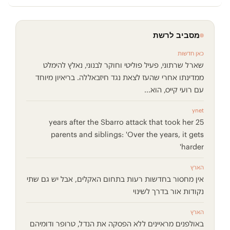
מסביב לרשת
כאן חדשות
שארל שרתוני, פעיל פוליטי וחוקר לבנוני, נאלץ להימלט
ממדינתו אחרי שהעז לצאת נגד חיזבאללה. בריאיון מיוחד
עם רועי קייס, הוא...
ynet
25 years after the Sbarro attack that took her
parents and siblings: 'Over the years, it gets
harder'
הארץ
אין מחסור בחדשות רעות בתחום האקלים, אבל יש גם שתי
נקודות אור בדרך לשינוי
הארץ
באולפנים מראיינים ללא הפסקה את הנדל, טרופר ודומיהם