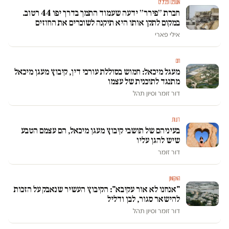
משפט ופלילים
חברת ״פירר״ ידעה שעמוד התמך בדרך יפו 44 רטוב.
במקום לתקן אותו היא תיקנה לשוכרים את החוזים
אילי פארי
חם
מעגל מיכאל: חמוש בסוללת עורכי דין, קיבוץ מעגן מיכאל
מתנגד לתוכנית של עצמו
דור זומר וסיון תהל
דעות
בעיניהם של תושבי קיבוץ מעגן מיכאל, הם עצמם הטבע
שיש להגן עליו
דור זומר
המקומון
"אנחנו לא אור עקיבא": הקיבוץ העשיר שנאבק על הזכות
להישאר סגור, לבן ודליל
דור זומר וסיון תהל