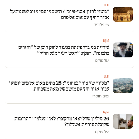
דעות
״ביטוי לחזון אנטי-ציוני״: תושב מי עמי מגיב לטענות על
אזור החיץ עם אום אל-פחם
שי פלבניק
המקומון
עיריית בני ברק פינתה בניגוד לחוק דוכן של ״חוזרים
בתבונה״. הפקח: ״ראש העיר מעל החוק״
יעל פוקס
דעות
״מסווה של צורך בטחוני״: 25 בתים באום אל פחם יופקעו
עבור אזור חיץ עם מושב של מאה משפחות
וסים חוסרי
המקומון
26 מיליון שקל יצאו מהקופה: לאן ״נעלמו״ התרומות
שקיבלה עיריית אשקלון?
יעל פוקס