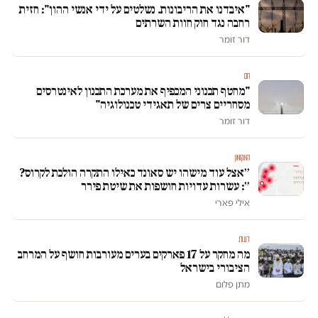
"איבדנו את הריבונות. נשלטים על ידי אנשי ההון": חזית
רחבה נגד חוק חוות השרתים
דור זומר
חם
"מחטף תכנוני המכפיף את מערכת התכנון לאינטרסים
מסחריים צרים של תאגידי טכנולוגיה"
דור זומר
המקומון
״אצל עוד מישהו יש סאונד כאילו התקרה הולכת לקרוס?
״: עשרות עדויות חושפות את שיטת פירר
אילי פארי
דעות
מה מחקר על 17 פארקים בערים מעורבות חושף על המרחב
הציבורי בישראל
מתן פלום