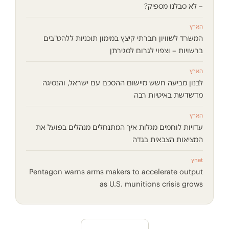
– לא סבלנו מספיק?
הארץ
המשרד לשוויון חברתי קיצץ במימון תוכניות ללהט"בים
ברשויות – וצפוי לגרום לסגירתן
הארץ
לבנון מביעה חשש מיישום ההסכם עם ישראל, והנסיגה
מדשדשת באיטיות רבה
הארץ
עדויות לוחמים מגלות איך המתנחלים מנהלים בפועל את
המציאות הצבאית בגדה
ynet
Pentagon warns arms makers to accelerate output
as U.S. munitions crisis grows