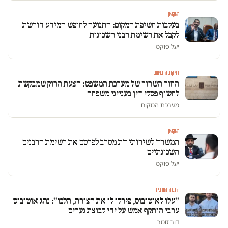
המקומון
בעקבות חשיפת המקום: התנועה לחופש המידע דורשת
לקבל את רשימת רבני השכונות
יעל פוקס
דמוקרטיה במשבר
החור השחור של מערכת המשפט: הצעת החוק שמבקשת
לחשוף פסקי דין בענייני משפחה
מערכת המקום
המקומון
המשרד לשירותי דת מסרב לפרסם את רשימת הרבנים
השכונתיים
יעל פוקס
החברה הערבית
״עלו לאוטובוס, פירקו לו את הצורה, הלכו״: נהג אוטובוס
ערבי הותקף אמש על ידי קבוצת נערים
דור זומר