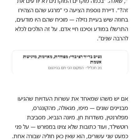
״, שאלה. ״בכמה מוקדים המוקדנים לא יודעים את
זה?״. דיירת נוספת הציעה כי ״מרגע שהם הצהירו
בחוזה שיש בעיית נזילה — מוכיח שהם היו מודעים,
התרשלו במודע וסיכנו חיי אדם. על זה הולכים לכלא
להרבה שנים״.
נשים בדיור הציבורי: מפוחדות, מאוימות, מרגישות
אשמות
ניב חכלילי
· המקום הכי חם בגיהנום
אם יש משהו שמאחד את עשרות העדויות שהגיעו
מבניינים שונים — מיפו, מגאולה, מהקונגרס,
מפלורנטין, משדרות חן, מיונה הנביא, מסביבת
רוטשילד, ועוד כתובות שלא צוינו במפורש — על פני
כמעט שני עשורים, הוא שאין כאן חוליה שבורה אחת.