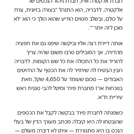
חברת אלקטרה FM, חברת ניהול הנכסים של
אלקטרה. לדבריה, הוא התנהל ״בצורה בזיונית, צרח
על כולם, ובשלב מסוים הודיע שהוא הולך כי הוא ׳לא
מוכן לזה יותר׳״.
אותה דיירת רצה אליו וביקשה שיפנו גם את חפציה
מהדירה, אך המובילים סרבו משום שהיה צריך
להוריד את כל התכולה את כל שש הקומות. לדבריה
רובין הבטיח לה שיחזיר לה את הכסף על הרהיטים
האבודים — סכום שעומד על 4,650 שקל, וזאת
בנוכחות ארז מחברת פירר ומיטל להבי סגנית ראש
עיריית ת״א.
כשפנתה לחברת פירר בבקשה לקבל את הכספים
שהובטחו לה היא קיבלה מכתב מעורך הדין של בעלי
הנכס בו היא מתגוררת — איתו לא דיברה מעולם —