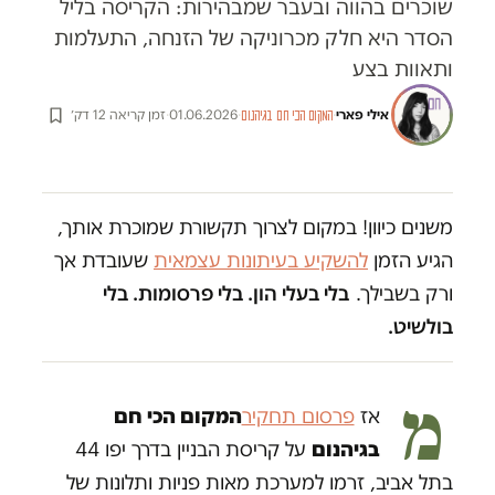
שוכרים בהווה ובעבר שמבהירות: הקריסה בליל
הסדר היא חלק מכרוניקה של הזנחה, התעלמות
ותאוות בצע
אילי פארי
·
·
01.06.2026
·
זמן קריאה 12 דק׳
המקום הכי חם בגיהנום
משנים כיוון! במקום לצרוך תקשורת שמוכרת אותך,
הגיע הזמן
להשקיע בעיתונות עצמאית
שעובדת אך
ורק בשבילך.
בלי בעלי הון. בלי פרסומות. בלי
בולשיט.
מ
אז
פרסום תחקיר
המקום הכי חם
בגיהנום
על קריסת הבניין בדרך יפו 44
בתל אביב, זרמו למערכת מאות פניות ותלונות של