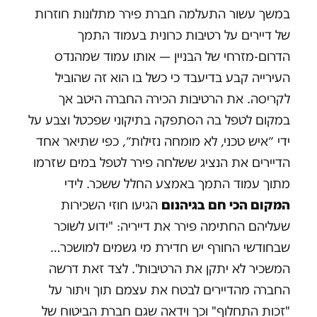
במשך עשור התעלמה חברת פירר מתלונות חוזרות
של דיירים על רטיבות כרונית בעמוד התמך
הדרום-מזרחי של הבניין — אותו עמוד שמהנדס
העירייה קבע בדיעבד כי כשל בו הוא זה שהוביל
לקריסה. את הרטיבות הכירה החברה היטב אך
במקום לטפל בה הסתפקה בתיקוני שפכטל וצבע על
ידי ״איש טכני, לא מומחה נזילות״, כפי שתיאר אחד
הדיירים את הנציג ששלחה פירר לטפל במים שזרמו
מתוך עמוד התמך באמצע החלל ששכר. לידי
המקום הכי חם בגיהנום
הגיעו חוזי השכירות
שעליהם החתימה פירר את דייריה: "ידוע לשוכר
שבחודשי החורף יש חדירת מי גשמים למושכר…
המשכיר לא יתקן את הרטיבות". לצד זאת דרשה
החברה מהדיירים לבטח את עצמם תוך ויתור על
"זכות התחלוף" וכך וידאה שגם חברת הביטוח של