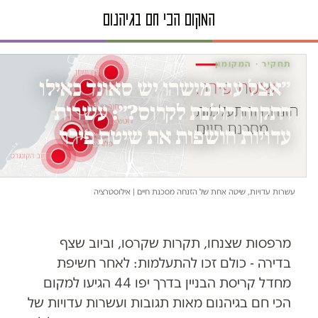
תחקיר · המקומון
״אצל עוד מישהו יש סאונד כאילו
התקרה הולכת לקרוס?״: עשרות
עדויות חושפות את שיטת פירר
עשרות עדויות, שיטה אחת של הזנחה מסכנת חיים | אילוסטרציה
מרפסות שצנחו, תקרות שקרסו, וביוב שצף
בדירה - כולם זכו להתעלמות: לאחר חשיפת
מחדל קריסת הבניין בדרך יפו 44 הגיעו למקום
הכי חם בגיהנום מאות תגובות ועשרות עדויות של