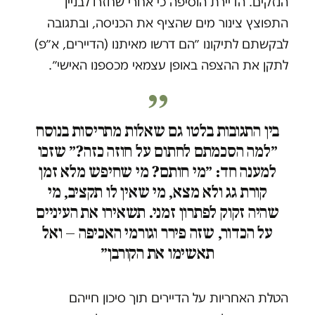
הנזקים. הדיירת הוסיפה כי אחרי שחזרו לבניין
התפוצץ צינור מים שהציף את הכניסה, ובתגובה
לבקשתם לתיקונו ״הם דרשו מאיתנו (הדיירים, א״פ)
לתקן את ההצפה באופן עצמאי מכספנו האישי״.
בין התגובות בלטו גם שאלות מתריסות בנוסח
״למה הסכמתם לחתום על חוזה כזה?״ שזכו
למענה חד: ״מי חותם? מי שחיפש מלא זמן
קורת גג ולא מצא, מי שאין לו תקציב, מי
שהיה זקוק לפתרון זמני. תשאירו את העיניים
על הכדור, שזה פירר וגורמי האכיפה — ואל
תאשימו את הקורבן״
הטלת האחריות על הדיירים תוך סיכון חייהם