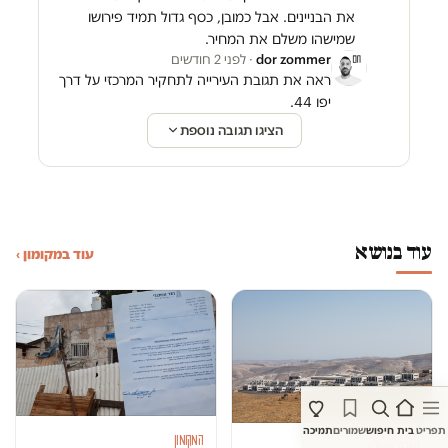
את הבניינים. אבל כמובן, כסף גדול תמיד פירושו
שמישהו משלם את המחיר.
dor zommer
· לפני 2 חודשים
ראה את תגובת העירייה לתחקיר המרכזי על דרך
יפו 44.
הציגו תגובה נוספת
עוד בנושא
עוד במקומון ›
תפריט
בית
חיפוש
שמורים
תמיכה
המקומון
יהודה ושומרון