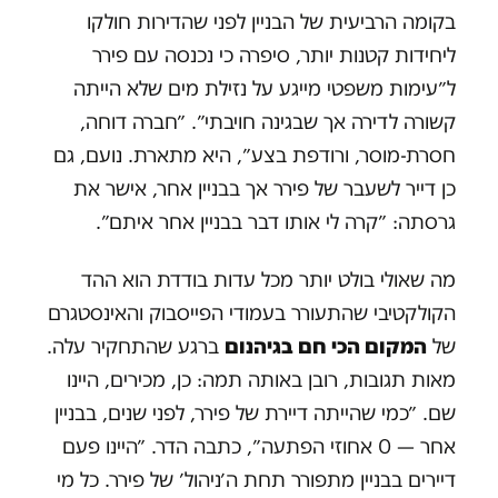
בקומה הרביעית של הבניין לפני שהדירות חולקו
ליחידות קטנות יותר, סיפרה כי נכנסה עם פירר
ל״עימות משפטי מייגע על נזילת מים שלא הייתה
קשורה לדירה אך שבגינה חויבתי״. ״חברה דוחה,
חסרת-מוסר, ורודפת בצע״, היא מתארת. נועם, גם
כן דייר לשעבר של פירר אך בבניין אחר, אישר את
גרסתה: ״קרה לי אותו דבר בבניין אחר איתם״.
מה שאולי בולט יותר מכל עדות בודדת הוא ההד
הקולקטיבי שהתעורר בעמודי הפייסבוק והאינסטגרם
של
המקום הכי חם בגיהנום
ברגע שהתחקיר עלה.
מאות תגובות, רובן באותה תמה: כן, מכירים, היינו
שם. ״כמי שהייתה דיירת של פירר, לפני שנים, בבניין
אחר — 0 אחוזי הפתעה״, כתבה הדר. ״היינו פעם
דיירים בבניין מתפורר תחת ה׳ניהול׳ של פירר. כל מי