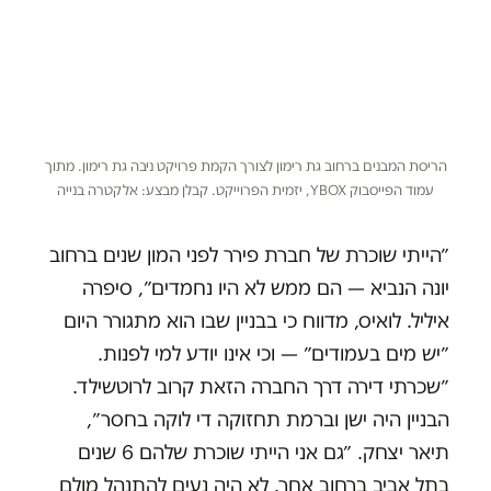
הריסת המבנים ברחוב גת רימון לצורך הקמת פרויקט ניבה גת רימון. מתוך
עמוד הפייסבוק YBOX, יזמית הפרוייקט. קבלן מבצע: אלקטרה בנייה
״הייתי שוכרת של חברת פירר לפני המון שנים ברחוב
יונה הנביא — הם ממש לא היו נחמדים״, סיפרה
איליל. לואיס, מדווח כי בבניין שבו הוא מתגורר היום
״יש מים בעמודים״ — וכי אינו יודע למי לפנות.
״שכרתי דירה דרך החברה הזאת קרוב לרוטשילד.
הבניין היה ישן וברמת תחזוקה די לוקה בחסר״,
תיאר יצחק. ״גם אני הייתי שוכרת שלהם 6 שנים
בתל אביב ברחוב אחר. לא היה נעים להתנהל מולם