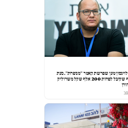
לוינסון טען שפרשת קאטר ״מנופחת״. כעת
נחשף שקיבל לפחות 200 אלף שקל משרוליק
ורן
מר