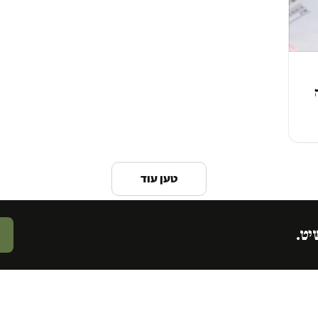
טען עוד
יט.