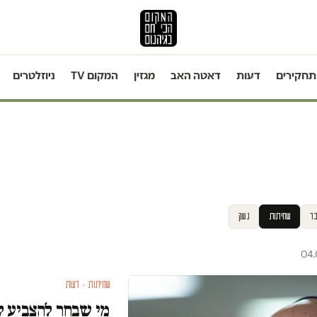
תחקירים
דעות
דאטה האב
מגזין
המקום TV
ניוזלטרים
ר
שחיתות
נשק
שחיתות · דעות
מי שבחר להצביע ל