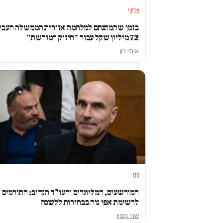
פוליטי
בזמן שהמתנתם למלחמה אזורית הממשלה העבי
72 מיליון שקל עבור ״חיזוק המורשת״
איתי רון
חם
המורשעים, המליונרים והעו"ד הנדיב: התורמים
לרשימת אפי נוה בבחירות ללשכה
שבי גטניו