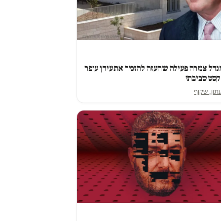
נדל צנזרה פעילה שהעזה להזכיר את עידן עופר
קסט סביבתי
תון, שקוף