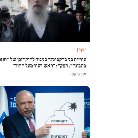
המקומון
עיריית בני ברק פינתה בניגוד לחוק דוכן של ״חוזר
בתבונה״. הפקח: ״ראש העיר מעל החוק״
יעל פוקס