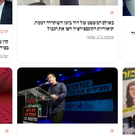
חם
באולם המשפט של דוד ביטן השתררה דממה.
תיאוריות הקונספירציה חצו את הגבול
סביבה
ר
איתמר ב״ז, שקוף
קרן מ
בפוד
יעל גע
חם
חם