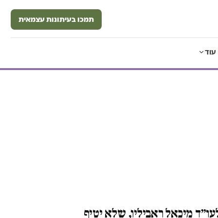
תמכו בעיתונות עצמאית
עוד
עו״ד מיכאל ראביליו, שלא יטיף