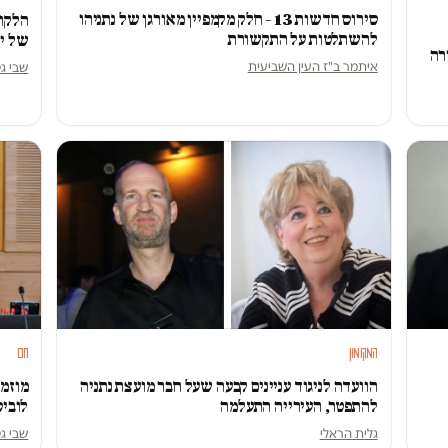
סירוס חדשות 13 – חלק מקמפיין מאורגן של נתניהו
הלקוח
להשתלטות על התקשורת
של י
רה
איתמר ב"ז העין השביעית
שבי גט
המקומון
חם
הוועדה לניגוד עניינים קבעה שעל חבר מועצת נתניה
מוזמנ
להתפטר, העירייה התעלמה
לובי
גלית הראלי
שבי גט