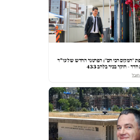
ת ״המקום הכי חם״: הפרטנר החדש של עו"ד
חדד – חוקר בכיר בלהב 433
חובל