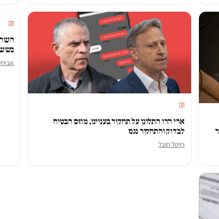
חם
השר 
כששי
אביחי 
חם
ארי הרו התלונן על תחקיר בעניינו, מוזס הבטיח
לבדוק והתחקיר נגנז
ר
רויטל חובל