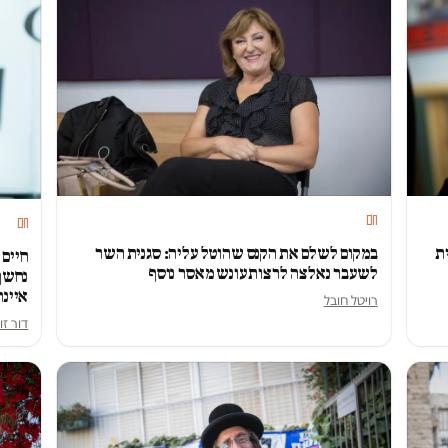
חם
חם
ת
במקום לשלם את הקנס שהוטל עליה: סגנית השר
חיים 
לשעבר נאלצה לרצות עונש מאסר נוסף
איינה
רויטל חובל
דור זו