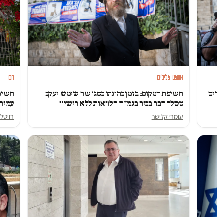
משפט ופלילים
חם
ים
חשיפת המקום: בזמן כהונתו כסגן שר שימש יעקב
חשיפ
טסלר חבר בכיר בגמ״ח הלוואות ללא רישיון
עמית 
עומרי קלישר
רויטל 