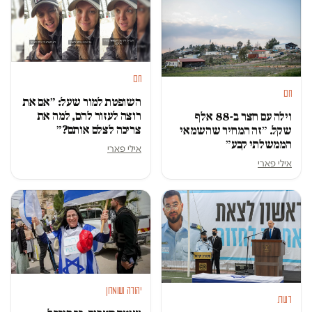
חם
חם
השופטת למור שעל: ״אם את
רוצה לעזור להם, למה את
וילה עם חצר ב-88 אלף
צריכה לצלם אותם?״
שקל. ״זה המחיר שהשמאי
הממשלתי קבע״
אילי פארי
אילי פארי
יהודה ושומרון
דעות