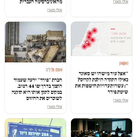
אילי פארי
מהאוניברסיטה העברית
אילי פארי
המקומון
משפט ופלילים
״אצל עוד מישהו יש סאונד
כאילו התקרה הולכת לקרוס?
חברת ״פירר״ ידעה שעמוד
״: עשרות עדויות חושפות את
התמך בדרך יפו 44 רטוב.
שיטת פירר
במקום לתקן אותו היא תיקנה
לשוכרים את החוזים
אילי פארי
אילי פארי