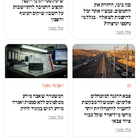
שיטת סטרוק: כך הוכפל
נכון ביבי, החזרת את
תקציב החטיבה להתיישבות
החטופים. עכשיו אתה יכול
על חשבון שיקום העוטף
להתפנות לשאלה – בגלל מי
והצפון
נחטפו ונרצחו?
אילי פארי
אילי פארי
חם
דמוקרטיה במשבר
צבא ההגנה למתנחלים
המשטרה שאבה מידע
אלימים: הממשלה מבקשת
מטלפונים ללא סמכות ואגרה
להעביר להתנחלויות יותר
מידע רגיש בניגוד לחוק
מחצי מיליארד שקל עבור
אילי פארי
ציוד צבאי
אילי פארי