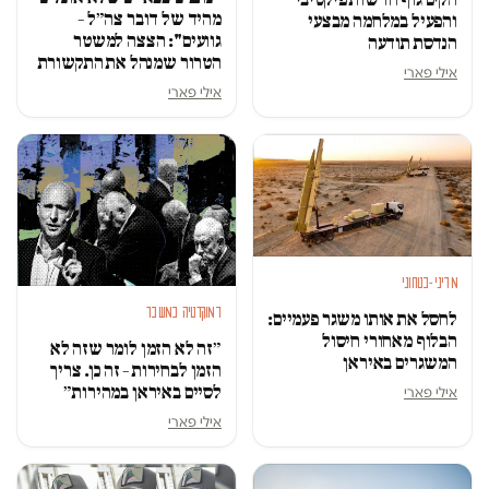
מהיד של דובר צה״ל –
והפעיל במלחמה מבצעי
גוועים": הצצה למשטר
הנדסת תודעה
הטרור שמנהל את התקשורת
אילי פארי
אילי פארי
מדיני-בטחוני
דמוקרטיה במשבר
לחסל את אותו משגר פעמיים:
הבלוף מאחורי חיסול
״זה לא הזמן לומר שזה לא
המשגרים באיראן
הזמן לבחירות – זה כן. צריך
לסיים באיראן במהירות״
אילי פארי
אילי פארי