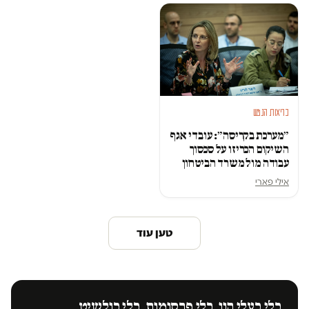
בריאות הנפש
״מערכת בקריסה״: עובדי אגף
השיקום הכריזו על סכסוך
עבודה מול משרד הביטחון
אילי פארי
טען עוד
בלי בעלי הון. בלי פרסומות. בלי בולשיט.