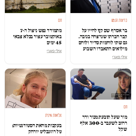
בריאות הנפש
חם
בר אסרף שם קץ לחייו על
מתמודד נפש ניצול ה-7
קבר חברתו שנרצחה בנובה.
באוקטובר עצור בכלא צבאי
גם שתי לוחמות סדיר ולוחם
45 ימים
מילואים התאבדו השבוע
אילי פארי
אילי פארי
חם
אלימות מינית
מור שעל תובעת מכור ודר
רחוב לשעבר ב-300 אלף
בעקבות מחאת הסטודנטיות:
שקל
טל רוזנבליט יורחק