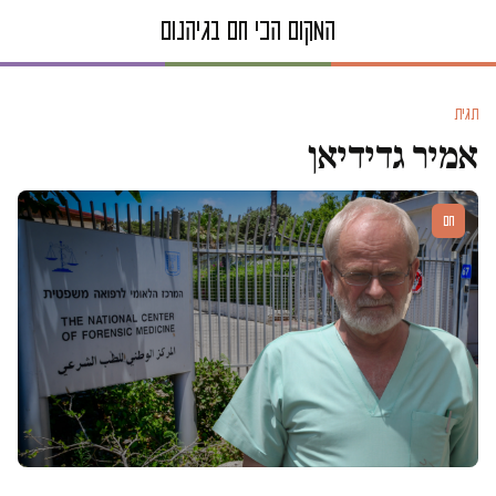
תגית
אמיר גדידיאן
חם