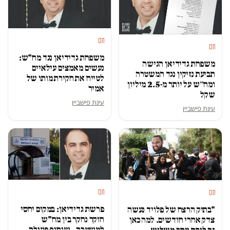
חם
חם
משפחת גדידיאן נגד מח"ש:
משפחת גדידיאן הגישה
נעשים מאמצים עילאיים
תביעת נזיקין נגד המשטרה
לטייח את חקירת מותו של
ומח״ש על יותר מ-2.5 מיליון
אמיר
שקל
עינת פישביין
עינת פישביין
חם
חם
פרשת גדידיאן: במקום יחסי
"בתיק הרצח של פלויד נעשה
חוקר נחקר בין מח"ש
צדק אחרי חודשים. למה כאן
למשטרה – שיתוף פעולה