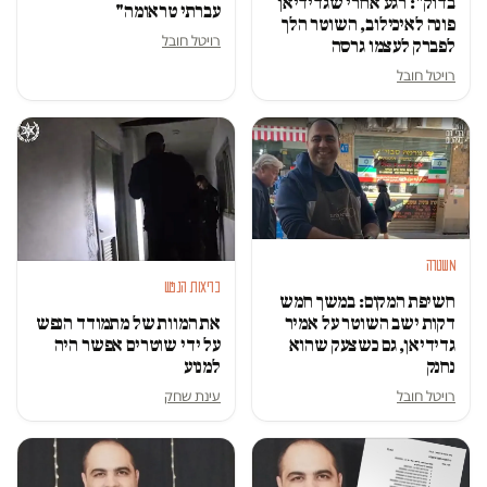
בדוק": רגע אחרי שגדידיאן
עברתי טראומה"
פונה לאיכילוב, השוטר הלך
רויטל חובל
לפברק לעצמו גרסה
רויטל חובל
משטרה
בריאות הנפש
חשיפת המקום: במשך חמש
דקות ישב השוטר על אמיר
את המוות של מתמודד הנפש
גדידיאן, גם כשצעק שהוא
על ידי שוטרים אפשר היה
נחנק
למנוע
רויטל חובל
עינת שחק