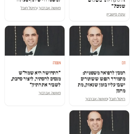
זה לוקח יותר משלוש
שנים?"
מאשה אברבוך
ו
רויטל חובל
עינת פישביין
חם
משטרה
המכון לרפואה משפטית:
"התחושה היא שמח"ש
מתמודד הנפש ששוטרים
מנסים להסתיר, ליצור סחבת,
ישבו עליו בזמן שנאזק, מת
לשבור את התיק"
מחנק
מאשה אברבוך
רויטל חובל
ו
מאשה אברבוך