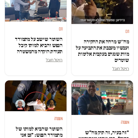
חם
חם
השוטר שישב על מתמודד
מח״ש מרחה את החקירה
הנפש והביא למותו קיבל
ועכשיו מעכבת את התביעה על
תעודת הוקרה מהמשטרה
מוות שנגרם בעקבות אלימות
שוטרים
רויטל חובל
רויטל חובל
משטרה
משטרה
השוטר שהביא למותו של
"זה בעיה, זה תיק מח"ש
מתמודד הנפש: "גם אני