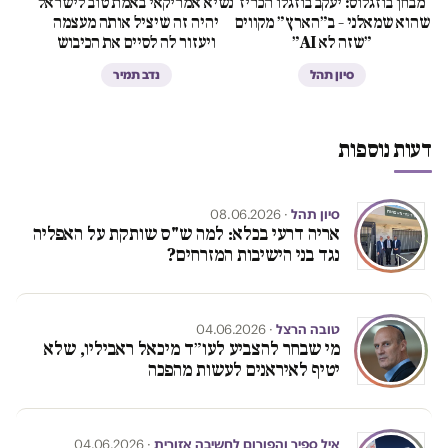
מבחן בוזגלוס: יעקב בוזגלו הכריז
נשיא אמריקאי באמת טוב לישראל
יש
שהוא שמאלני – ב״הארץ״ מקווים
יהיה זה שיציל אותה מעצמה
האר
״שזה לא AI״
ויעזור לה לסיים את הכיבוש
סיון תהל
נדב תמיר
דעות נוספות
סיון תהל
· 08.06.2026
אריה דרעי בכלא: למה ש"ס שותקת על האפליה
נגד בני הישיבות המזרחים?
טובה הרצל
· 04.06.2026
מי שבחר להצביע לעו״ד מיכאל ראביליו, שלא
יטיף לאיראנים לעשות מהפכה
איל ספיר והפורום לחשיבה אזורית
· 04.06.2026