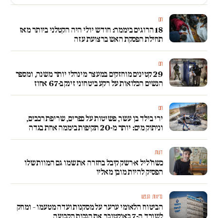
חם
18 הרוגים ביממה: חודש יולי היה הקטלני ביותר מאז
תחילת הפסקת האש ברצועת עזה
חם
29 קטינים מוחזקים במעצר מינהלי יותר משנה, ומספר
הנשים הכלואות על רקע ביטחוני זינק ב-67 אחוז
חם
ירי בילד בן עשר, פשיטות על כפרים, שריפת רכבים,
וניתוק מים: יותר מ-20 תקיפות ביממה אחת בגדה
דעות
כשח'ליל א-רשק קיבל בחזרה את שמו גם המוות שלו
הפסיק להיות מובן מאליו
בריאות הנפש
הביטוח הלאומי ערער על מסקנות ועדה מטעמו – ומחק
לשורד ה-7 באוקטובר את הנכות הקבועה