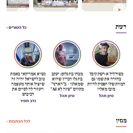
"הוא מתמודד נפש"
טכנולוגיה"
דעות
כל הטורים ›
כשח'ליל א-רשק קיבל
מבחן בוזגלוס: יעקב
נשיא אמריקאי באמת
ישרא
בחזרה את שמו גם
בוזגלו הכריז שהוא
טוב לישראל יהיה זה
הע
המוות שלו הפסיק להיות
שמאלני – ב״הארץ״
שיציל אותה מעצמה
של
מובן מאליו
מקווים ״שזה לא AI״
ויעזור לה לסיים את
ט
מגזין
הכיבוש
סיון תהל
סיון תהל
מגזין
"מה שהמתנחלים עשו בליכ
נדב תמיר
מכסות נפט, מרכזי דאטה וכיפת
אנחנו צריכים לעשות בש
ברזל: מאחורי הקלעים של הגט
הגוש נגד הכיבוש יוצא מק
האמירותי מאופ"ק
ומגיע לכנסת
מגזין
לכל הכתבות ›
איל ספיר והפורום לחשיבה אזורית
סיון תהל