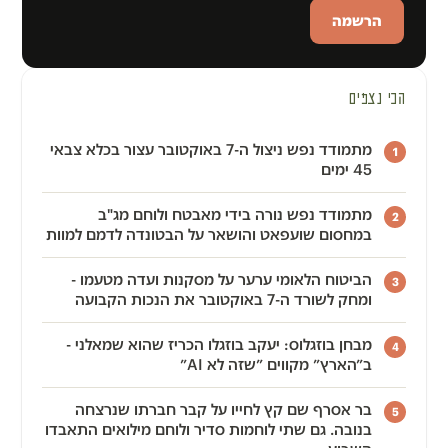
הכי נצפים
מתמודד נפש ניצול ה-7 באוקטובר עצור בכלא צבאי
1
45 ימים
מתמודד נפש נורה בידי מאבטח ולוחם מג"ב
2
במחסום שועפאט והושאר על הבטונדה לדמם למוות
הביטוח הלאומי ערער על מסקנות ועדה מטעמו -
3
ומחק לשורד ה-7 באוקטובר את הנכות הקבועה
מבחן בוזגלוס: יעקב בוזגלו הכריז שהוא שמאלני -
4
ב״הארץ״ מקווים ״שזה לא AI״
בר אסרף שם קץ לחייו על קבר חברתו שנרצחה
5
בנובה. גם שתי לוחמות סדיר ולוחם מילואים התאבדו