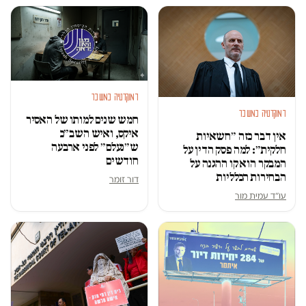
דמוקרטיה במשבר
דמוקרטיה במשבר
חמש שנים למותו של האסיר
איקס, ואיש השב״כ
אין דבר כזה ״חשאיות
ש״נעלם״ לפני ארבעה
חלקית״: למה פסק הדין על
חודשים
המבקר הוא קו ההגנה על
הבחירות הכלליות
דור זומר
עו״ד עמית מור