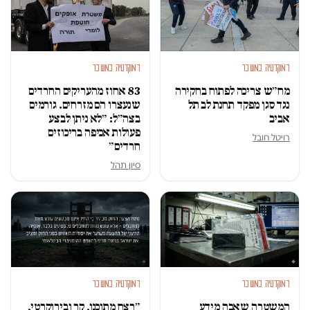
דמוקרטיה במשבר
דמוקרטיה במשבר
מח״ש צריכה לפתוח בחקירה
83 אחוז מהעריקים החרדים
נגד סגן מפקד תחנת לב תל
שנעצרו הם מזרחים. גורמים
אביב
בצה״ל: ״לא ניתן לבצע
פעולות אכיפה בריכוזים
רויטל חובל
חרדים״
סיון תהל
דמוקרטיה במשבר
דמוקרטיה במשבר
המשטרה שאבה מידע
״רצח מתוכנן, קר ובירוקרטי,