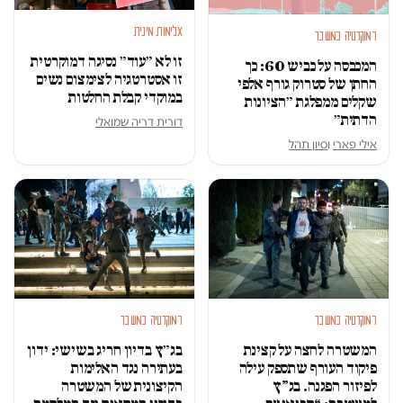
אלימות מינית
דמוקרטיה במשבר
זו לא ״עוד״ נסיגה דמוקרטית
המכבסה על כביש 60: כך
זו אסטרטגיה לצימצום נשים
החתן של סטרוק גורף אלפי
במוקדי קבלת החלטות
שקלים ממפלגת ״הציונות
הדתית״
דורית דריה שמואלי
אילי פארי
ו
סיון תהל
דמוקרטיה במשבר
דמוקרטיה במשבר
המשטרה לחצה על קצינת
בג״ץ בדיון חריג בשישי: ידון
פיקוד העורף שתספק עילה
בעתירה נגד האלימות
לפיזור הפגנה. בג”ץ
הקיצונית של המשטרה