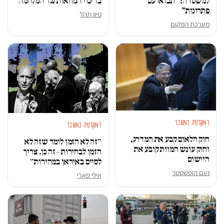
למשטרה: “תבואו עם
בדיכוי המחאות נגד המלחמה
פתרונות”
סיון תהל
מערכת המקום
דמוקרטיה במשבר
דמוקרטיה במשבר
חוק הלאום קבע את המדרג,
״זה לא הזמן לומר שזה לא
וחוק עונש המוות קובע את
הזמן לבחירות – זה כן. צריך
היישום
לסיים באיראן במהירות״
נעם הופשטטר
אילי פארי