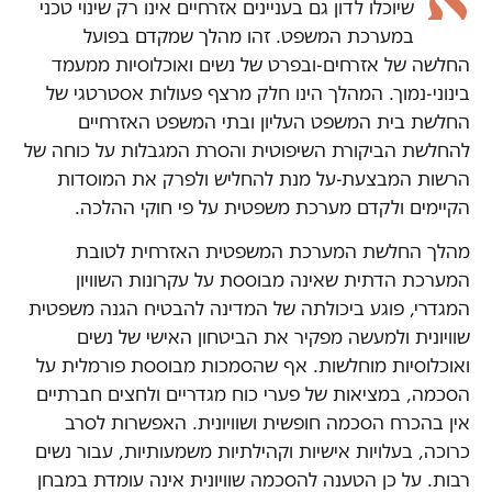
שיוכלו לדון גם בעניינים אזרחיים אינו רק שינוי טכני
במערכת המשפט. זהו מהלך שמקדם בפועל
החלשה של אזרחים-ובפרט של נשים ואוכלוסיות ממעמד
בינוני-נמוך. המהלך הינו חלק מרצף פעולות אסטרטגי של
החלשת בית המשפט העליון ובתי המשפט האזרחיים
להחלשת הביקורת השיפוטית והסרת המגבלות על כוחה של
הרשות המבצעת-על מנת להחליש ולפרק את המוסדות
הקיימים ולקדם מערכת משפטית על פי חוקי ההלכה.
מהלך החלשת המערכת המשפטית האזרחית לטובת
המערכת הדתית שאינה מבוססת על עקרונות השוויון
המגדרי, פוגע ביכולתה של המדינה להבטיח הגנה משפטית
שוויונית ולמעשה מפקיר את הביטחון האישי של נשים
ואוכלוסיות מוחלשות. אף שהסמכות מבוססת פורמלית על
הסכמה, במציאות של פערי כוח מגדריים ולחצים חברתיים
אין בהכרח הסכמה חופשית ושוויונית. האפשרות לסרב
כרוכה, בעלויות אישיות וקהילתיות משמעותיות, עבור נשים
רבות. על כן הטענה להסכמה שוויונית אינה עומדת במבחן