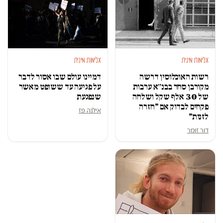
אלימות מינית
אלימות מינית
רשות האוכלוסין דרשה
דמיינו עולם שבו אסור לדבר
מקורבן סחר בבנ״א ערבות
על פגיעה עד ששופט מאשר
של 30 אלף שקל ושלחה
שנפגעת
פקחים לבדוק אם "חזרה
אילנה פז
לזנות"
דור זומר