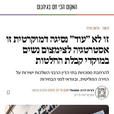
חדשות · אלימות מינית
זו לא ״עוד״ נסיגה דמוקרטית זו
אסטרטגיה לצימצום נשים
במוקדי קבלת החלטות
להרחבת סמכויות בתי הדין הרבני השלכות ישירות על
הזירה הפוליטית, ובוודאי לפני הבחירות
דורית דריה שמואלי
·
·
19.04.2026
·
המקום הכי חם בגיהנום
זמן קריאה 3 דק׳