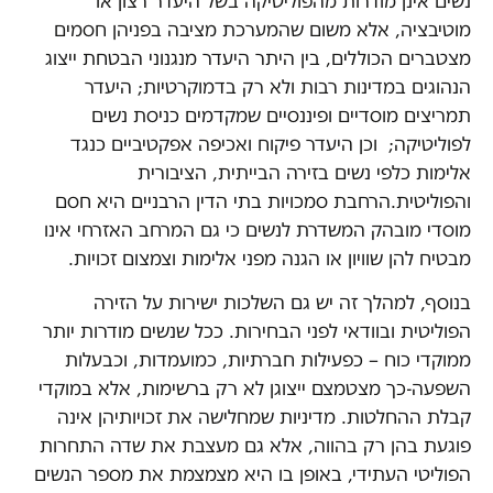
נשים אינן מודרות מהפוליטיקה בשל היעדר רצון או
מוטיבציה, אלא משום שהמערכת מציבה בפניהן חסמים
מצטברים הכוללים, בין היתר היעדר מנגנוני הבטחת ייצוג
הנהוגים במדינות רבות ולא רק בדמוקרטיות; היעדר
תמריצים מוסדיים ופיננסיים שמקדמים כניסת נשים
לפוליטיקה; וכן היעדר פיקוח ואכיפה אפקטיביים כנגד
אלימות כלפי נשים בזירה הבייתית, הציבורית
והפוליטית.הרחבת סמכויות בתי הדין הרבניים היא חסם
מוסדי מובהק המשדרת לנשים כי גם המרחב האזרחי אינו
מבטיח להן שוויון או הגנה מפני אלימות וצמצום זכויות.
בנוסף, למהלך זה יש גם השלכות ישירות על הזירה
הפוליטית ובוודאי לפני הבחירות. ככל שנשים מודרות יותר
ממוקדי כוח – כפעילות חברתיות, כמועמדות, וכבעלות
השפעה-כך מצטמצם ייצוגן לא רק ברשימות, אלא במוקדי
קבלת ההחלטות. מדיניות שמחלישה את זכויותיהן אינה
פוגעת בהן רק בהווה, אלא גם מעצבת את שדה התחרות
הפוליטי העתידי, באופן בו היא מצמצמת את מספר הנשים