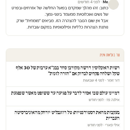
Me
· לפני 4 חודשים
כתוב: זהו מהלך שמקדם בפועל החלשה של אזרחים-ובפרט
של נשים ואוכלוסיות ממעמד בינוני-נמוך.
אבל אין שום הסבר להצהרה הזו. מביאים "מומחית" שרק
נותנת הצהרות כלליות ופילוסופיות במקום עובדות.
עוד באלימות מינית
רשות האוכלוסין דרשה מקורבן סחר בבנ״א ערבות של 30 אלף
שקל ושלחה פקחים לבדוק אם "חזרה לזנות"
דור זומר · לפני 4 שבועות
דמיינו עולם שבו אסור לדבר על פגיעה עד ששופט מאשר שנפגעת
אילנה פז · לפני חודש
בעקבות מחאת הסטודנטיות: טל רוזנבליט יורחק מהאוניברסיטה
העברית
אילי פארי · לפני חודש