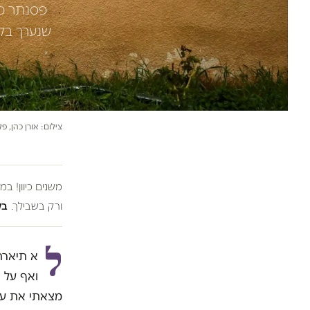
פסנתר כנ
שנערך בקי
צילום: אורן כהן, פלא
משנים כיוון! ב
ורק בשבילך.
בל
ל
א תיארת
ואף על 
מצאתי את עצ