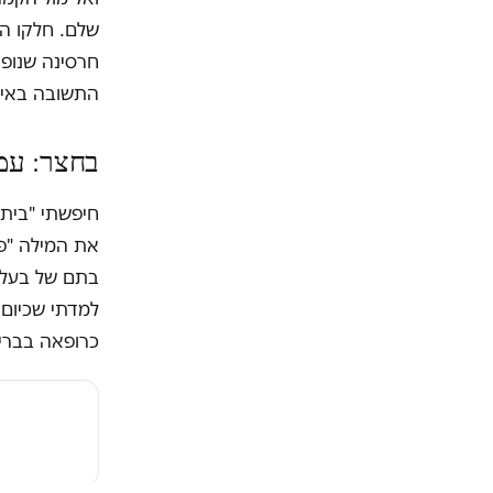
שלם. חלקו הע
חרסינה שנופצ
התשובה באינ
בחצר: עמ
חיפשתי "בית 
את המילה "פס
בתם של בעלי 
למדתי שכיום,
כרופאה בברי