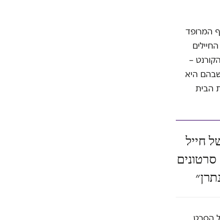
ף המרופד
Bohemian Rha של להקת Queen. אחד החיילים
קורנט –
 שבהם היא
ת הבית
ל חייל
סרטונים
תרן״
ל הסרט