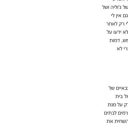
ל ג'וליה ושל
 אין לי
י רק לאחר
א ידעו על
ש, דמות
י לא
איים של
ל בית
ק על מנת
רמים לבתים
להשחית את