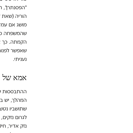
"הפסנתרן", המ
הוריה (שאת ז
מושג אם עמד
שהמשפחה כבר 
הקמתה. כך א
שאפשר לפנות 
נעניתי.
אמא של 
ההתבססות של
המהלך, יש בו
שתושביו נטשו
לגרום נזקים,
נזק אדיר, חי