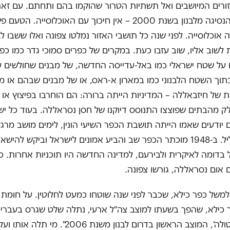
ורים המיושבים ואל תשתיות הטרור שהוקמו בהם ותחתם. עם זאת,
לימים שלפני הנסיגה מלבנון בשנת 2000 – אין חיכוך עם האוכלוסייה
רה אוכלוסייה. לפני שנה כל תושבי האזור נמלטו צפונה ואלו ששבו 
 לשוב אליו, שוב עזבו כעת. במקרים של כפרים סמוכי גדר כמו כפ
על שטח ישראלי כמו באל-עדייסה החדשה, של מבנים שחולשים ע
תוך השטח הלבנוני כמו במארון א-ראס, או של מבנים שבהם או 
 של חיזבאללה – המדיניות הייתה ברורה: הם הוחרבו בפיצוץ או ע
ק מהבתים שפוצצו התנוסס דיוקנו של חסן נסראללה. בעוד כל יש
ם יודעים שאמו הייתה תושבת הכפר השיעי הונין, לימים מושב מרגל
שבאצבע הגליל. ב-1948 מוכתר הכפר שב והביע אמונים לישראל וביקש להיש
 בדומה לאיקרית ולבירעם, למדינה החדשה היו תוכניות אחרות. כ
ם אום נסראללה, גורשו צפונה.
למשל כפר כילא, שכבר לפני שנה שוטחו כמעט לחלוטין. על חומת
 כילא, שהפך בשעתו למוצב צה"ל ארעי, נתלה שלט שגרס בעברית
"מוצב 'מגן מטולה', המוצב הראשון בדרום לבנון משנת 6