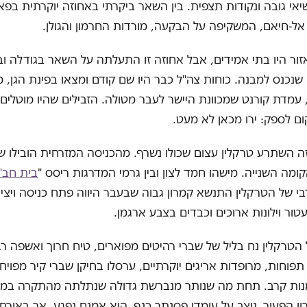
שיאי גובה ונקודות תצפית. בין השאר ביקרתי באחוזה יוקרתית בפ
אל-חיאם, המשקיפה על הבקעה, מורדות החרמון והגולן.
ור היו בתי אמידים, אבל אחוזה זו התעלתה על השאר בגודלה ו
 שנכנס למבנה. כוחות צה"ל כבר היו שם קודם ומצאו בפינת הגן, מס
 עמדת קורנט שמכוונת היישר לעבר מטולה. הזבילים שהיו מוטלי
ום לספק: ירו מכאן לא מעט.
 השתרע טרקלין עצום שכולו נשרף. מהכניסה המזרחית הובילו שנ
ומה השנייה. מישהו חמד לצון ובין גרמי המדרגות ריסס "
בית חב"
י של הטרקלין התנשא קמרון גבוה שבעבר היווה פתח כניסה ויצי
עטור וילונות ארוכים וכבדים בצבע ארגמן.
הטרקלין נח בליל של שברי רהיטים מפוארים, טיח חרוך ואשפה ר
תפוחות, מרופדות אריגים יוקרתיים, ערסלו בחיקן שברי קיר מפויחי
נות קרב. תחת מה שנותר מנברשת גדולה שנתלתה מהתקרה במר
ון הפעור, ניצב על עומדו פסנתר כנף. הוא אמנם נפגע, אך באורח 