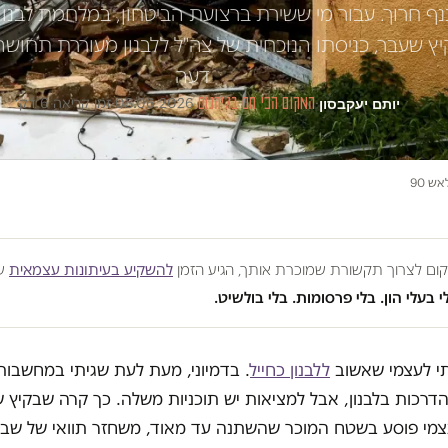
ף חרוך. עבור מי ששירת ברצועת הביטחון, במלחמת לבנון 
ץ שעבר, כניסתו הנוכחית של צה"ל ללבנון מעוררת תחושה ע
דעה
יותם יעקבסון
·
המקום הכי חם בגיהנום
·
03.06.2026
·
זמן קריאה 6 דק׳
ש 90
מקום לצרוך תקשורת שמוכרת אותך, הגיע הזמן
להשקיע בעיתונות עצמאית
שע
י בעלי הון. בלי פרסומות. בלי בולשיט.
י לעצמי שאשוב
ללבנון כחייל
. בדמיוני, מעת לעת שגיתי במחשבות 
הדרכות בלבנון, אבל למציאות יש תוכניות משלה. כך קרה שבקיץ 
מי פוסע בשטח המוכר שהשתנה עד מאוד, משחזר תוואי של שבי