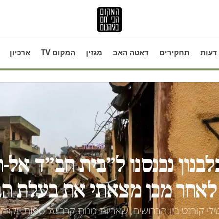
דעות
תחקירים
דאטה האב
מגזין
המקום TV
ארכיון
טור דעה
לבנון נכנסנו ל״בית חב״ד אל-
לאחר מכן מצאתי את בעלת ה
לי קורנט בין הברושים, שאריות מנות קרב על ספות יוקרה, 