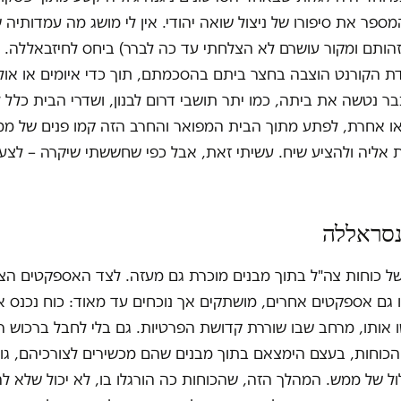
ספר את סיפורו של ניצול שואה יהודי. אין לי מושג מה עמדותיה ש
הותם ומקור עושרם לא הצלחתי עד כה לברר) ביחס לחיזבאללה. גם
ת הקורנט הוצבה בחצר ביתם בהסכמתם, תוך כדי איומים או אול
נטשה את ביתה, כמו יתר תושבי דרום לבנון, ושדרי הבית כלל ל
ו אחרת, לפתע מתוך הבית המפואר והחרב הזה קמו פנים של ממ
אליה ולהציע שיח. עשיתי זאת, אבל כפי שחששתי שיקרה – לצער
נסראללה
 כוחות צה"ל בתוך מבנים מוכרת גם מעזה. לצד האספקטים הצב
 גם אספקטים אחרים, מושתקים אך נוכחים עד מאוד: כוח נכנס א
 אותו, מרחב שבו שוררת קדושת הפרטיות. גם בלי לחבל ברכוש ר
 הכוחות, בעצם הימצאם בתוך מבנים שהם מכשירים לצורכיהם, גו
לול של ממש. המהלך הזה, שהכוחות כה הורגלו בו, לא יכול שלא 