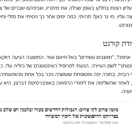
ליון הוסת בחלקו באופן שגילה את מיתריו, שביניהם שברים של צ
ה עליו. מי גר כאן? תהיתי. כמה ימים אחר כך ניסיתי את מזלי וח
טרנט.
דת קורנט
אחוזה", "תושבים עשירים" באל-חיאם ועוד. התשובה הגיעה דווקא
נתר" לשם העיירה. הגעתי לפרופיל האינסטגרם של ג'וליה עלי, כ
הבית, בחורה יפה ומטופחת שעושרה ניכר בכל אחת מהופעותיה 
 לאחר שהשלימה את לימודי הרפואה באוניברסיטת דברצן, היא ע
טניה.
מזמן צהוב לקו צהוב: הגבולות החדשים בעזה ובלבנון הם שלב נו
בפרויקט ההתפשטות של הימין המשיחי
אורן יפתחאל
· המקום הכי חם בגיהנום