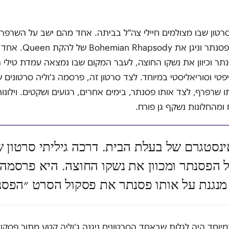
סרטון שבו מצולמים חיילי צה"ל בביתה. אחד מהם ישב על השרפר
שניצב לצד הפסנתר וניגן את psody
ר וכיוון את נשקו החוצה, לעבר המקום שבו נמצאה עמדת טילי ה
טי וסוריאליסטי במיוחד. לצד סרטון זה, פרסמה ג'וליה סרטונים
ו שרפרף, לצד אותו פסנתר, בימים אחרים, רגועים ושקטים. וילונו
ומהחלונות נשקף גן פורח.
נסטגרם של בעלת הבית. דרכה גיליתי סרטון ש
 הפסנתר ומכוון את נשקו החוצה. היא פרסמה 
מנגנת על אותו פסנתר את פסקול הסרט ״הפסנ
מיוחד היה לגלות שבאחד הסרטונים ניגנה ג'וליה קטע מתוך פסקו