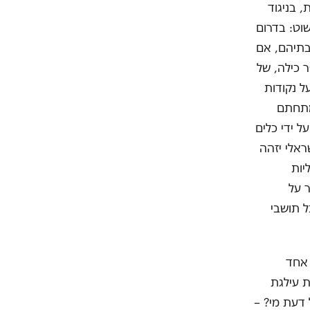
 בניגוד
. הטעם פשוט: בדרום
לבתיהם, אם
ר כילה, של
ל נקודות
מתחתם
ל ידי כלים
ראלי יזהה
יות
אר על
ל תושבי
 אחד
 עילגת
200". מי תלה אותו ועל דעת מי? –