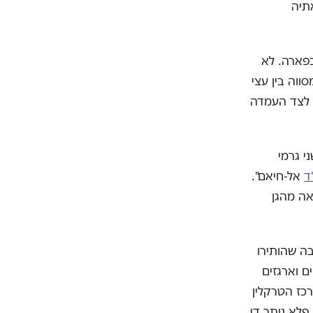
אתיה
בפארה. לא
ווה בין עצי
ם לצד העמדה
י גרמי
ד
אל-חיאם".
אה מהגן
בה שהותירו
ם וארגזים
כז הטרקלין
פלא נותר די