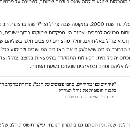
מוסכמות שנוגעות למה שאסור ולמה שמותר, לשמירה על פרטיות 
באופן פרדוקסלי, עד שנת 2000, בתקופה שבה צה"ל וצד"ל שהו ברצועת 
חות מכניסה לכפרים. אמנם היו מפקדות שמוקמו בתוך יישובים, 
ון וכלא צד"ל באל-חיאם, וחלק מהצירים למוצבים חלפו בשוליהם של 
 הברורה הייתה שיש לעקוף את האזורים המיושבים ולהימנע ככל
כלוסייה מקומית. הפעילות התמקדה בהימצאות במוצבי צה"ל וצד"
ילו אליהם ומהם ובמארבים שנערכו בשטח הפתוח.
"עירויים עפו מהידיים, סחבו פצועים על הגב": עדויות מהקרב ה
בלבנון חושפות את גודל המחדל
רויטל חובל
· המקום הכי חם בגיהנום
 לפני שנה, ומן הסתם גם בתמרון הנוכחי, עיקר תשומת הלב של צ