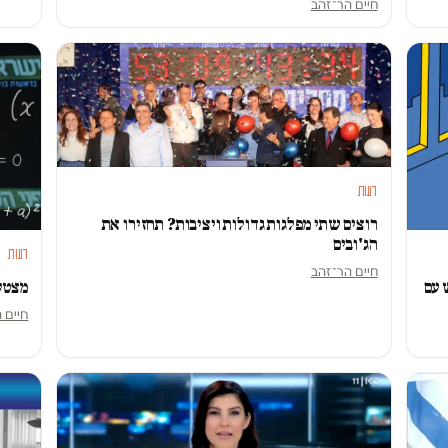
חיים הר־זהב
דעות
רוצים שתי מפלגות גדולות ויציבות? תחזירו את
הג'ובים
דעות
חיים הר־זהב
 עם
מצטע
חיים 