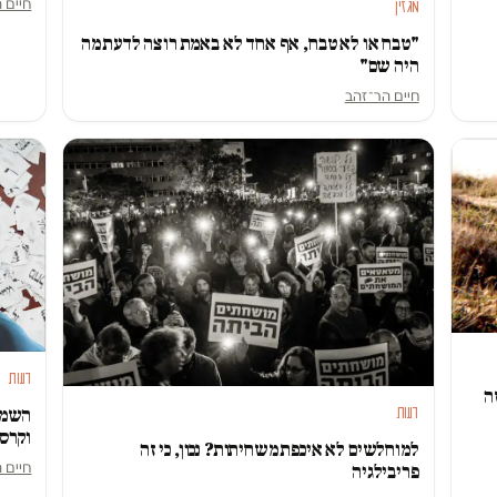
חיים 
מגזין
"טבח או לא טבח, אף אחד לא באמת רוצה לדעת מה
היה שם"
חיים הר־זהב
דעות
ה
דעות
השמאל
וקרס
למוחלשים לא איכפת משחיתות? נכון, כי זה
חיים 
פריבילגיה