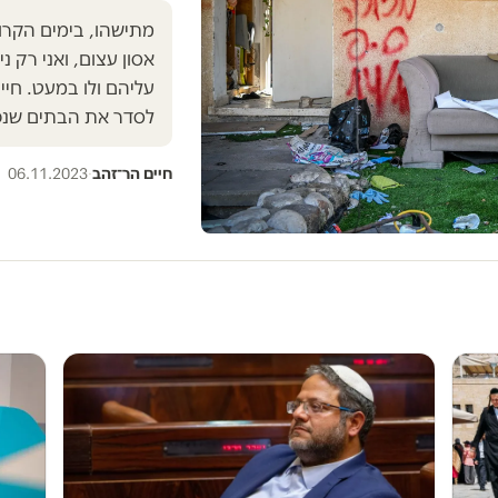
מתישהו, בימים הקרוב
אסון עצום, ואני רק נ
עליהם ולו במעט. חיי
לסדר את הבתים שנפג
חיים הר־זהב
·
06.11.2023