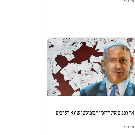
הר־זהב
 הפנים את הדיכוי הביביסטי שונא הערבים –
הר־זהב