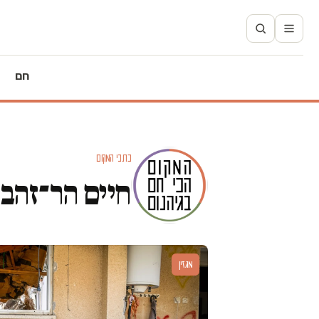
חם
כתבי המקום
חיים הר־זהב
מגזין