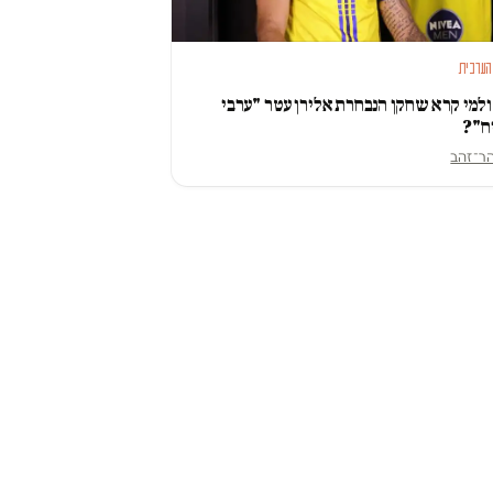
הערבית
למי קרא שחקן הנבחרת אלירן עטר "ערבי
ח"?
הר־זהב