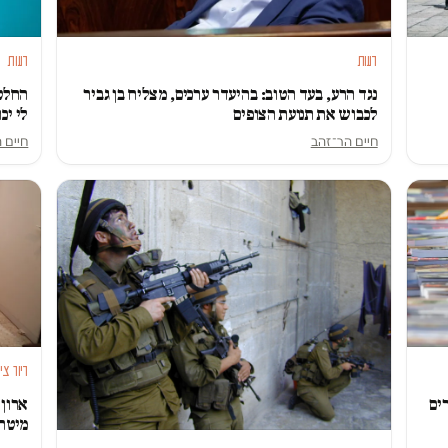
דעות
דעות
נגד הרע, בעד הטוב: בהיעדר ערכים, מצליח בן גביר
החלטת
לכבוש את תנועת הצופים
לי יכ
חיים הר־זהב
חיים 
דיור ציב
ארון 
ים
מיטה 