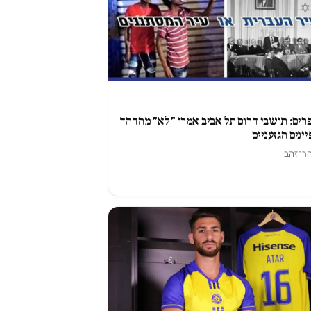
ים: תושבי דרום תל אביב אמרו "לא" מהדהד
ינים הגזעניים
הר־זהב