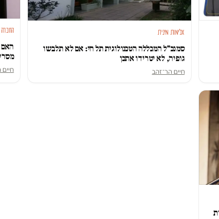
החברה 
אלימות מינית
האם ו
סמנכ"ל המכללה הטכנולוגית תל חי: אם לא תלבשו
מסרי
גופיה, לא יטרידו אתכן
חיים 
חיים הר־זהב
ת