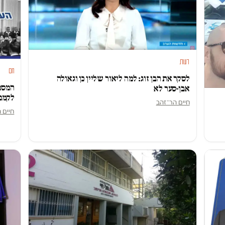
דעות
חם
לסקר את הבן זוג: למה ליאור שליין כן וגאולה
המספר
אבן-סער לא
לקמפי
חיים הר־זהב
חיים 