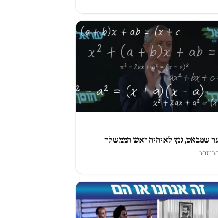
ר שמבאס, גנץ לא יהיה ראש הממשלה
הר־זהב