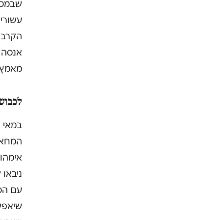
שבמסג
עשורי
הקרב 
אנסה 
מאמץ 
לכבוש
המחאה 
אימהות
ניבאו 
עם הסו
שיאפש