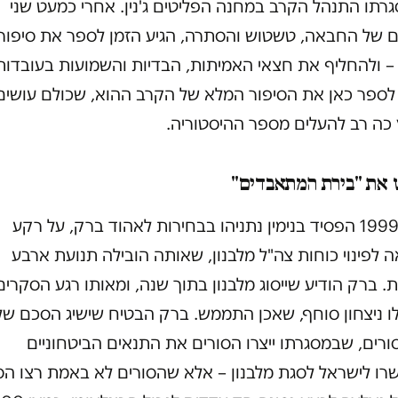
רתו התנהל הקרב במחנה הפליטים ג'נין. אחרי כמעט שני
ם של החבאה, טשטוש והסתרה, הגיע הזמן לספר את סיפור
– ולהחליף את חצאי האמיתות, הבדיות והשמועות בעובדות
לספר כאן את הסיפור המלא של הקרב ההוא, שכולם עושים
כה רב להעלים מספר ההיסטוריה.
 את "בירת המתאבדים"
במאי 1999 הפסיד בנימין נתניהו בבחירות לאהוד ברק, על רקע
לפינוי כוחות צה"ל מלבנון, שאותה הובילה תנועת ארבע
. ברק הודיע שייסוג מלבנון בתוך שנה, ומאותו רגע הסקרים
לו ניצחון סוחף, שאכן התממש. ברק הבטיח שישיג הסכם של
רים, שבמסגרתו ייצרו הסורים את התנאים הביטחוניים
רו לישראל לסגת מלבנון – אלא שהסורים לא באמת רצו הס