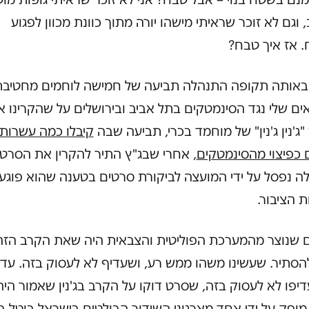
 וגם לא זוכר שראיתי מישהו יורה מתוך כוונת מכוון לפגוע
. אז איך טבח?
באותה תקופה התנהלה תביעה של חמישה לוחמים מחטיבת
ים שלי נגד הסינמטקים בתל אביב ובירושלים על שהקרינו 
ג'נין ג'נין" של מוחמד בכרי, תביעה שבה
קיבלו כמה עשרות 
 כפיצוי מהסינמטקים
, אחרי שבג"ץ התיר להקרין את הסרט
ה נפסל על ידי המועצה לביקורת סרטים בטענה שהוא פוגע
 הציבור.
 שנוצר מהמערכת הפוליטית והצבאית היה שאת הקרב הזה
הסתיר. שעשינו משהו ממש רע, ושעדיף לא לעסוק בזה. עד 
יפו לא לעסוק בזה, שסרט דוקו על הקרב בג'נין שאמור היה
מופק על ידי אחד מארגוני השידור הבולטים בישראל בוטל ב