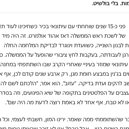
ת. בלי בולשיט.
פני כ-15 שנים שוחחתי עם עיתונאי בכיר כשחיכינו לעוד ת
של לשכת ראש הממשלה דאז אהוד אולמרט. זה היה מיד 
לבנון השנייה, כשוועדת וינוגרד לבדיקת המלחמה החלה
גן לעבודתה, בעקבות לחץ ציבורי שהופעל על הממשלה. סי
 עיתונאי שמוזר בעיניי שאחרי הקרב שבו השתתפתי במחנה
ם בג'נין במבצע חומת מגן, רק ארבע שנים קודם לכן, אף 
 להקים ועדת בדיקה. "עזוב", הוא אמר, "הלכתם לשם להו
בים על הפלסטינים בתקופה של שיא הפיגועים, וזה בסדר.
ו לא טבח, אף אחד לא באמת רוצה לדעת מה היה שם".
כר שהשתוממתי ממה שאמר. ירינו המון, חשבתי לעצמי, וכל 
נם בשטח בנוי – אבל טבח? אני לא זוכר שראיתי גופות מוט