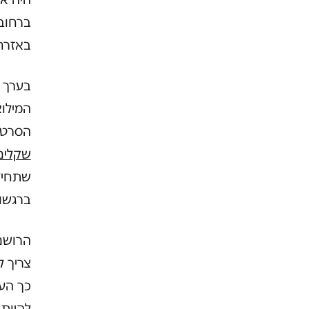
ברחוב,
באזרח
בערך 
המילוא
הסרט "
שקלים
שתחיל
ברגשות
הרושם
צריך ל
כך העד
להיות 