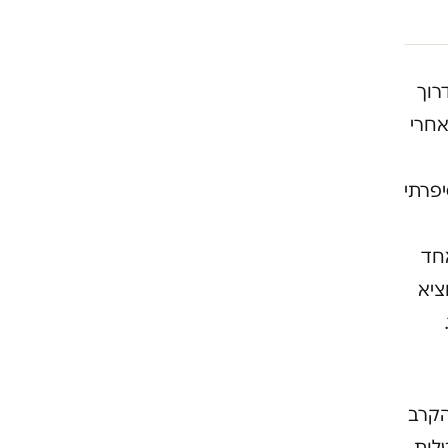
דרוך
אחרי
פרתי
אחד
ציא
הקרב
לות