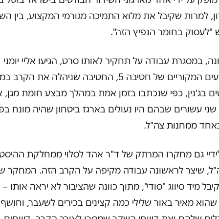
ן, למרות שקיבל את מלוא התמיכה מגורמי המקצוע, בין הש
"לעסוק בחומר הנפיץ הזה".
ה, במסגרת עבודה על תחקיר לאותו סרט, הגיעו אליי יומני
המבצעים המקוריים של חטיבה 5, החטיבה שניהלה את הקרב
ם בג'נין, כפי שנכתבו בזמן אמת במהלך מבצע חומת מגן, א
ני עשורים שבהם היו נעולים בארגז ביטחון שהיה מונח בפ
אחד ממחנות צה"ל.
לידיי גם מחקרו המרתק של ד"ר אהד לסלוי ממחלקת ההיסטו
"ל, שיצר לראשונה עבודה מקיפה על הקרב הזה. המחקר ש
קיבל מיד סיווג "סודי", מתוך כוונה שהציבור לא יראה אותו – א
הוא מאיר באור שלילי כמה קצינים בכירים לשעבר, וחושף
ים שלהם ואת דיווחי השקר שמסרו לאורך הקרב, דיווחים