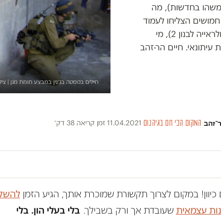
 משהו בחדשות), מה
מושים הצליחו לעמוד
מול חטיבה שלמה), אילו לקחים הופקו (כלום, ולראייה לבנון 2), מי
 עיתונאי. חיים הר-זהב
חיילים בסמטה בג׳נין במבצע חומת מגן | ציל
ר־זהב
·
המקום הכי חם בגיהנום
·
11.04.2021
·
זמן קריאה 38 דק׳
כיוון! במקום לצרוך תקשורת שמוכרת אותך, הגיע הזמן
להשק
נות עצמאית
שעובדת אך ורק בשבילך.
בלי בעלי הון. בלי