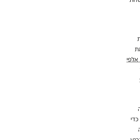
את
אלפי
כדי
רגע