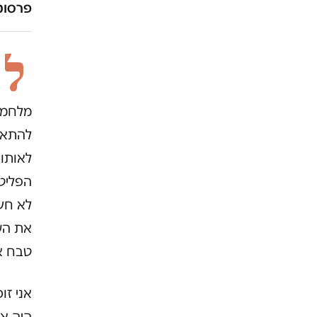
פרסומו
ל
מלחמת 
להתאר
לאותו
הפליטי
לא חשב
את העצ
טבח א
אני זו
היה אמ