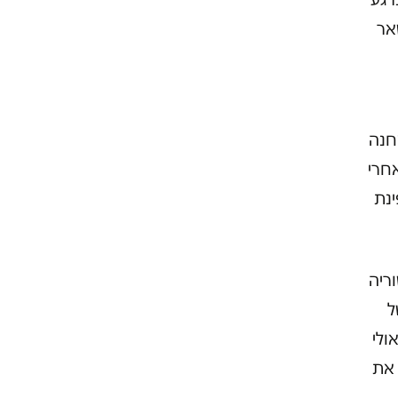
אר
 במחנה
חרי
ינת
ריה
ל
ולי
 את