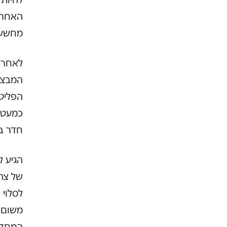
האחרו
מחשש 
לאחרונ
הפליטי
כמעט ש
חדר ב
הגיע 
של צה
לסלוי 
משום ש
המחדל