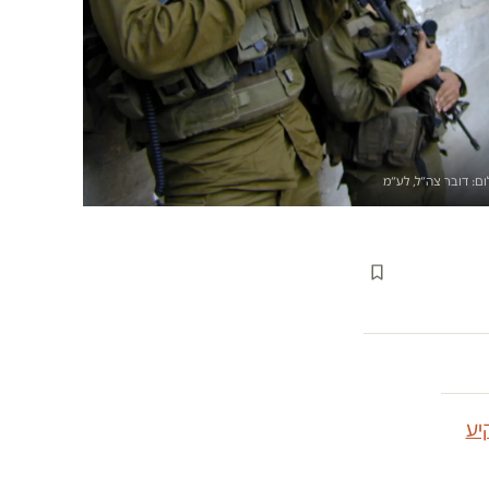
ום: דובר צה״ל, לע״מ
יע