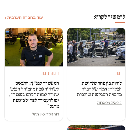
להמשיך לקרוא
עוד בחברה הערבית ›
דעות
החברה הערבית
לחיות בין פחד לתחושת
המשטרה לבג״ץ: התנאים
הפקרה: זעקה של חברה
לשחרור גופת מתמודד הנפש
מדממת המבקשת שותפות
שנורה למוות "ניתנו בשגגה",
יש להעבירה לצה"ל כ"גופת
כיפאיה מסארווה
מחבל"
דור זומר
ו
סיון תהל