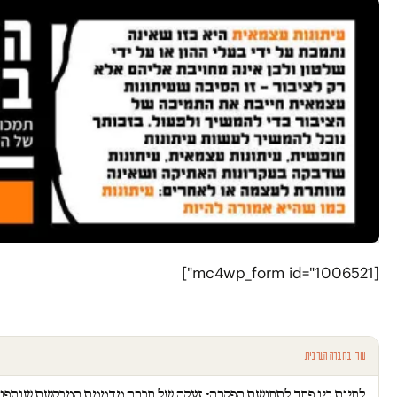
[mc4wp_form id="1006521"]
עוד בחברה הערבית
לחיות בין פחד לתחושת הפקרה: זעקה של חברה מדממת המבקשת שותפו