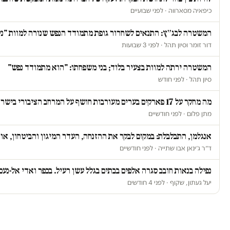
כיפאיה מסארווה · לפני שבועיים
המשטרה לבג״ץ: התנאים לשחרור גופת מתמודד הנפש שנורה למוות "נית
דור זומר וסיון תהל · לפני 3 שבועות
המשטרה ירתה למוות בצעיר בלוד; בני משפחתו: "הוא מתמודד נפש"
סיון תהל · לפני חודש
מה מחקר על 17 פארקים בערים מעורבות חושף על המרחב הציבורי בישראל
מתן פלום · לפני חודשיים
אנגלמן, התבלבלת: במקום לבקר את ההזנחה, העדר המיגון והביטחון, א
ד״ר ג׳ינאן אבו שתייה · לפני חודשיים
נפילה בנאות חובב סגרה אלפים בבתים בגלל עשן רעיל. בכפר ואדי אל-נעם
יעל געתון, שקוף · לפני 4 חודשים