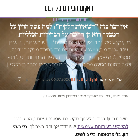
טור דעה · דמוקרטיה במשבר
אין דבר כזה ״חשאיות חלקית״: למה פסק הדין על
המבקר הוא קו ההגנה על הבחירות הכלליות
בג"ץ קבע פה אחד: אין "חשאיות חלקית" — יש חשאיות, או שאין.
עו"ד עמית מור, שייצג את העותרים נגד בחירת מבקר המדינה,
מסביר למה פסק הדין הוא קו הגנה רגע לפני הבחירות הכלליות -
ולמה תמונת סטילס מסוכנת לא פחות ממצלמות נסתרות בקלפי |
דעה
עו״ד עמית מור
·
·
06.07.2026
·
זמן קריאה 4 דק׳
המקום הכי חם בגיהנום
עו״ד ראבילו, המועמד לתפקיד מבקר המדינה| צילום: פלאש 90
משנים כיוון! במקום לצרוך תקשורת שמוכרת אותך, הגיע הזמן
להשקיע בעיתונות עצמאית
שעובדת אך ורק בשבילך.
בלי בעלי
הון. בלי פרסומות. בלי בולשיט.