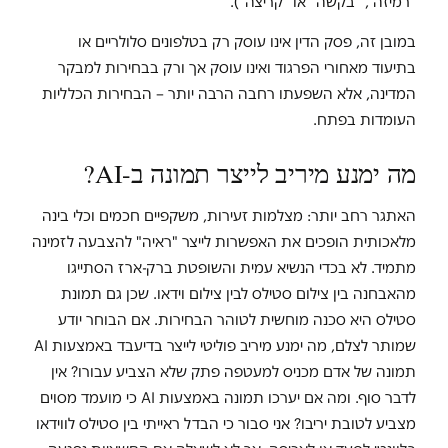
"רמיזה", "בקשה" או "קריצה").
במובן זה, פסק הדין אינו עוסק רק בטלפונים סלולריים או
בתיעוד מאחורי הפרגוד ואינו עוסק אך ורק בבחירות למבקר
המדינה, אלא השפעתו רחבה הרבה יותר – הבחירות הכלליות
העומדות בפתח.
מה ימנע מיריב לייצר תמונה ב-AI?
האתגר רחב יותר: מצלמות זעירות, משקפיים חכמים וכלי בינה
מלאכותית הופכים את האפשרות לייצר "ראיה" להצבעה לזמינה
מתמיד. לא בכדי הנשיא עמית והשופטת ברק-ארז הסתייגו
מהאבחנה בין צילום סטילס לבין צילום וידאו. שכן גם תמונת
סטילס היא סכנה מוחשית לטוהר הבחירות. אם הבוחר יודע
שמותר לצלם, מה ימנע מיריב פוליטי לייצר בדיעבד באמצעות AI
תמונה של אדם מכניס למעטפה פתק שלא הצביע עבורו? אין
לדבר סוף. ומה אם יערכו תמונה באמצעות AI כי מועמד מסוים
מצביע לטובת יריבו? אני סבור כי הבדל ראייתי בין סטילס לווידאו