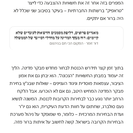
המפרים בזה אחר זה את חשאיות ההצבעה כדי לייצר
"טראפיק" ברשתות החברתיות – בעיקר בסיבוב שני שכלל לא
היה ברור אם יתקיים.
מאגרים פרוצים, דליפת מסמכים והרשאות לעובדים שלא
קיימים: דוח מבקר המדינה על מחדלי הסייבר של הממשלה
דור זומר
· המקום הכי חם בגיהנום
בתוך זמן קצר תידרש הכנסת לבחור מחדש מבקר מדינה. הליך
זה יעמוד במבחן החשאיות "הנכונה". הוא יבחן גם את אמון
הציבור, עצמאות מוסדית וניגוד העניינים – שאלות שבג"ץ בחירת
מבקר המדינה המחיש היטב, גם אם לא הוכרעו. אבל הלקח
הרחב יותר נוגע כבר לבחירות הקרובות לכנסת. המשנה לנשיא
נעם סולברג, שחתום על חוות הדעת העיקרית, הוא גם יו"ר
ועדת הבחירות המרכזית – כלומר, מי שמופקד על ניהול מערכת
הבחירות הקרובה בישראל. קשה לחשוב על איתות ברור מזה.