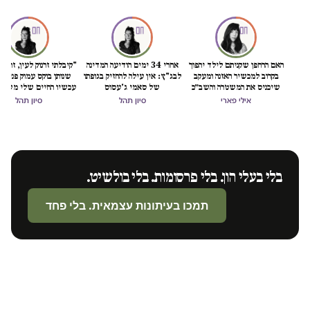
האם הרחפן שקניתם לילד יהפוך
אחרי 34 ימים הודיעה המדינה
"קיבלתי זרנוק לעין, זה כמו
בקרוב למכשיר האזנה ומעקב
לבג"ץ: אין עילה להחזיק בגופתו
שנותן בוקס עמוק פנימה
שיכניס את המשטרה והשב״כ
של סאמי ג'עסוס
עכשיו החיים שלי משוב
לתוך הסלון (והמחשב) שלכם?
אילי פארי
סיון תהל
סיון תהל
בלי בעלי הון. בלי פרסומות. בלי בולשיט.
תמכו בעיתונות עצמאית. בלי פחד