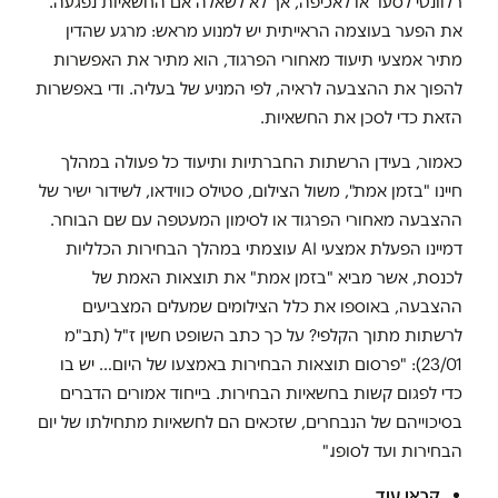
רלוונטי לסעד או לאכיפה, אך לא לשאלה אם החשאיות נפגעה.
את הפער בעוצמה הראייתית יש למנוע מראש: מרגע שהדין
מתיר אמצעי תיעוד מאחורי הפרגוד, הוא מתיר את האפשרות
להפוך את ההצבעה לראיה, לפי המניע של בעליה. ודי באפשרות
הזאת כדי לסכן את החשאיות.
כאמור, בעידן הרשתות החברתיות ותיעוד כל פעולה במהלך
חיינו "בזמן אמת", משול הצילום, סטילס כווידאו, לשידור ישיר של
ההצבעה מאחורי הפרגוד או לסימון המעטפה עם שם הבוחר.
דמיינו הפעלת אמצעי AI עוצמתי במהלך הבחירות הכלליות
לכנסת, אשר מביא "בזמן אמת" את תוצאות האמת של
ההצבעה, באוספו את כלל הצילומים שמעלים המצביעים
לרשתות מתוך הקלפי? על כך כתב השופט חשין ז"ל (תב"מ
23/01): "פרסום תוצאות הבחירות באמצעו של היום… יש בו
כדי לפגום קשות בחשאיות הבחירות. בייחוד אמורים הדברים
בסיכוייהם של הנבחרים, שזכאים הם לחשאיות מתחילתו של יום
הבחירות ועד לסופו."
קראו עוד