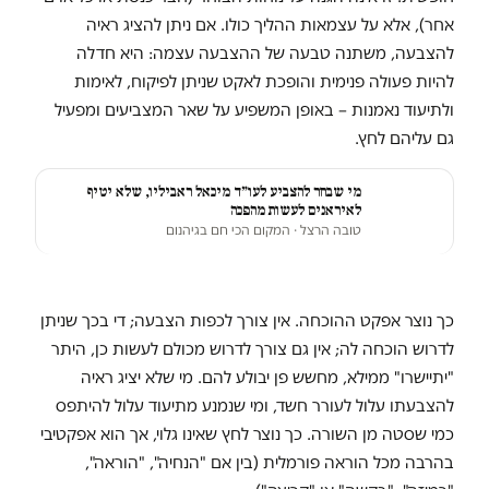
אחר), אלא על עצמאות ההליך כולו. אם ניתן להציג ראיה
להצבעה, משתנה טבעה של ההצבעה עצמה: היא חדלה
להיות פעולה פנימית והופכת לאקט שניתן לפיקוח, לאימות
ולתיעוד נאמנות – באופן המשפיע על שאר המצביעים ומפעיל
גם עליהם לחץ.
מי שבחר להצביע לעו״ד מיכאל ראביליו, שלא יטיף
לאיראנים לעשות מהפכה
טובה הרצל
· המקום הכי חם בגיהנום
כך נוצר אפקט ההוכחה. אין צורך לכפות הצבעה; די בכך שניתן
לדרוש הוכחה לה; אין גם צורך לדרוש מכולם לעשות כן, היתר
"יתיישרו" ממילא, מחשש פן יבולע להם. מי שלא יציג ראיה
להצבעתו עלול לעורר חשד, ומי שנמנע מתיעוד עלול להיתפס
כמי שסטה מן השורה. כך נוצר לחץ שאינו גלוי, אך הוא אפקטיבי
בהרבה מכל הוראה פורמלית (בין אם "הנחיה", "הוראה",