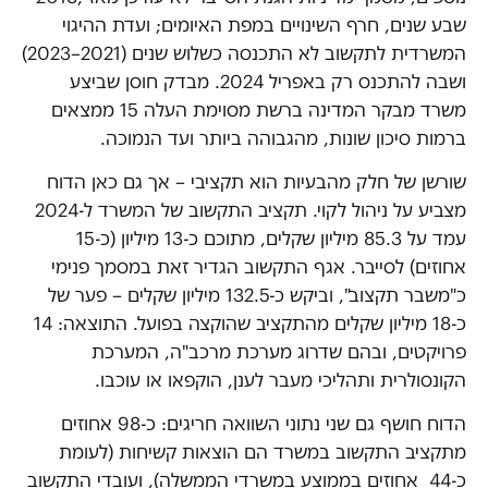
שבע שנים, חרף השינויים במפת האיומים; ועדת ההיגוי
המשרדית לתקשוב לא התכנסה כשלוש שנים (2021–2023)
ושבה להתכנס רק באפריל 2024. מבדק חוסן שביצע
משרד מבקר המדינה ברשת מסוימת העלה 15 ממצאים
ברמות סיכון שונות, מהגבוהה ביותר ועד הנמוכה.
שורשן של חלק מהבעיות הוא תקציבי – אך גם כאן הדוח
מצביע על ניהול לקוי. תקציב התקשוב של המשרד ל-2024
עמד על 85.3 מיליון שקלים, מתוכם כ-13 מיליון (כ-15
אחוזים) לסייבר. אגף התקשוב הגדיר זאת במסמך פנימי
כ"משבר תקצוב", וביקש כ-132.5 מיליון שקלים – פער של
כ-18 מיליון שקלים מהתקציב שהוקצה בפועל. התוצאה: 14
פרויקטים, ובהם שדרוג מערכת מרכב"ה, המערכת
הקונסולרית ותהליכי מעבר לענן, הוקפאו או עוכבו.
הדוח חושף גם שני נתוני השוואה חריגים: כ-98 אחוזים
מתקציב התקשוב במשרד הם הוצאות קשיחות (לעומת
כ-44 אחוזים בממוצע במשרדי הממשלה), ועובדי התקשוב