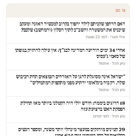
עוד בחם
האם הרחפן שקניתם לילד יהפוך בקרוב למכשיר האזנה ומעקב
שיכניס את המשטרה והשב״כ לתוך הסלון (והמחשב) שלכם?
אילי פארי · לפני 23 שעות
אחרי 34 ימים הודיעה המדינה לבג"ץ: אין עילה להחזיק בגופתו
של סאמי ג'עסוס
סיון תהל · אתמול
"ישראל אינה מסוגלת להגן על האזרחים הנמצאים תחת הכיבוש
שלה. רק כוח בינלאומי ירתיע מפני מתקפות המתנחלים״
סיון תהל · אתמול
18 הרוגים ביממה: חודש יולי היה הקטלני ביותר מאז תחילת
הפסקת האש ברצועת עזה
סיון תהל · לפני יומיים
29 קטינים מוחזקים במעצר מינהלי יותר משנה, ומספר הנשים
הכלואות על רקע ביטחוני זינק ב-67 אחוז