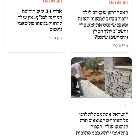
דמוקרטיה במשבר
דמוקרטיה במשבר
אחרי 34 ימים הודיעה
האם הרחפן שקניתם לילד
המדינה לבג"ץ: אין עילה
יהפוך בקרוב למכשיר האזנה
להחזיק בגופתו של סאמי
ומעקב שיכניס את המשטרה
ג'עסוס
והשב״כ לתוך הסלון
(והמחשב) שלכם?
סיון תהל
אילי פארי
חם
"ישראל אינה מסוגלת להגן
על האזרחים הנמצאים תחת
הכיבוש שלה. רק כוח
בינלאומי ירתיע מפני מתקפות