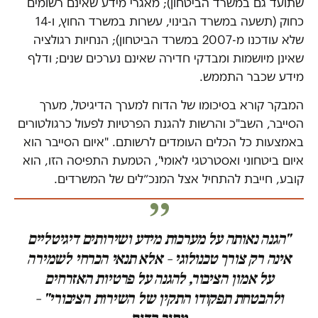
שתועד גם במשרד הביטחון); מאגרי מידע שאינם רשומים
כחוק (תשעה במשרד הבינוי, עשרות במשרד החוץ, ו-14
שלא עודכנו מ-2007 במשרד הביטחון); הנחיות רגולציה
שאינן מיושמות ומבדקי חדירה שאינם נערכים שנים; ודלף
מידע שכבר התממש.
המבקר קורא בסיכומו של הדוח למערך הדיגיטל, מערך
הסייבר, השב"כ והרשות להגנת הפרטיות לפעול כרגולטורים
באמצעות כל הכלים העומדים לרשותם. "איום הסייבר הוא
איום ביטחוני ואסטרטגי לאומי", הטמעת התפיסה הזו, הוא
קובע, חייבת להתחיל אצל המנכ״לים של המשרדים.
"הגנה נאותה על מערכות מידע ושירותים דיגיטליים
אינה רק צורך טכנולוגי – אלא תנאי הכרחי לשמירה
על אמון הציבור, להגנה על פרטיות האזרחים
ולהבטחת תפקודו התקין של השירות הציבורי" –