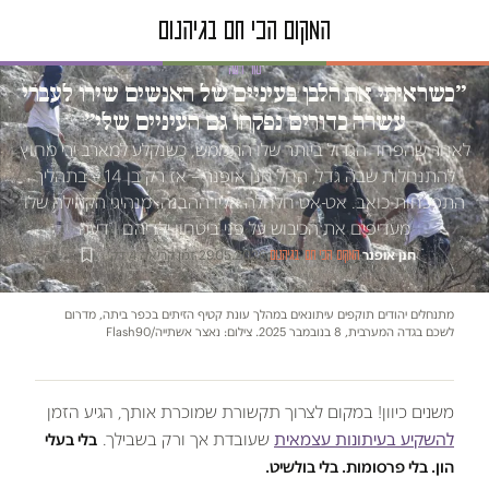
טור דעה
״כשראיתי את הלבן בעיניים של האנשים שירו לעברי
עשרה כדורים נפקחו גם העיניים שלי״
לאחר שהפחד הגדול ביותר שלו התממש, כשנקלע למארב ירי מחוץ
להתנחלות שבה גדל, החל חנן אופנר – אז רק בן 14 – בתהליך
התפכחות כואב. אט-אט חלחלה אליו ההבנה: מנהיגי הקהילה שלו
מעדיפים את הכיבוש על פני ביטחון ילדיהם | דעה
חנן אופנר
·
·
29.05.2026
·
זמן קריאה 4 דק׳
המקום הכי חם בגיהנום
מתנחלים יהודים תוקפים עיתונאים במהלך עונת קטיף הזיתים בכפר ביתה, מדרום
לשכם בגדה המערבית, 8 בנובמבר 2025. צילום: נאצר אשתייה/Flash90
משנים כיוון! במקום לצרוך תקשורת שמוכרת אותך, הגיע הזמן
להשקיע בעיתונות עצמאית
שעובדת אך ורק בשבילך.
בלי בעלי
הון. בלי פרסומות. בלי בולשיט.