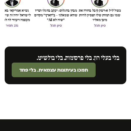
כשח'ליל א-רשק קיבל בחזרה את
מבחן בוזגלוס: יעקב בוזגלו הכריז
נשיא אמריקאי באמת ט
שמו גם המוות שלו הפסיק להיות
שהוא שמאלני – ב״הארץ״ מקווים
לישראל יהיה זה שיציל 
מובן מאליו
״שזה לא AI״
מעצמה ויעזור לה לסיים
הכיבוש
סיון תהל
סיון תהל
נדב תמיר
בלי בעלי הון. בלי פרסומות. בלי בולשיט.
תמכו בעיתונות עצמאית. בלי פחד