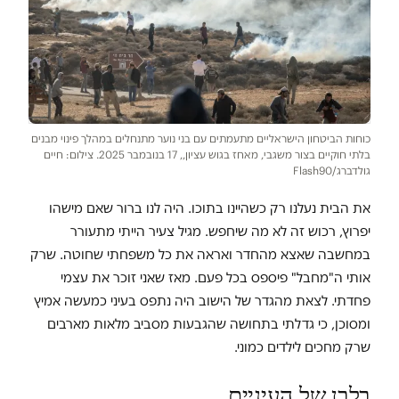
כוחות הביטחון הישראליים מתעמתים עם בני נוער מתנחלים במהלך פינוי מבנים
בלתי חוקיים בצור משגבי, מאחז בגוש עציון,, 17 בנובמבר 2025. צילום: חיים
גולדברג/Flash90
את הבית נעלנו רק כשהיינו בתוכו. היה לנו ברור שאם מישהו
יפרוץ, רכוש זה לא מה שיחפש. מגיל צעיר הייתי מתעורר
במחשבה שאצא מהחדר ואראה את כל משפחתי שחוטה. שרק
אותי ה"מחבל" פיספס בכל פעם. מאז שאני זוכר את עצמי
פחדתי. לצאת מהגדר של הישוב היה נתפס בעיני כמעשה אמיץ
ומסוכן, כי גדלתי בתחושה שהגבעות מסביב מלאות מארבים
שרק מחכים לילדים כמוני.
בלבן של העיניים