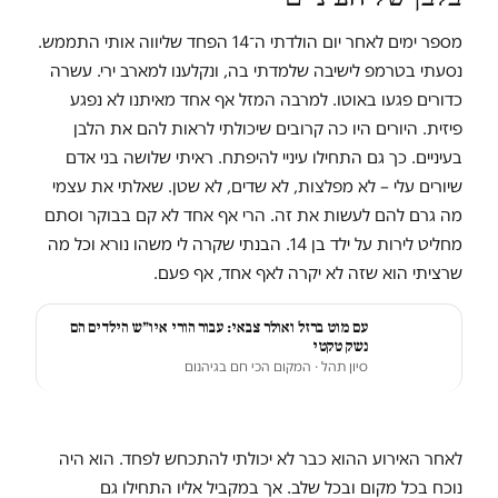
מספר ימים לאחר יום הולדתי ה־14 הפחד שליווה אותי התממש.
נסעתי בטרמפ לישיבה שלמדתי בה, ונקלענו למארב ירי. עשרה
כדורים פגעו באוטו. למרבה המזל אף אחד מאיתנו לא נפגע
פיזית. היורים היו כה קרובים שיכולתי לראות להם את הלבן
בעיניים. כך גם התחילו עיניי להיפתח. ראיתי שלושה בני אדם
שיורים עלי – לא מפלצות, לא שדים, לא שטן. שאלתי את עצמי
מה גרם להם לעשות את זה. הרי אף אחד לא קם בבוקר וסתם
מחליט לירות על ילד בן 14. הבנתי שקרה לי משהו נורא וכל מה
שרציתי הוא שזה לא יקרה לאף אחד, אף פעם.
עם מוט ברזל ואולר צבאי: עבור הורי איו״ש הילדים הם
נשק טקטי
סיון תהל
· המקום הכי חם בגיהנום
לאחר האירוע ההוא כבר לא יכולתי להתכחש לפחד. הוא היה
נוכח בכל מקום ובכל שלב. אך במקביל אליו התחילו גם