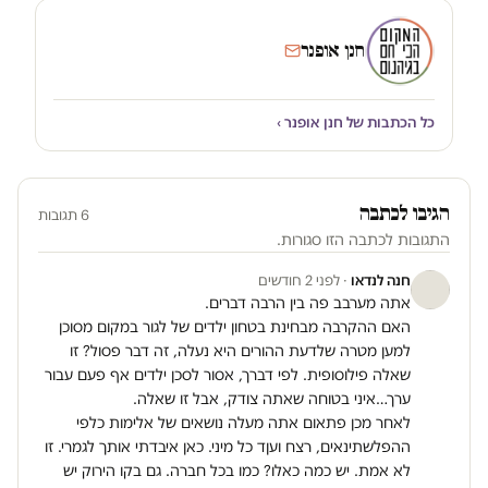
חנן אופנר
כל הכתבות של חנן אופנר ›
הגיבו לכתבה
6 תגובות
התגובות לכתבה הזו סגורות.
חנה לנדאו
· לפני 2 חודשים
אתה מערבב פה בין הרבה דברים.
האם ההקרבה מבחינת בטחון ילדים של לגור במקום מסוכן
למען מטרה שלדעת ההורים היא נעלה, זה דבר פסול? זו
שאלה פילוסופית. לפי דברך, אסור לסכן ילדים אף פעם עבור
ערך…איני בטוחה שאתה צודק, אבל זו שאלה.
לאחר מכן פתאום אתה מעלה נושאים של אלימות כלפי
ההפלשתינאים, רצח ועןד כל מיני. כאן איבדתי אותך לגמרי. זו
לא אמת. יש כמה כאלו? כמו בכל חברה. גם בקו הירוק יש