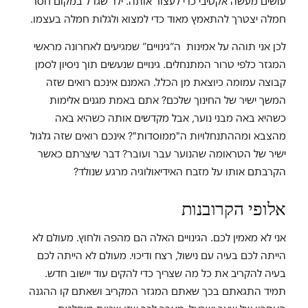
עושים מעשה אקטיבי כדי לעצור אותה. ילד שגדל במקום חסר
חמלה יצטרך להתאמץ מאוד כדי למצוא ולגלות חמלה בעצמו.
לכן אני תוהה על אמינות ה“גינויים” שמגיעים לאחרונה מראשי
המגזר כלפי טרור המתנחלים. גינויים שנעשים תוך ניסיון לסמן
קבוצה עמומה כיוצאת מן הכלל. האמנם אינכם רואים שזה
המשך ישיר של החינוך שלכם? אתם באמת מגנים אלימות
כשהיא באה מבני נוער, אבל מקדשים אותה כשהיא באה
מהצבא ומההתנחלויות ה"ממוסדות"? אינכם רואים שזה גלגול
ישיר של הטראומה שהנוער עבר ועובר? דבר שיצרתם כאשר
הקרבתם אותו על מזבח האידיאולוגיה מרגע שנולד?
אלופי הקרובנות
אני לא מאמין לכם. הגינויים האלה הם מהפה ולחוץ. מעולם לא
הייתה לכם בעיה עם נישול, רצח ודיכוי. מעולם לא הייתה לכם
בעיה להקריב את כל מה שצריך כדי להקים עוד יישוב חדש.
תמיד התגאתם בכך שאתם המגזר המקריב ושאתם קו ההגנה