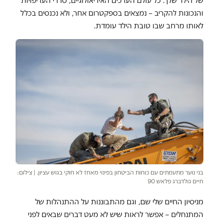
של הילד שלך. כל עולם הערכים האידיאולוגיים, סדרי העדיפויות
והנכונות להקריב – נמצאים בספקטרום אחר, ולא נכנסים בכלל
לאותו מרחב שבו טובת הילד עומדת.
בני נוער מתעמתים עם כוחות הביטחון בפינוי מאחז לא חוקי בגוש עציון. | צילום:
חיים גולדברג פלאש 90
מניסיון החיים שלי שם, וגם מהתבוננות על ההתנהלות של
המתנחלים – אפשר לראות שיש לא מעט דברים שבאים לפני