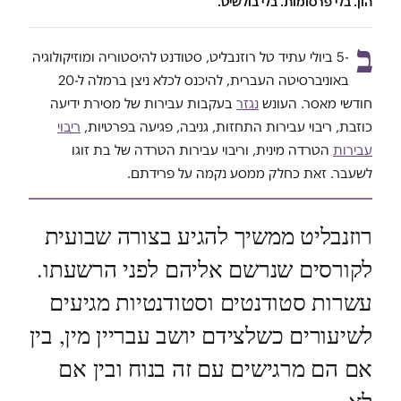
הון. בלי פרסומות. בלי בולשיט.
ב
-5 ביולי עתיד טל רוזנבליט, סטודנט להיסטוריה ומוזיקולוגיה
באוניברסיטה העברית, להיכנס לכלא ניצן ברמלה ל-20
חודשי מאסר. העונש
נגזר
בעקבות עבירות של מסירת ידיעה
כוזבת, ריבוי עבירות התחזות, גניבה, פגיעה בפרטיות,
ריבוי
עבירות
הטרדה מינית, וריבוי עבירות הטרדה של בת זוגו
לשעבר. זאת כחלק ממסע נקמה על פרידתם.
רוזנבליט ממשיך להגיע בצורה שבועית
לקורסים שנרשם אליהם לפני הרשעתו.
עשרות סטודנטים וסטודנטיות מגיעים
לשיעורים כשלצידם יושב עבריין מין, בין
אם הם מרגישים עם זה בנוח ובין אם