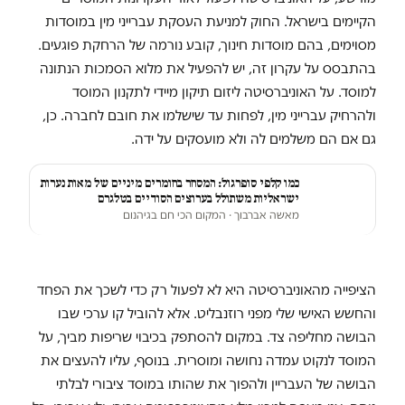
הקיימים בישראל. החוק למניעת העסקת עברייני מין במוסדות
מסוימים, בהם מוסדות חינוך, קובע נורמה של הרחקת פוגעים.
בהתבסס על עקרון זה, יש להפעיל את מלוא הסמכות הנתונה
למוסד. על האוניברסיטה ליזום תיקון מיידי לתקנון המוסד
ולהרחיק עברייני מין, לפחות עד שישלמו את חובם לחברה. כן,
גם אם הם משלמים לה ולא מועסקים על ידה.
כמו קלפי סופרגול: המסחר בחומרים מיניים של מאות נערות
ישראליות משתולל בערוצים הסודיים בטלגרם
מאשה אברבוך
· המקום הכי חם בגיהנום
הציפייה מהאוניברסיטה היא לא לפעול רק כדי לשכך את הפחד
והחשש האישי שלי מפני רוזנבליט. אלא להוביל קו ערכי שבו
הבושה מחליפה צד. במקום להסתפק בכיבוי שריפות מביך, על
המוסד לנקוט עמדה נחושה ומוסרית. בנוסף, עליו להעצים את
הבושה של העבריין ולהפוך את שהותו במוסד ציבורי לבלתי