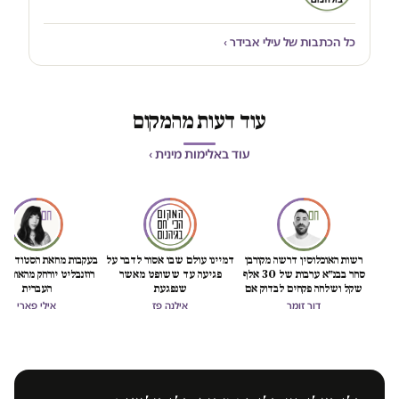
כל הכתבות של עילי אבידר ›
עוד דעות מהמקום
עוד באלימות מינית ›
רשות האוכלוסין דרשה מקורבן
דמיינו עולם שבו אסור לדבר על
בעקבות מחאת הסטודנטיו
סחר בבנ״א ערבות של 30 אלף
פגיעה עד ששופט מאשר
רוזנבליט יורחק מהאוניבר
שקל ושלחה פקחים לבדוק אם
שנפגעת
העברית
"חזרה לזנות"
דור זומר
אילנה פז
אילי פארי