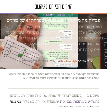
טור דעה · אלימות מינית
עבריין מין מורשע יושב מולי בספרייה ואוכל בורקס
בעוד פחות מחודשיים טל רוזנבליט ייכנס לבית הסוהר ל-20 חודשי
מאסר בגין שלל עבירות של הטרדה מינית, התחזות, גניבה ופגיעה
בפרטיות. עד אז האוניברסיטה העברית מאפשרת לו להמשיך לפקוד
את הקמפוס כרגיל ולהגיע לכל השיעורים. הגיע הזמן שבהנהלה
יפסיקו להתחבא מאחורי התקנון, ויציבו את המרחב הבטוח של
הסטודנטיות בראש מעייניהם | דעה
עילי אבידר
·
·
29.05.2026
·
זמן קריאה 3 דק׳
המקום הכי חם בגיהנום
רוזנבליט על רקע תכתובות שבת זוגו לשעבר קיבלה מאדם זר שהוא שוחח עמו בשמה.
מתוך כרזות שנתלו ברחבי הקמפוס נגד רוזנבליט | שימוש לפי סעיף 27 א׳
משנים כיוון! במקום לצרוך תקשורת שמוכרת אותך, הגיע הזמן
להשקיע בעיתונות עצמאית
שעובדת אך ורק בשבילך.
בלי בעלי