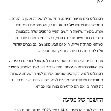
לא
רוזנבליט ביים פריצה לביתם, התקשר למשטרה וטען כי הטלפון,
המחשב ותכשיטים של בת זוגו נגנבו, והסתיר את הפריטים
אצלו. במשך שלושה חודשים הפיץ סרטונים שלה בקבוצות
טלגרם רבות משתתפים. בנוסף, דרש כסף תמורת יחסי מין
כשהוא מתחזה אליה. הוא גם קבע מפגשים עם גברים שדפקו
על דלת ביתה בהפתעה והפיץ את מספרהּ.
את הדברים אני כותבת כשמולי רוזנבליט, אוכל בורקס בספרייה
של האוניברסיטה העברית. מאז שנגזר דינו ב-12 באפריל, ממשיך
רוזנבליט להגיע לקורסים שנרשם אליהם לפני הרשעתו. עשרות
סטודנטים וסטודנטיות מגיעים לשיעורים ולצידם יושב עבריין מין.
זה קורה בין אם הם מרגישים בנוח ובין אם לא.
החשכה של פגיעה
כחודש לאחר הרשעתו, ב-14 במאי 2026, פנתה סגנית הדיקן