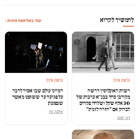
להמשיך לקרוא
עוד באלימות מינית ›
אלימות מינית
אלימות מינית
רשות האוכלוסין דרשה
דמיינו עולם שבו אסור לדבר
מקורבן סחר בבנ״א ערבות של
על פגיעה עד ששופט מאשר
30 אלף שקל ושלחה פקחים
שנפגעת
לבדוק אם "חזרה לזנות"
אילנה פז
דור זומר