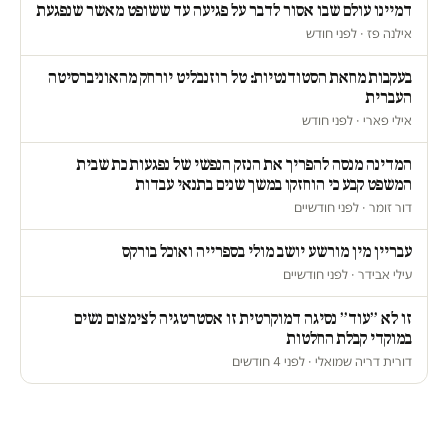
דמיינו עולם שבו אסור לדבר על פגיעה עד ששופט מאשר שנפגעת
אילנה פז · לפני חודש
בעקבות מחאת הסטודנטיות: טל רוזנבליט יורחק מהאוניברסיטה
העברית
אילי פארי · לפני חודש
המדינה מנסה להפריך את הנזק הנפשי של נפגעות כת שבית
המשפט קבע כי הוחזקו במשך שנים בתנאי עבדות
דור זומר · לפני חודשיים
עבריין מין מורשע יושב מולי בספרייה ואוכל בורקס
עילי אבידר · לפני חודשיים
זו לא ״עוד״ נסיגה דמוקרטית זו אסטרטגיה לצימצום נשים
במוקדי קבלת החלטות
דורית דריה שמואלי · לפני 4 חודשים