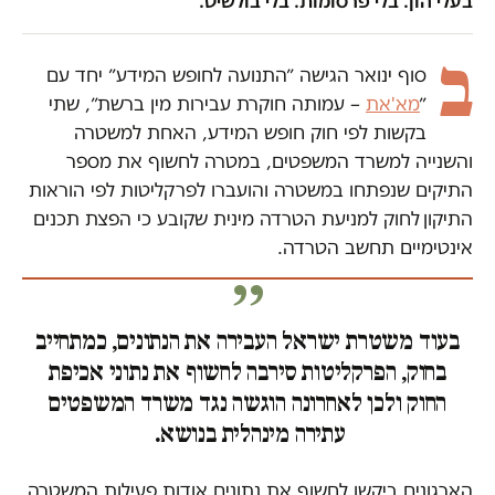
בעלי הון. בלי פרסומות. בלי בולשיט.
ב
סוף ינואר הגישה ״התנועה לחופש המידע״ יחד עם
״
מא'את
– עמותה חוקרת עבירות מין ברשת״, שתי
בקשות לפי חוק חופש המידע, האחת למשטרה
והשנייה למשרד המשפטים, במטרה לחשוף את מספר
התיקים שנפתחו במשטרה והועברו לפרקליטות לפי הוראות
התיקון
לחוק למניעת הטרדה מינית שקובע כי הפצת תכנים
אינטימיים תחשב הטרדה.
בעוד משטרת ישראל העבירה את הנתונים, כמתחייב
בחוק, הפרקליטות סירבה לחשוף את נתוני אכיפת
החוק ולכן לאחרונה הוגשה נגד משרד המשפטים
עתירה מינהלית בנושא.
הארגונים ביקשו לחשוף את נתונים אודות פעילות המשטרה