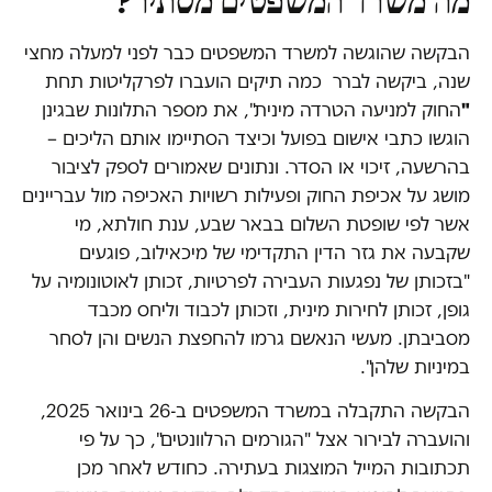
מה משרד המשפטים מסתיר?
הבקשה שהוגשה למשרד המשפטים כבר לפני למעלה מחצי
שנה, ביקשה לברר כמה תיקים הועברו לפרקליטות תחת
"
החוק למניעה הטרדה מינית", את מספר התלונות שבגינן
הוגשו כתבי אישום בפועל וכיצד הסתיימו אותם הליכים –
בהרשעה, זיכוי או הסדר. ונתונים שאמורים לספק לציבור
מושג על אכיפת החוק ופעילות רשויות האכיפה מול עבריינים
אשר לפי שופטת השלום בבאר שבע, ענת חולתא, מי
שקבעה את גזר הדין התקדימי של מיכאילוב, פוגעים
"בזכותן של נפגעות העבירה לפרטיות, זכותן לאוטונומיה על
גופן, זכותן לחירות מינית, וזכותן לכבוד וליחס מכבד
מסביבתן. מעשי הנאשם גרמו להחפצת הנשים והן לסחר
במיניות שלהן".
הבקשה התקבלה במשרד המשפטים ב-26 בינואר 2025,
והועברה לבירור אצל "הגורמים הרלוונטים", כך על פי
תכתובות המייל המוצגות בעתירה. כחודש לאחר מכן