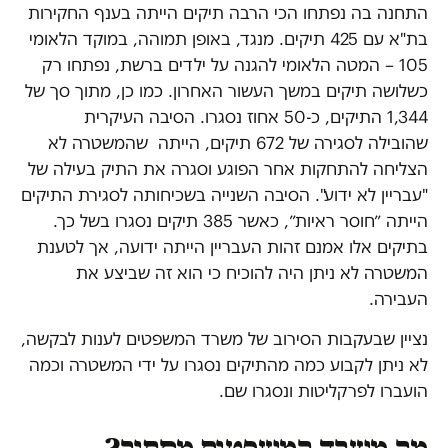
התחנה בה נפתחו הכי הרבה תיקים הייתה בענף החקירות
בת"א עם 425 תיקים. מנגד, באופן תמוהה, במוקד הלאומי
105 – המטה הלאומי להגנה על ילדים ברשת, נפתחו רק
כשלושה תיקים במשך העשור האחרון. כמו כן, מתוך סך של
1,344 התיקים, כ-50 אחוז נסגרו. הסיבה העיקרית
שהובילה לסגירה של 672 תיקים, הייתה שהמשטרה לא
הצליחה להתחקות אחר הפוגע וסגרה את התיק בעילה של
"עבריין לא ידוע". הסיבה השנייה בשכיחותה לסגירת התיקים
הייתה ״חוסר ראיות״, כאשר 385 תיקים נסגרו בשל כך.
בתיקים אלו אמנם זהות העבריין הייתה ידועה, אך לטענת
המשטרה לא ניתן היה להוכיח כי הוא זה שביצע את
העבירה.
נציין שבעקבות הסירוב של משרד המשפטים לענות לבקשה,
לא ניתן לקבוע כמה מהתיקים נסגרו על ידי המשטרה וכמה
הועברו לפרקליטות ונסגרו שם.