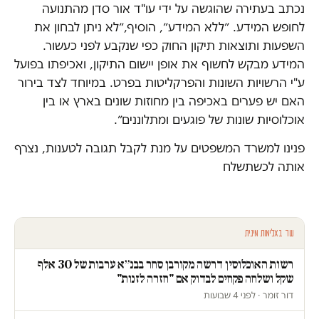
נכתב בעתירה שהוגשה על ידי עו"ד אור סדן מהתנועה
לחופש המידע. ״ללא המידע״, הוסיף,״לא ניתן לבחון את
השפעות ותוצאות תיקון החוק כפי שנקבע לפני כעשור.
המידע מבקש לחשוף את אופן יישום התיקון, ואכיפתו בפועל
ע"י הרשויות השונות והפרקליטות בפרט. במיוחד לצד בירור
האם יש פערים באכיפה בין מחוזות שונים בארץ או בין
אוכלוסיות שונות של פוגעים ומתלוננים״.
פנינו למשרד המשפטים על מנת לקבל תגובה לטענות, נצרף
אותה לכשתשלח
עוד באלימות מינית
רשות האוכלוסין דרשה מקורבן סחר בבנ״א ערבות של 30 אלף
שקל ושלחה פקחים לבדוק אם "חזרה לזנות"
דור זומר · לפני 4 שבועות