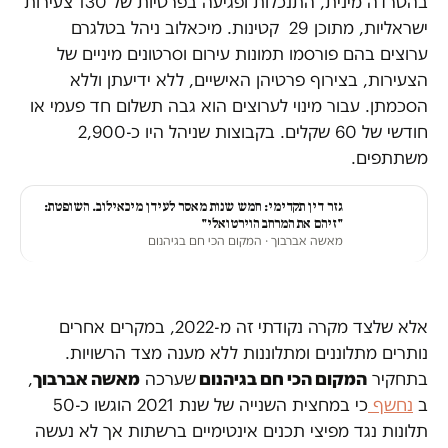
בהטרדה מינית, התנכלות ופגיעה בפרטיות של 130 צעירות
ישראליות, מתוכן 29 קטינות. מיכאלוב ניהל בטלגרם
ערוצים בהם פורסמו תמונות עירום וסרטונים מיניים של
הצעירות, בצירוף פרטיהן האישיים, ללא ידיעתן וללא
הסכמתן. עבור מינוי לערוצים הוא גבה תשלום חד פעמי או
חודשי של 60 שקלים. בקבוצות שניהל היו כ-2,900
משתתפים.
גזר דין תקדימי: חמש שנות מאסר לעידן מיכאילוב. השופטת:
"זיהם את המרחב הוירטואלי"
מאשה אברבוך
· המקום הכי חם בגיהנום
אלא שלצד מקרה נקודתי זה מ-2022, במקרים אחרים
נותרים מתלוננים ומתלוננות ללא מענה מצד הרשויות.
בתחקיר
המקום הכי חם בגיהנום
שערכה
מאשה אברבוך
,
ב
נחשף
כי במחצית השנייה של שנת 2021 הוגשו כ-50
תלונות נגד מפיצי תכנים אינטימיים ברשתות אך לא נעשה