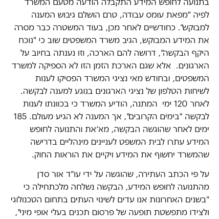
בתנועה לחופש המידע התקבלה הודעה מטעם המשרד
לפיה "מפאת עומס עבודה, טרם הושלם גיבוש המענה
למבוקש". כחודשיים לאחר מכן, בעוד המשטרה כבר מסרה
את המידע המבוקש, הגיב משרד המשפטים שוב כי "נוכח
היקף הבקשה", דרושה להם הארכה, וזו נענתה בחיוב על
הארגונים. אלא שגם הארכת הזמן הזו לא הספיקה למשרד
המשפטים, ובחודש מאי נציגי המשרד הפסיקו לענות
לשיחות הטלפון של נציגי הארגונים בנוגע למענה לבקשה.
לאחר 120 ימי המתנה, הודיע המשרד כי בכוונתו לענות
לבקשה "בימים הקרובים", אך המענה לא הגיע מעולם. 185
ימים לאחר שהוגשה הבקשה, מא׳את והתנועה לחופש
המידע עתרו לבית המשפט לעניינים מינהליים בדרישה
שהמשרד יחשוף את המידע ויקיים את הוראות החוק.
על פי הכתב העתירה, שהוגשה על ידי עו"ד אור סדן
מהתנועה לחופש המידע, הבקשה נשלחה מלכתחילה כי
"בשנים האחרונות אנו עדים לשינוי העתים בתחום הטכנולוגי
ולצידו מתפשטת תופעה של פרסום תכנים בעלי אופי מיני",