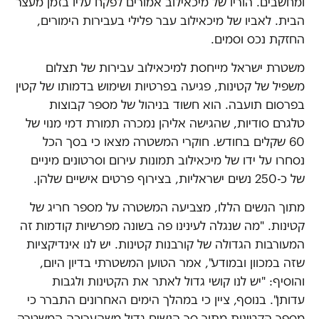
ומחשבים. הוריו של מיכאילוב אמורים לפקח עליו בזמן מעצר
הבית. לאביו של מיכאילוב עבר פלילי בעבירות הימורים,
החזקת נכס וסמים.
משטרת ישראל מייחסת למיכאילוב עבירות של תצלום
משפיל של קטינות, פגיעה בפרטיות ושימוש בדמותו של קטין
בפרסום תועבה. הוא חשוד בניהול של מספר קבוצות
טלגרם סודיות, שהגישה אליהן נמכרה תמורת דמי מנוי של
60 שקלים בחודש. חוקרי המשטרה מצאו כי בסך הכל
נסחרו על ידו של מיכאילוב תמונות עירום וסרטונים מיניים
של כ-250 נשים ישראליות, בצירוף פרטים אישיים שלהן.
מתוך הנשים הללו, מצביעה המשטרה על מספר חריג של
קטינות. "מה שנגלה לעינינו פה בשונה מפרשיות קודמות זה
המעורבות הגדולה של קורבנות קטינות. יש לנו אינדיקציות
שזה במכוון ובמודע", אמר הטוען המשטרתי בדיון היום,
והוסיף: "יש לנו קושי גדול לאתר את הקטינות ולגבות
עדותן". בנוסף, ציין כי במהלך הימים האחרונים התברר כי
מספר הקטינות מתוך סך הנשים גדול משהעריכה המשטרה