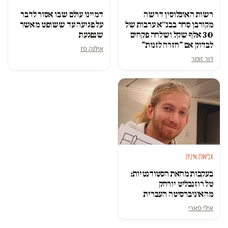
רשות האוכלוסין דרשה
דמיינו עולם שבו אסור לדבר
מקורבן סחר בבנ״א ערבות של
על פגיעה עד ששופט מאשר
30 אלף שקל ושלחה פקחים
שנפגעת
לבדוק אם "חזרה לזנות"
אילנה פז
דור זומר
אלימות מינית
בעקבות מחאת הסטודנטיות:
טל רוזנבליט יורחק
מהאוניברסיטה העברית
אילי פארי