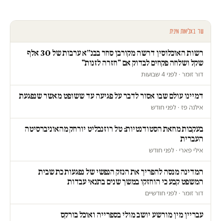
עוד באלימות מינית
רשות האוכלוסין דרשה מקורבן סחר בבנ״א ערבות של 30 אלף
שקל ושלחה פקחים לבדוק אם "חזרה לזנות"
דור זומר · לפני 4 שבועות
דמיינו עולם שבו אסור לדבר על פגיעה עד ששופט מאשר שנפגעת
אילנה פז · לפני חודש
בעקבות מחאת הסטודנטיות: טל רוזנבליט יורחק מהאוניברסיטה
העברית
אילי פארי · לפני חודש
המדינה מנסה להפריך את הנזק הנפשי של נפגעות כת שבית
המשפט קבע כי הוחזקו במשך שנים בתנאי עבדות
דור זומר · לפני חודשיים
עבריין מין מורשע יושב מולי בספרייה ואוכל בורקס