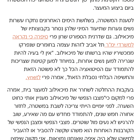
ביום ביצוע המעצר.
לטענת המשטרה, בשלושת הימים האחרונים נחקרו עשרות
נשים ונערות שתיעוד המיני שלהן נסחר בקבוצותיו של
מיכאילוב. גם שדרנית הספורט שרון פרי
סיפרה כי נקראה
למשרדי ימ"ר
תל אביב לזהות עצמה בחומרים שנפרקו
ממכשיריו שהיו ברשותו של מיכאילוב. "אין לי בעיה להיות
שגרירה למען נשים אחרות, במיוחד למען קטינות שצריכות
להתמודד עם הסיטואציה הכל כך לא פשוטה הזאת
והחשיפה הבלתי נסבלת הזאת", אמרה פרי
לynet.
בעקבות ההחלטה לשחרר את מיכאילוב למעצר בית, אמרה
פרי למקום כי"מצבו הנפשי של מיכאילוב מעניין אותי כחוט
השערה. לפני יומיים הייתי צריכה לשבת במשטרה, לחזור
אחורה חמש שנים, להתמודד מחדש עם מה שאירע, שוב
להרגיש לא נעים מול שוטרים. מצבי הנפשי ומצבן הנפשי של
הקורבנות האחרות הוא משהו שקשה להסביר או להעביר
למישהו שלא היה איפה שאנחנו נמצאות. אני מקווה שימצו