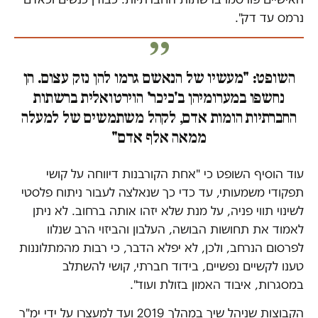
נרמס עד דק".
השופט: "מעשיו של הנאשם גרמו להן נזק עצום. הן
נחשפו במערומיהן ב'כיכר' הוירטואלית ברשתות
החברתיות הומות אדם, לקהל משתמשים של למעלה
ממאה אלף אדם"
עוד הוסיף השופט כי "אחת הקורבנות דיווחה על קושי
תפקודי משמעותי, עד כדי כך שנאלצה לעבור ניתוח פלסטי
לשינוי תווי פניה, על מנת שלא יזהו אותה ברחוב. לא ניתן
לאמוד את תחושות הבושה, העלבון והביזוי הרב שנלוו
לפרסום הנרחב, ולכן, לא יפלא הדבר, כי רבות מהמתלוננות
טענו לקשיים נפשיים, בידוד חברתי, קושי להשתלב
במסגרות, איבוד האמון בזולת ועוד".
הקבוצות שניהל שיך במהלך 2019 ועד למעצרו על ידי ימ"ר