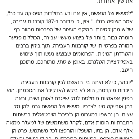
את שיך אזרחית.
"למעשיו של הנאשם, אין אח ורע בתולדות הפסיקה עד כה",
אמר השופט בנג'ו. "יצוין, כי מדובר ב-187 קורבנות עבירה,
שלוש מהן קטינות. ההיקף העצום של הפרסום מהווה רף
חומרה גבוה ביותר של ביצוע מעשיי עבירה, הכוללים פגיעה
חמורה בפרטיותן של קורבנות העבירה, תוך ביזוין ברבים
והטרדתן המינית. הפרסומים שבוצעו נעשו תוך שימוש
באפליקציית הטלגרם, באופן שיטתי, מתוחכם, מתוכנן
היטב.
"יובהר, כי לא היתה בין הנאשם לבין קורבנות העבירה
היכרות מוקדמת, הוא לא ביקש ו/או קיבל את הסכמתן. הוא
הפגין אפאטיות מוחלטת לנזק שייגרם לאותן נשים, וראה
בהן אובייקט מיני לצרכיו. מעשיו של הנאשם גרמו להן נזק
עצום. הן נחשפו במערומיהן ב'כיכר' הוירטואלית ברשתות
החברתיות הומות אדם, לקהל משתמשים של למעלה ממאה
אלף אדם. הן בוזו, הושפלו והוחפצו לכל משתמש. פרטיהן
האישיים פורסמו ברשתות החברתיות. כבודן כנשים וכאדם