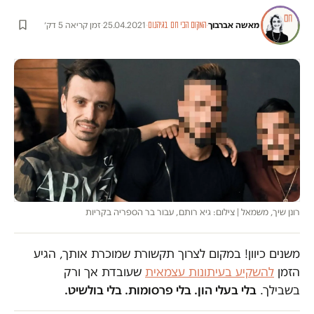
מאשה אברבוך
·
·
25.04.2021
·
זמן קריאה 5 דק׳
המקום הכי חם בגיהנום
רונן שיך, משמאל | צילום: גיא רותם, עבור בר הספריה בקריות
משנים כיוון! במקום לצרוך תקשורת שמוכרת אותך, הגיע
הזמן
להשקיע בעיתונות עצמאית
שעובדת אך ורק
בשבילך.
בלי בעלי הון. בלי פרסומות. בלי בולשיט.