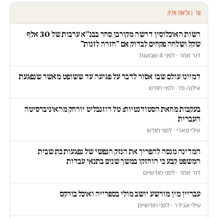
עוד באלימות מינית
רשות האוכלוסין דרשה מקורבן סחר בבנ״א ערבות של 30 אלף
שקל ושלחה פקחים לבדוק אם "חזרה לזנות"
דור זומר · לפני 4 שבועות
דמיינו עולם שבו אסור לדבר על פגיעה עד ששופט מאשר שנפגעת
אילנה פז · לפני חודש
בעקבות מחאת הסטודנטיות: טל רוזנבליט יורחק מהאוניברסיטה
העברית
אילי פארי · לפני חודש
המדינה מנסה להפריך את הנזק הנפשי של נפגעות כת שבית
המשפט קבע כי הוחזקו במשך שנים בתנאי עבדות
דור זומר · לפני חודשיים
עבריין מין מורשע יושב מולי בספרייה ואוכל בורקס
עילי אבידר · לפני חודשיים