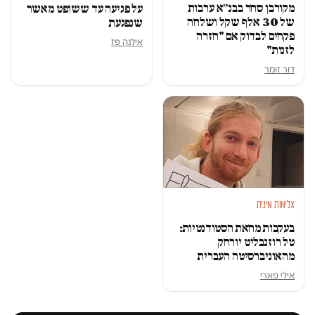
מקורבן סחר בבנ״א ערבות
על פגיעה עד ששופט מאשר
של 30 אלף שקל ושלחה
שנפגעת
פקחים לבדוק אם "חזרה
אילנה פז
לזנות"
דור זומר
אלימות מינית
בעקבות מחאת הסטודנטיות:
טל רוזנבליט יורחק
מהאוניברסיטה העברית
אילי פארי