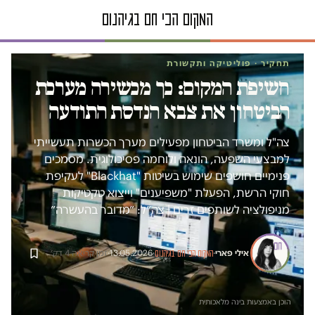
תחקיר · פוליטיקה ותקשורת
חשיפת המקום: כך מכשירה מערכת
הביטחון את צבא הנדסת התודעה
צה"ל ומשרד הביטחון מפעילים מערך הכשרות תעשייתי
למבצעי השפעה, הונאה ולוחמה פסיכולוגית. מסמכים
פנימיים חושפים שימוש בשיטות "Blackhat" לעקיפת
חוקי הרשת, הפעלת "משפיענים" וייצוא טקטיקות
מניפולציה לשותפים זרים | צה״ל: ״מדובר בהעשרה״
אילי פארי
·
·
13.05.2026
·
זמן קריאה 4 דק׳
המקום הכי חם בגיהנום
הוכן באמצעות בינה מלאכותית