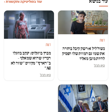
עוד בנושא
עוד בפוליטיקה ותקשורת ›
דעות
דעות
כשח'ליל א-רשק קיבל בחזרה
מבחן בוזגלוס: יעקב בוזגלו
את שמו גם המוות שלו הפסיק
הכריז שהוא שמאלני –
להיות מובן מאליו
ב״הארץ״ מקווים ״שזה לא
סיון תהל
AI״
סיון תהל