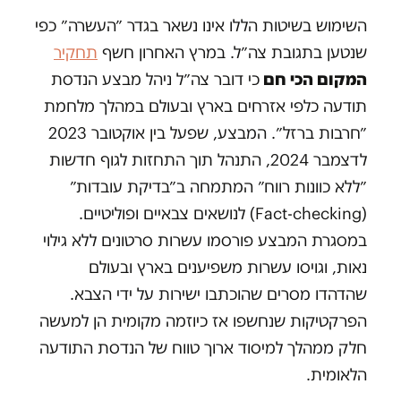
השימוש בשיטות הללו אינו נשאר בגדר ״העשרה״ כפי
שנטען בתגובת צה״ל. במרץ האחרון חשף
תחקיר
המקום הכי חם
כי דובר צה״ל ניהל מבצע הנדסת
תודעה כלפי אזרחים בארץ ובעולם במהלך מלחמת
״חרבות ברזל״. המבצע, שפעל בין אוקטובר 2023
לדצמבר 2024, התנהל תוך התחזות לגוף חדשות
״ללא כוונות רווח״ המתמחה ב״בדיקת עובדות״
(Fact-checking) לנושאים צבאיים ופוליטיים.
במסגרת המבצע פורסמו עשרות סרטונים ללא גילוי
נאות, וגויסו עשרות משפיענים בארץ ובעולם
שהדהדו מסרים שהוכתבו ישירות על ידי הצבא.
הפרקטיקות שנחשפו אז כיוזמה מקומית הן למעשה
חלק ממהלך למיסוד ארוך טווח של הנדסת התודעה
הלאומית.