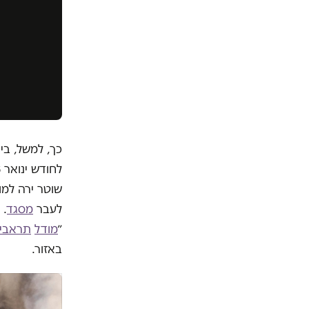
כך, למשל, בי
שוטר ירה למו
לעבר
מסגד
. 
״
מודל
תראבין
באזור.