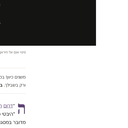
ה
ב
פינוי אום אל חיראן בנובמבר 2024 
משנים כיוון! 
ורק בשבילך.
בל
ה
״
דרום
ה
"היבטי 
מדובר במסגור