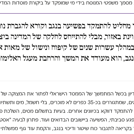
מסמך משפטי המנוסח בידי מי שמופקד על ביקורת מוסדות המדינה
חליט להתמקד בפשיעה בנגב וקורא להגברת נוכ
נת באזור, מבלי להתייחס לחלקה של המדינה ביצ
מהלך עשרות שנים של קיפוח ונישול של מאות א
גב, הוא מעודד את המשך והרחבת מעגל האלימו
תושבים בדואים, שמתגוררים בכ-35 כפרים לא מוכרים, בלי חשמל, מים ות
התמקד דווקא בכיוונים אחרים. בעיות בתשלום מסים, השלכת פס
ע סביבתי, הפשיעה ביישובים הבדואים ועוד. פתרון לבעיה "אסטר
קריאה לתגבור כוח שיטור ודיכוי בנגב, והקמת עוד גוף ממשלתי 