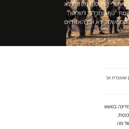
ם תחת ירי הרקטות מעזה ללא
הקמת ״גוף מתכלל״ לשליטה
ת הממשלה, לא את האזרחים
קריאה 4 דק׳
שעובדת אך
דינה בנושא
כנסת.
של מה