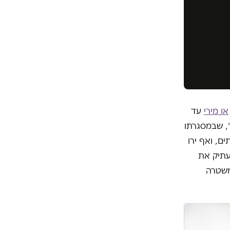
או
מירי
עד
לות״, שבמסגרתו
ם, ואף ירו
עתיק את
המשטרה