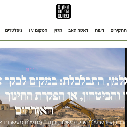
תחקירים
דעות
דאטה האב
מגזין
המקום TV
ניוזלטרים
טור דעה
למן, התבלבלת: במקום לבקר 
ן והביטחון, או הפקרת החינוך
האזרחים
דוח החדש על ״היבטי משילות בנגב״ מתעלם מעשרות אל