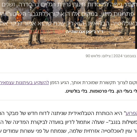
עדר גישה למוסדות חינוך, גרירת רגליים בהסדרה, ושני
פתרונות מיגון. במקום אלו הוא קורא לתגבור השיטור ו
אוכלוסייה הבדואית. הוא רק שכח שהוא אמור לבקר א
ד״ר ג׳ינאן אבו שתייה
·
המקום הכי חם בגיהנום
·
14.05.2026
·
זמן 
| צילום: פלאש 90
במקום לצרוך תקשורת שמוכרת אותך, הגיע הזמן
להשקיע בעיתונות עצמאית
י בעלי הון. בלי פרסומות. בלי בולשיט.
פרוע
" היא הכותרת הטבלואידית שניתנה לדוח חדש של מבקר המ
משילות בנגב"– שעלה אתמול לדיון בוועדה לביקורת המדינה של ה
 עוין לאוכלוסייה אזרחית שלמה, שנמתח על פני עשרות עמודים 