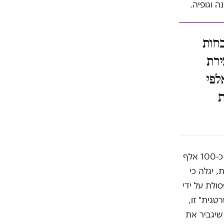
 וגופיה.
חות
ירת
לפי
ת
מי שמצפה לדיון בכשל המתמשך של הממסד הישראלי לפתור את המצוקה של כ-100 אלף
שתיות, יגלה כי
ולת על ידי
טגית" זו,
שיגביר את