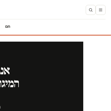
חם
אנג
המיגו
ה