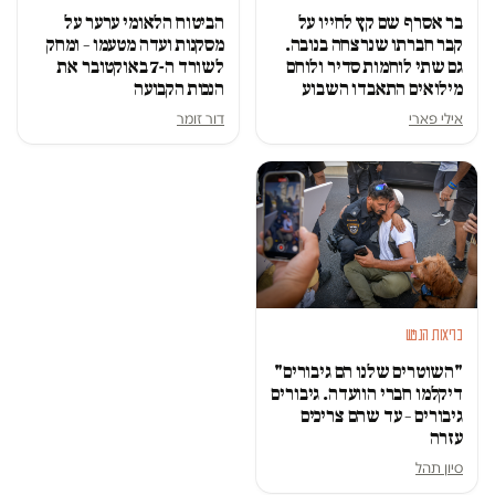
בר אסרף שם קץ לחייו על
הביטוח הלאומי ערער על
קבר חברתו שנרצחה בנובה.
מסקנות ועדה מטעמו – ומחק
גם שתי לוחמות סדיר ולוחם
לשורד ה-7 באוקטובר את
מילואים התאבדו השבוע
הנכות הקבועה
אילי פארי
דור זומר
בריאות הנפש
"השוטרים שלנו הם גיבורים"
דיקלמו חברי הוועדה. גיבורים
גיבורים – עד שהם צריכים
עזרה
סיון תהל