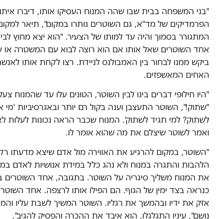
"בני המשפחה בבית שבו שהה המנוח העסיקו אותו, דיברו איתו,
הפרמדיקים של מד"א, גם השוטרים נותרו במקום", תיאר למקום
המתגורר בסמוך והיה עד למותו של הצעיר. "הוא יצא מחוץ לבית 
אחד השוטרים שאל אותו אם הוא רוצה לבוא עם המשטרה או ע
ביקש ממנו לבחור בין האמבולנס לניידת. רצו לקחת אותו לאנשהו
האחים המאשפזים.
"היו חילופי דברים בינו לבין השוטר, הטונים עלו עד שהמנוח צע
"שתוק!", השוטר התעצבן וענה בקול רם יותר ובאגרסיביות 'מי 
לשתוק? למי תגיד לשתוק'. המנוח שכבר הראה נכונות לעלות 
ואמר לשוטר שיצלם את מה שהוא אומר לו.
"השוטר, במקום להרגיע את האווירה מול אדם שיצא מדעתו רק
הלהבות והתגרה במנוח ולא נהג כלל במידת אנושיות לאדם במצ
את המנוח משליך סיגריה על השוטר. בתגובה, אחד השוטרים ב
כנראה בצד ימין של הגוף. הם הפילו אותו לרצפה. אחד השוטרים
אזק את ידיו ובהמשך את רגליו. השוטר המשיך לשבת עליו והמנ
נושם", עיניו התגלגלו, הוא איבד את ההכרה והפסיק להגיב".