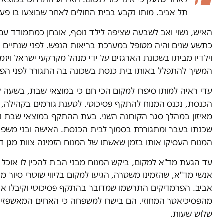
תל אביב. מותו נקבע בבית החולים לאחר שבוצעו בו פעו
האיש, נשוי ואב לשבעה שציפה לילד נוסף, אובחן כמתמודד עם ס
כתשע שנים והיה מטופל במערכת בריאות הנפש. לפני שנתיים 
וילדיו מביתו בשכונת הארגזים על ידי מנהל מקרקעי ישראל ויזמי
המשיך להתפלל באותו בית כנסת בשכונה בה התגורר לפני הפינו
עדי ראיה למותו סיפרו למקום הכי חם כי במוצאי שבת, בשעה 
הכנסת, נכנס המנוח להתקף פסיכוטי. לטענת גורמים בקהילה,
מאיזון במהלך סגר הקורונה השני. בעת ההתקף במוצאי שבת נ
שכנתו בעבר ומתגוררת בסמוך לבית הכנסת. האישה ובני משפ
המנוח העסיקו אותו בזמן שאשתו של המנוח הזמינה צוות מגן ד
עד הגעת מד"א למקום, ביקש המנוח מבני הבית להכין לו אוכל ו
אנשי מד"א, שהזמינו משטרה, הגיעו למקום בליווי שוטרי סיור 
אביב. הפרמדיקים התרשמו שמדובר בהתקף פסיכוטי וקיבלו אי
מהפסיכיאטר המחוזי. הם בישרו למשפחה כי האחים המאשפזים 
שלוש שעות.