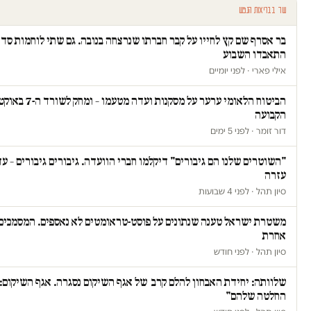
עוד בבריאות הנפש
בר אסרף שם קץ לחייו על קבר חברתו שנרצחה בנובה. גם שתי לוחמות סדי
התאבדו השבוע
אילי פארי · לפני יומיים
הביטוח הלאומי ערער על מס
הקבועה
דור זומר · לפני 5 ימים
"השוטרים שלנו הם גיבורים" דיקלמו חברי הוועדה. גיבורים גיבורים – ע
עזרה
סיון תהל · לפני 4 שבועות
משטרת ישראל טענה שנתונים על פוסט-טראומטים לא נאספים. המסמכים 
אחרת
סיון תהל · לפני חודש
שלוותה: יחידת האבחון להלם קרב של אגף השיקום נסגרה. אגף השיקום: "
החלטה שלהם"