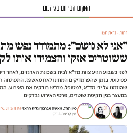
חדשות · בריאות הנפש
"אני לא נושם": מתמודד נפש מת
ששוטרים אזקו והצמידו אותו לק
לפני כשבוע הגיע צוות מד"א לבית בשכונת הארגזים, לאחר די
פסיכוטי. בזמן שהפרמדיקים המתינו לאח מאשפז, התפתחה תג
שהוזמנו על ידי מד"א, למטופל. מח"ש בודקים את האירוע. ה
במעצר בגין תקיפת שוטרים, פרטי האירוע נבדקים
סיון תהל
,
מאשה אברבוך
ו
גלית הראלי
·
המקום הכי חם בגיה
זמן קריאה 4 דק׳