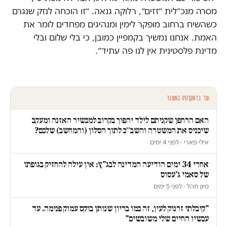
מסרה מנכ״לית ״זזים״, רלוקה גנאה. ״זו הוכחה לנזק שנגרם
כשהשיח ברחוב מופקר לימין ומנהיגים מפחדים לומר את
האמת. אנחנו נמשיך בקמפיין כמובן, כי בלי שלום ובלי
מדינת פלסטינית אין לנו פה עתיד״.
עוד בדמוקרטיה במשבר
האם הרחפן שקניתם לילד יהפוך בקרוב למכשיר האזנה ומעקב
שיכניס את המשטרה והשב״כ לתוך הסלון (והמחשב) שלכם?
אילי פארי · לפני 4 ימים
אחרי 34 ימים הודיעה המדינה לבג"ץ: אין עילה להחזיק בגופתו
של סאמי ג'עסוס
סיון תהל · לפני 5 ימים
"קיבלתי זרנוק לעין, זה כמו בריון שנותן בוקס עמוק פנימה. עד
עכשיו החיים שלי משובשים"