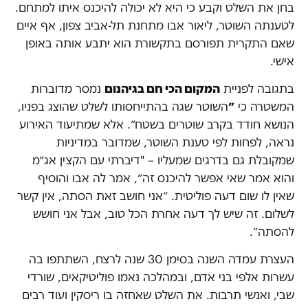
בחן את השלט וקבע כי היא לא יכולה להיכנס איתו למתחם.
לטענתה השוטר, ליאור אבו מתחנת תל-אביב צפון, אף איים
שאם התקרית תפורסם בתקשורת הוא יתבע אותה באופן
אישי.
בתגובה לפניית
המקום הכי חם בגיהנום
נמסר מדוברות
המשטרה כי
״
השוטר שגה בהתייחסותו לשלט שהוצג בפניו,
הנושא חודד בקרב שוטרים בשטח״. אלא שמתיעוד האירוע
נראה, לפחות לפי טענת השוטר, שמדובר במדיניות
שמקובלת גם בדרגים שמעליו – "דיברתי עם הקצין אג״מ
והוא אמר שאי אפשר להיכנס זה״, אמר לה אבו והוסיף
שאין לו שום דעה פוליטית. ״אני חושב זאת הסתה, אין קשר
לשלום. זה שיש לך דעה אחרת הכל טוב, אבל אני חושש
להסתה״.
העצרת עמדה השנה בסימן 30 שנה לרצח, השתתפו בה
עשרות אלפי בני אדם, ובמהלכה נאמו פוליטיקאים, שורדי
שבי, ואנשי תרבות. את השלט שאחזה בו ריסקין ועוד רבים