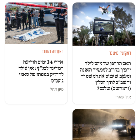
דמוקרטיה במשבר
דמוקרטיה במשבר
אחרי 34 ימים הודיעה
האם הרחפן שקניתם לילד
המדינה לבג"ץ: אין עילה
יהפוך בקרוב למכשיר האזנה
להחזיק בגופתו של סאמי
ומעקב שיכניס את המשטרה
ג'עסוס
והשב״כ לתוך הסלון
(והמחשב) שלכם?
סיון תהל
אילי פארי