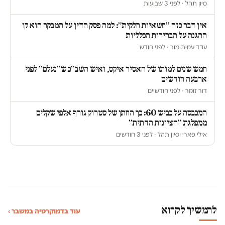
סיון תהל · לפני 3 שבועות
אין דבר כזה ״חשאיות חלקית״: למה פסק הדין על המבקר הוא קו
ההגנה על הבחירות הכלליות
עו״ד עמית מור · לפני חודש
חמש שנים למותו של האסיר איקס, ואיש השב״כ ש״נעלם״ לפני
ארבעה חודשים
דור זומר · לפני חודשיים
המכבסה על כביש 60: כך החתן של סטרוק גורף אלפי שקלים
ממפלגת ״הציונות הדתית״
אילי פארי וסיון תהל · לפני 3 חודשים
להמשיך לקרוא
עוד בדמוקרטיה במשבר ›