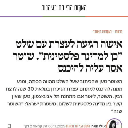
חדשות · דמוקרטיה במשבר
אישה הגיעה לעצרת עם שלט
״כן למדינה פלסטינית״. שוטר
אסר עליה להיכנס
השוטר טען שהכיתוב שעל השלט מהווה הסתה, ומנע
ממנה להיכנס למתחם עצרת הזיכרון במלאת 30 שנה לרצח
רבין. השוטר, ליאור אבו מתחנת תל אביב-צפון, טען שאין
קשר בין מדינה פלסטינית לשלום. משטרת ישראל: ״השוטר
שגה״
אילי פארי
·
·
03.11.2025
·
זמן קריאה 2 דק׳
המקום הכי חם בגיהנום