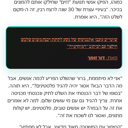
כמוהו, הפיקו אנשי תנועת ״זזים״ שחילקו אותם להמונים
בכיכר. ״בעיניי עצרת של 30 שנה לרצח רבין, זה ה-מקום
לשלט הזה״, היא אומרת.
שוטרים עיכבו את כניסתו של נוסע לתחנת רכבת משום שלבש
חולצה עם הכיתוב ״דמוקרטיה״
מאת:
דור זומר
״אני לא מיתממת, ברור שהשלט הפריע לכמה אנשים, אבל
מה הדבר הבא? אסור יהיה להגיד פלסטינים?״, היא תוהה.
״בסופו של דבר הכנסתי את השלט לתיק ונכנסתי מכניסה
אחרת. צריך להגיד גם עם מי עושים שלום. למה לא אומרים
את זה על הבמה? יש אנשים טובים, פלסטינים, יש קולות
מתונים, ואסור לנו לשכוח את זה״.
״הסיפור עם המשטרה מאוד מדאיג, אבל לא מפתיע״,