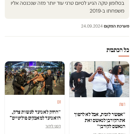
בסלומון טקה הגיע לסיום טרגי עוד יותר מזה שנכנסה אליו
משפחתו ב-2019
מערכת המקום
·
24.09.2024
כל הכתבות
חם
דעות
״החוק לא נועד לעשות צדק,
״אפשר לזכות, אבל לא להפוך
הוא נועד למאבקים פוליטיים"
את הקורבן לנאשם ואת
דפני לידור
הנאשם לקורבן״