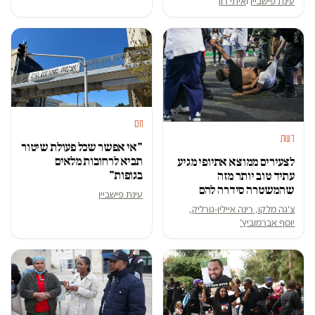
עינת פישביין
ו
איתי רון
חם
דעות
"אי אפשר שכל פעולת שיטור
תביא לרחובות מלאים
לצעירים ממוצא אתיופי מגיע
בגופות"
עתיד טוב יותר מזה
שהמשטרה סידרה להם
עינת פישביין
צ'גה מלקו, רינה איילין-גורליק,
יוסף אברמוביץ'