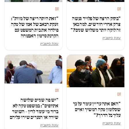
חם
חם
"זאת היתה ריצה של מוות":
"בתיק הרצח של פלויד נעשה
זעקת הכאב של אמו של טקה
צדק אחרי חודשים. למה כאן
פילחה את בית המשפט עם
זה לוקח יותר משלוש שנים?"
הקרנת סרטון האבטחה
עינת פישביין
עינת פישביין
חם
חם
"יש פה שניים שלושה
"האם אתה עדיין עומד על כך
אתיופים": במשפט טקה לא
שסלומון טקה המשיך ואיים
ברור מי עומד לדין – השוטר
עליך כל הדרך?"
שירה או הנערים שירו עליהם
עינת פישביין
עינת פישביין