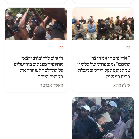
חם
חם
"אחי נרצח ואני רוצה
חוזרים לרחובות: יוצאי
להיכנס": משפחתו של סלומון
אתיופיה מפגינים בירושלים
טקה זועמת על היחס שקיבלה
על ההחלטה לשחרר את
בבית המשפט
השוטר היורה
שולה מולא
מאשה אברבוך