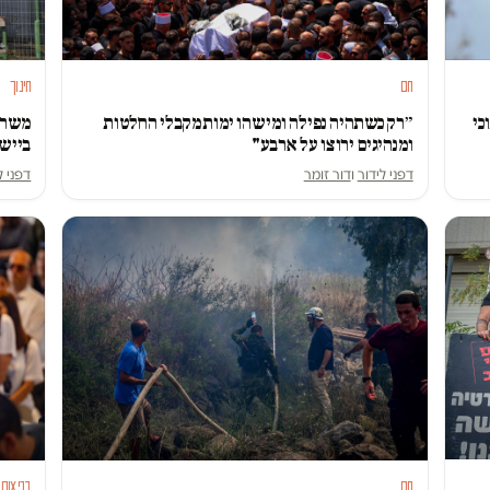
חם
חינוך
כי
״רק כשתהיה נפילה ומישהו ימות מקבלי החלטות
משרד 
ומנהיגים ירוצו על ארבע"
ביישו
דפני לידור
ו
דור זומר
דפני ל
חם
בריאות