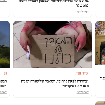
דפני ל
במועצות האזוריות והמקומיות בצפון הפסיקו לחכות
לממשלה
דפני לידור
אלימות מינית
חם
פון
"בחרדה לצאת לרחוב": המאבק של שורדות זנות
הבטחו
מאז ה-7 באוקטובר
הצפון
דפני לידור
דפני ל