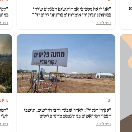
א
״אני רואה מסביבי אמהות שגם הבעלים שלהן
״לקום
בכיתות כוננות והן אומרות 'מבחינתנו להיפרד'"
במיטה
דפני לידור
דפני ל
חם
בריאות
״עקורי הגליל״: לאחר שבעה וחצי חודשים, תושבי
״המטר
הצפון המיואשים בנו לעצמם מחנה פליטים
השיקו
דפני לידור
דפני ל