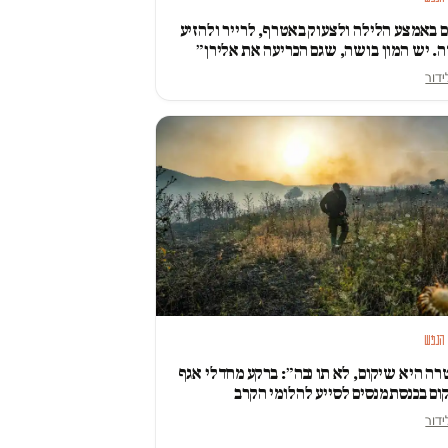
 באמצע הלילה ולצעוק באטרף, לרייר ולהזיע
. יש המון בושה, שגם הכריעה את אלירן״
ידור
 הנפש
ה היא שיקום, לא תו נכה״: ברקע מחדלי אגף
ם בכנסת מנסים לסייע להלומי הקרב
ידור