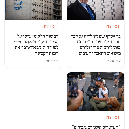
בריאות הנפש
בריאות הנפש
בר אסרף שם קץ לחייו על קבר
הביטוח הלאומי ערער על
חברתו שנרצחה בנובה. גם
מסקנות ועדה מטעמו – ומחק
שתי לוחמות סדיר ולוחם
לשורד ה-7 באוקטובר את
מילואים התאבדו השבוע
הנכות הקבועה
אילי פארי
דור זומר
בריאות הנפש
"השוטרים שלנו הם גיבורים"