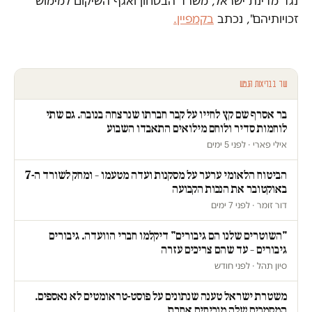
נגד מדינת ישראל, משרד הבטחון ואגף השיקום למימוש
זכויותיהם", נכתב
בקמפיין.
עוד בבריאות הנפש
בר אסרף שם קץ לחייו על קבר חברתו שנרצחה בנובה. גם שתי
לוחמות סדיר ולוחם מילואים התאבדו השבוע
אילי פארי · לפני 5 ימים
הביטוח הלאומי ערער על מסקנות ועדה מטעמו – ומחק לשורד ה-7
באוקטובר את הנכות הקבועה
דור זומר · לפני 7 ימים
"השוטרים שלנו הם גיבורים" דיקלמו חברי הוועדה. גיבורים
גיבורים – עד שהם צריכים עזרה
סיון תהל · לפני חודש
משטרת ישראל טענה שנתונים על פוסט-טראומטים לא נאספים.
המסמכים שלה מוכיחים אחרת