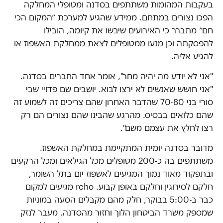
בעקבות המהומות משתתפים בסדנה ומטופלי המחלקה
הפכו נצורים במתחם. ממידע שהגיע למערכת ״המקום הכי
חם״ מתברר כי האירועים שיבשו את קיומה, הובילו
להפסקתה וכן מנעו ממטופלים לצאת ממחלקת האשפוז או
להגיע אליה.
"אני לא יודע מה יהיה מחר", אומר אחד החברים בסדנה.
"אני חושש שאנשים לא ירצו לבוא. יושבים שם פדויי שבי
סורי בני 70-80 שהדבר האחרון שהם צריכים זה לשמוע זה
שהם כלואים בבסיס. מהרגע שהבינו שהם נצורים הם רק
רצו לחלץ את עצמם משם".
מדובר בסדנה יומית המתקיימת במחלקת האשפוז.
משתתפים בה כ-200 מטופלים מכל הגילאים ומכל הרקעים
ובתפקוד מאוד נמוך המגיעים לאשפוז יום בתל השומר,
חלקם לסירוגין וחלקם באופן קבוע. rcho מגיעים למקום
כבר ב-5:00 בבוקר, חלק מהם מקבלים הסעה במוניות
שמספק משרד הביטחון הלוך וחזור מהסדנה. מעבר לנזק