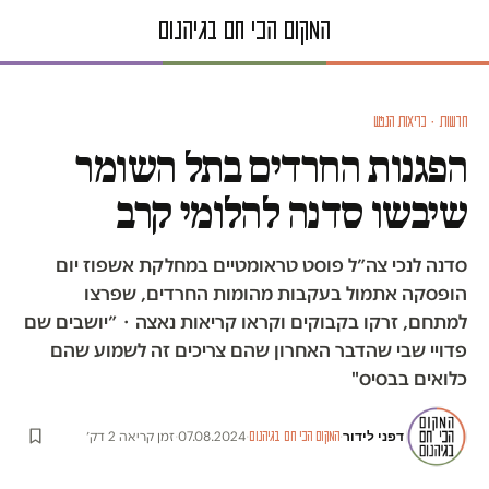
חדשות · בריאות הנפש
הפגנות החרדים בתל השומר
שיבשו סדנה להלומי קרב
סדנה לנכי צה״ל פוסט טראומטיים במחלקת אשפוז יום
הופסקה אתמול בעקבות מהומות החרדים, שפרצו
למתחם, זרקו בקבוקים וקראו קריאות נאצה・״יושבים שם
פדויי שבי שהדבר האחרון שהם צריכים זה לשמוע שהם
כלואים בבסיס"
דפני לידור
·
·
07.08.2024
·
זמן קריאה 2 דק׳
המקום הכי חם בגיהנום