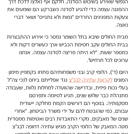
הנפשי שאירע בשיבוש הסדנה, חלקם אף נאלצו ללכת דרך
ההפגנה עצמה כדי להגיע לסדנה כשברקע הם שומעים את
צעקות המפגינים החרדים "נמות ולא נתגייס" ושאר דברי
נאצה.
מבית החולים שיבא בתל השומר נמסר כי אירוע ההתבצרות
בבית החולים עקב חסימת הכביש ארך כעשרים דקות ולא
כמספר שעות. "לא היתה פריצה לסדנה עצמה. אנחנו
ערוכים לכל תרחיש".
היום (ד׳), הלומי קרב ובני משפחותיהם פתחו בקמפיין מימון
המונים
לקראת עתירה לבג"צ
נגד אפלייתם ביחס לנכי צה"ל
בעלי נכות פיזית, ובדרישה שהוועדה למחלות נלוות, שעבודה
מתנהלת כבר שלוש שנים, תגיע לסיומה ותפרסם
מסקנותיה. בנוסף הם דורשים הקמת מחלקה ייעודית
עבורם, כפי שהובטח להם על ידי משרד הביטחון. "אחרי
שנים של מאבקים, מקרי התאבדות רבים ואטימות ממסדית
מטה המאבק של הלומי הקרב מגיש עתירה דחופה לבג"צ