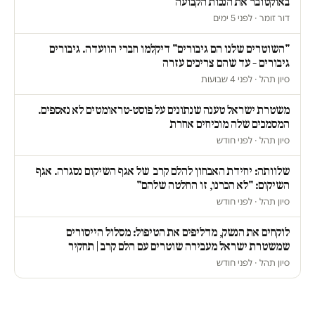
באוקטובר את הנכות הקבועה
דור זומר · לפני 5 ימים
"השוטרים שלנו הם גיבורים" דיקלמו חברי הוועדה. גיבורים
גיבורים – עד שהם צריכים עזרה
סיון תהל · לפני 4 שבועות
משטרת ישראל טענה שנתונים על פוסט-טראומטים לא נאספים.
המסמכים שלה מוכיחים אחרת
סיון תהל · לפני חודש
שלוותה: יחידת האבחון להלם קרב של אגף השיקום נסגרה. אגף
השיקום: "לא הכרנו, זו החלטה שלהם"
סיון תהל · לפני חודש
לוקחים את הנשק, מדליפים את הטיפול: מסלול הייסורים
שמשטרת ישראל מעבירה שוטרים עם הלם קרב | תחקיר
סיון תהל · לפני חודש