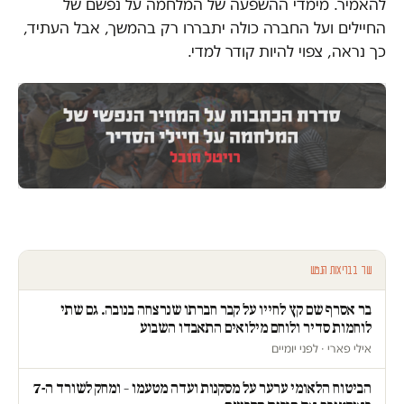
להאמיר. מימדי ההשפעה של המלחמה על נפשם של
החיילים ועל החברה כולה יתבררו רק בהמשך, אבל העתיד,
כך נראה, צפוי להיות קודר למדי.
עוד בבריאות הנפש
בר אסרף שם קץ לחייו על קבר חברתו שנרצחה בנובה. גם שתי
לוחמות סדיר ולוחם מילואים התאבדו השבוע
אילי פארי · לפני יומיים
הביטוח הלאומי ערער על מסקנות ועדה מטעמו – ומחק לשורד ה-7