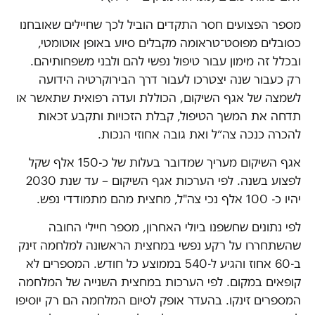
מספר הפצועים חסר התקדים הוביל לכך שחיילים שאובחנו
כסובלים מפוסט־טראומה מקבלים סיוע באופן אוטומטי,
ובכלל זה מימון עבור טיפול נפשי להם ולבני משפחותיהם.
רק כעבור שנה יצטרכו לעבור דרך הבירוקרטיה הידועה
לשמצה של אגף השיקום, הכוללת ועדה רפואית שתאשר או
תדחה את המשך הטיפול, קבלת הזכויות ותקבע זכאות
להכרה כנכה צה״ל ואת גובה אחוזי הנכות.
אגף השיקום מעריך שמדובר בעלות של כ-150 אלף שקל
לפצוע בשנה. לפי הערכות אגף השיקום – עד שנת 2030
יהיו כ- 100 אלף נכי צה"ל, מחצית מהם מתמודדי נפש.
לפי נתונים שחשפנו ביולי האחרון, מספר חיילי החובה
שהשתחררו על רקע נפשי במחצית הראשונה למלחמה זינק
ב-60 אחוז והגיע ל-540 בממוצע כל חודש. המספרים לא
קופאים במקום. לפי הערכות במחצית השנייה של המלחמה
המספרים זינקו. בהעדר אופק לסיום המלחמה הם רק יוסיפו