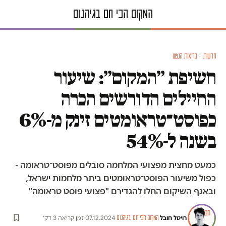
חדשות · בריאות הנפש
חשיפת ״המקום״: שיעור
החיילים הדורשים הכרה
כפוסט־טראומטים זינק מ-6%
בשנה ל-54%
כמעט מחצית מפצועי המלחמה סובלים מפוסט־טראומה -
כפול משיעור הפוסט־טראומטים ביתר מלחמות ישראל,
ובאגף השיקום החלו להגדירם "פצועי פוסט טראומה"
רויטל חובל
·
·
07.12.2024
·
זמן קריאה 3 דק׳
המקום הכי חם בגיהנום