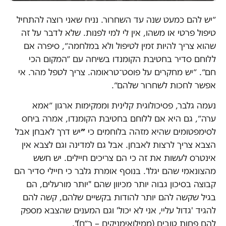
״יש להם כמעט שנה עד השחרור. נניח שאני רוצה להתחיל
טיפול פרטי או משהו, אין לי למי לפנות. שלא לדבר על זה
שהוא צריך להיות זמין לטיפול ולא במלחמה״, סיפרה אם
ללוחם סדיר בחטיבת הקומנדו בשיחה עם ״המקום הכי
חם״. ״יש מחקרים על פוסט־טראומה. צריך לטפל מהר. אי
אפשר לחכות לשחרור שלהם״.
נעמה גלבר, פסיכולוגית קלינית וממקימות ארגון ״אמא
ערה״, גם היא אם ללוחם בחטיבת הקומנדו, אמרה ביחס
לסימפטומים שהיא מזהה בלוחמים כי
״
יש דרך לאבחן אבל
הצבא צריך לרצות לאבחן. אבל גם למדינה וגם לצבא אין
אינטרס לעשות את זה כי הם צריכים חיילים. יש חשש
מהצונאמי שהם יגלו". בנוסף אומרת גלבר כי חיילי סדיר הם
קבוצה בסיכון גבוה יותר מכיוון שהם "יותר מורעלים, הם
בגיל שקשה להם יותר להודות בקשיים שלהם, קשה להם
להגיד 'גדול עליי, אני לא יכול' וגם המענים שהצבא מספק
להם פחות טובים (ממילואימניקים – ר״ח)".