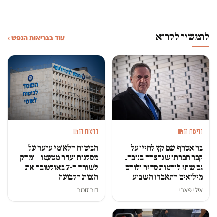
להמשיך לקרוא
עוד בבריאות הנפש ›
בריאות הנפש
בריאות הנפש
בר אסרף שם קץ לחייו על
הביטוח הלאומי ערער על
קבר חברתו שנרצחה בנובה.
מסקנות ועדה מטעמו – ומחק
גם שתי לוחמות סדיר ולוחם
לשורד ה-7 באוקטובר את
מילואים התאבדו השבוע
הנכות הקבועה
אילי פארי
דור זומר