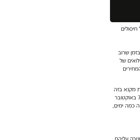
 13 וחצי חודשים של חיסולים
 בזמן שרוב
לואים של
מחירים
ת מקנא בזה
שלהם יש סבבים, התרעננות, עיבוד. לנו אין כלום״, הוא אומר. ״אנחנו בצו 8 מה-7 באוקטובר
ה כמה ימים,
שהיינו צריכים להגן על כוחות קרקעיים, וראיתי בעיניים שלי RPG שנורה עליהם.