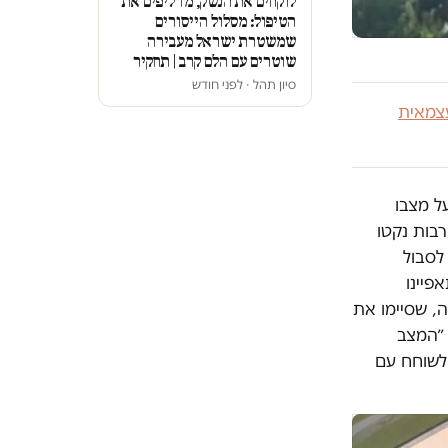
לוקחים את הנשק, מדליפים את
הטיפול: מסלול הייסורים
שמשטרת ישראל מעבירה
שוטרים עם הלם קרב | תחקיר
סיון תהל · לפני חודש
צמאית
ל מצבו
בות נקטו
 לסבול
פיינו
ה, שסיימו את
 ״המצב
 לשוחח עם