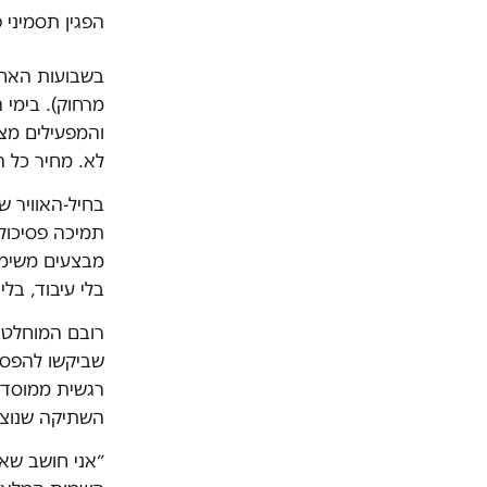
הפגין תסמיני 
בשבועות האחר
מרחוק). בימי 
והמפעילים מצ
לא. מחיר כל ה
בחיל-האוויר ש
תמיכה פסיכולו
מבצעים משימות
בלי עיבוד, בל
רובם המוחלט ש
שביקשו להפסי
רגשית ממוסדת.
השתיקה שנוצר 
״אני חושב שאנ