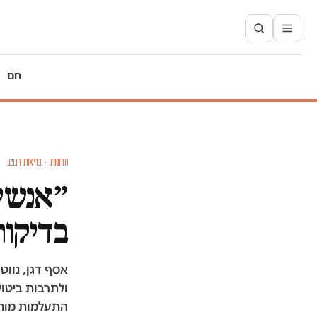
חם
חדשות · בריאות הנפש
״אנשים
בדיקות
אסף דגן, נווט
ולתרבות ביטו
התעלמות מוחלט