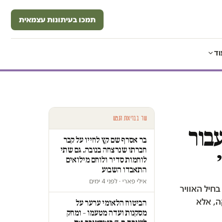
תמכו בעיתונות עצמאית
וד
עוד בבריאות הנפש
בור
בר אסרף שם קץ לחייו על קבר
חברתו שנרצחה בנובה. גם שתי
לוחמות סדיר ולוחם מילואים
התאבדו השבוע
אילי פארי · לפני 4 ימים
חיל האוויר
ה, אלא
הביטוח הלאומי ערער על
מסקנות ועדה מטעמו – ומחק