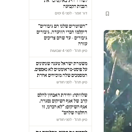
לשורד ה-7 באוקטובר את
הנכות הקבועה
דור זומר · לפני 6 ימים
"השוטרים שלנו הם גיבורים"
דיקלמו חברי הוועדה. גיבורים
גיבורים – עד שהם צריכים
עזרה
סיון תהל · לפני 4 שבועות
משטרת ישראל טענה שנתונים
על פוסט-טראומטים לא נאספים.
המסמכים שלה מוכיחים אחרת
סיון תהל · לפני חודש
שלוותה: יחידת האבחון להלם
קרב של אגף השיקום נסגרה.
אגף השיקום: "לא הכרנו, זו
החלטה שלהם"
סיון תהל · לפני חודש