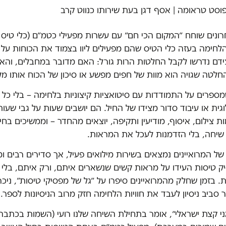
פוסט טראומה | אסף דגן בעת שירותו כנווט קרב
ונים שוחח ״המקום הכי חם״ עם עשרות מפעילי כטמ״ם (כלי טיס 
הלחימה בעזה כלי הטיס שהם מפעילים ליוו בצמוד את הכוחות על
ידם נדרשו לקבל החלטות הרות גורל: האם מדובר במחבלים, והא
חלטה שגויה הוא מוות של חפים מפשע או סיכון של הכוח אותו מלו
מספרים על התמודדות עם סיטואציות קיצוניות בלחימה – בלי כל 
גית או עיבוד סדור מצידו של החיל. הם יושבים שעות על גבי שעות
 צילום, איסוף, מודיעין ותקיפה, יוצאים מהחדר – וממשיכים בחיי
י שיחה, בלי הזדמנות לעכל את המראות.
ל המרואיינים נמצאים בשירות מילואים פעיל, אך סדירים רבים ומ
ק טיסות העידו על מראות קשים שנשארים איתם, ורק איתם, בלי
 בזמן שחלק מהמרואיינים סיפרו על ״גל של מפסיקי טיסות״, ניכר
סביב ניסיון לעבד את חוויות הלחימה חזק מרוב הניסיונות לספר
י קצת ישראלי״, אומר בתחילת השיחה שלנו רועי (השמות בכתבה 