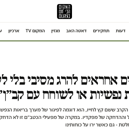
דעות
תחקירים
דאטה האב
מגזין
המקום TV
ארכיון
ע
 אחראים להרג מסיבי בלי לע
 נפשיות או לשוחח עם קב״ן״
 הקרב ששם קץ לחייו, הוא דוגמה לפיגור של מערך בריאות הנפש ב
ל וההדחקה של מפקדיו. במקרה של מפעילי הכטב״ם זו לא הדחק
ת - גם כאשר ירו על כוחותינו