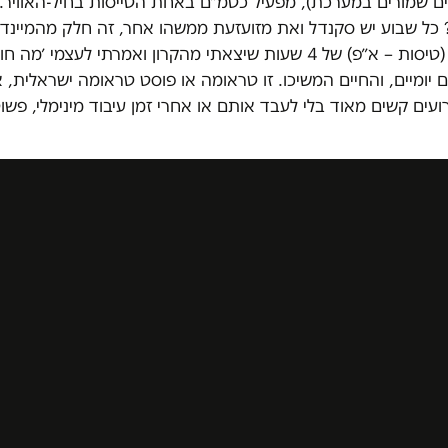
 שמורים במערכת), מפעיל כטמ״ם באחת הטייסות בחיל-האוויר. 
? כל שבוע יש סקנדל ואת מזועזעת ממשהו אחר, זה חלק מהמיינד
היו לי פיריטים (טיסות – א״פ) של 4 שעות שיצאתי מהקרון ואמרתי לעצמי ׳
ום יומיים, והחיים המשיכו. זו טראומה או פוסט טראומה ישראלית, א
עים קשים מאוד בלי לעבד אותם או אחרי זמן עיבוד מינימלי, פשוט