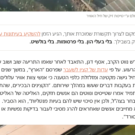
לם ע״י טייסת זיק של חיל האוויר
במקום לצרוך תקשורת שמוכרת אותך, הגיע הזמן
להשקיע בעיתונות ע
 בשבילך.
בלי בעלי הון. בלי פרסומות. בלי בולשיט.
דש נווט הקרב, אסף דגן, התאבד לאחר שאמו התריעה שוב ושוב ע
רעוע. על פי
עדות של קצין לשעבר
שפרסם ״הארץ״, במשך שנים ר
יל גישה מקטינה ומזלזלת כלפי הטענה כי אנשי צוות אוויר עלולים
ת בעקבות דברים שעשו במהלך שירותם. ״הקצינים הבכירים, שהתא
מיד אמרו שטייסים ונווטים הם אנשים חזקים, האליטה של האליט
חר בצה"ל, ולכן אין סיכוי שיש להם בעיות מנטליות״, הוא הסביר.
 מחייבים אנשים שאחראים להרג מסיבי לעבור בדיקות נפשיות או
ורד״.