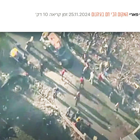
 פארי
·
המקום הכי חם בגיהנום
·
25.11.2024
·
זמן קריאה 10 דק׳