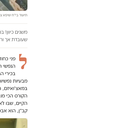
תיעוד בי״ח שיפא צו
משנים כיוון! 
שעובדת אך ורק
ל
פני כחו
הנפשי ה
בכירי הח
מבעיות נפשיו
במאצ'ואיזם, ת
הקורס הכי מוב
הקיים, שבו לא
קב״ן, הוא אבס