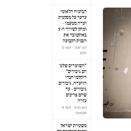
הביטוח הלאומי
ערער על מסקנות
ועדה מטעמו –
ומחק לשורד ה-7
באוקטובר את
הנכות הקבועה
דור זומר · לפני 5
ימים
"השוטרים שלנו
הם גיבורים"
דיקלמו חברי
הוועדה. גיבורים
גיבורים – עד
שהם צריכים
עזרה
סיון תהל · לפני 4
שבועות
משטרת ישראל