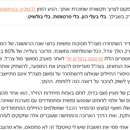
במקום לצרוך תקשורת שמוכרת אותך, הגיע הזמן
להשקיע בעיתונות
ק בשבילך.
בלי בעלי הון. בלי פרסומות. בלי בולשיט.
יילי סדיר השתחררו מצה"ל מסיבות נפשיות בחצי שנה הראשונה של ה
שעל הערכות 
פרסמנו בחודש יולי
לאחר מאבק ממושך מול צה״ל, שס
ת הנתונים. בצה"ל מעדיפים להצניע את התופעה, להשתיק אותה 
סיפורי החיילים שנאלצו להשתחרר על נפשם מצה"ל אינם מתיישבי
לשווק לציבור על דאגה כנה ללוחמיו. ההפך.
של מעיין (שם בדוי), לוחם באחת מיחידות החי"ר, הוא אחד מהם.
ים של אלפי לוחמים שנפגעו נפשית ומתמודדים עם מערכת שאינה 
שלו חושף קמצוץ מהמחיר הכבד שמשלמים החיילים המתמודדים
תקת, ואת הדרך הארוכה והמתישה שעוברים אלה שזקוקים לעזרה
 אותי ממי את חושבת שיש לי סיוטים? זה לא מחמאס, אלא מהצב