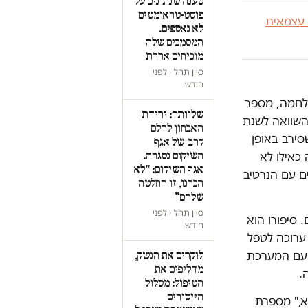
טענה שנתונים על
פוסט-טראומטים
 עצמאית
לא נאספים.
המסמכים שלה
מוכיחים אחרת
סיון תהל · לפני
חודש
מלחמה, מספר
שלוותה: יחידת
רק הולך וגדל, ככל שהמלחמה נמשכת. מדובר בעלייה של 60% בהשוואה לשנת
האבחון להלם
ירב באופן
קרב של אגף
השיקום נסגרה.
כאילו לא
אגף השיקום: "לא
ם עם הנרטיב
הכרנו, זו החלטה
שלהם"
סיון תהל · לפני
 סיפורו הוא
חודש
ערוכה לטפל
 עם המערכת
לוקחים את הנשק,
מדליפים את
.
הטיפול: מסלול
הייסורים
א," מספרת