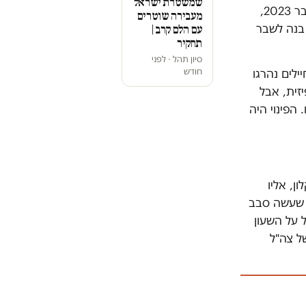
שמשטרת ישראל
מעיין בשיחה עם "המקום הכי חם". בנה נלחם בעזה במסירות אין קץ מאז אוקטובר 2023,
מעבירה שוטרים
 בנה לשבר
עם הלם קרב |
תחקיר
סיון תהל · לפני
חודש
לים נהרגו
זית, אבל
 הפינוי היה
ן, אליו
ן שעשה סבב
 על השעון
ל צה"ל