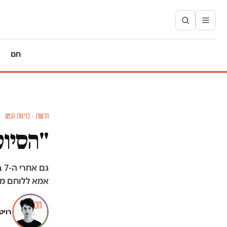
חם
חדשות · בריאות הנפש
"הסיו
גם
אמא ללוחם מת
רויט