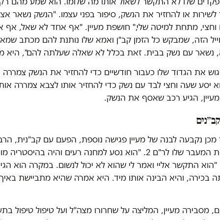
דים שלו לא התקשר לשאול אותו מה שלומו. הוא שמע מהם רק
שירות או להחזיר את הנשק, סיפור בפני עצמו. "הנשק נשאר אצל
 וחצי, מתחת למיטה שלי," חושפת מעיין. "אף אחד לא שאל, אף 
ייל הזה, שמבקש כל הזמן קב"ן ואמא שלו נותנת להם מכתב שמאב
 נשאר עם נשק בבית. זאת בכלל לא שאלה שעלתה להם", היא 
ש את הגדוד שלו כעבור חודשיים כדי להחזיר את הנשק צמררה א
יסע שעה וחצי לבד עם נשק כדי להחזיר אותו לצבא צמררה אותה
עיין, הגיע רכב שאסף את הנשק.
מכן נקבעה לבנה של מעיין פגישה נוספת, הפעם עם קב"נית, הרב
כדי להסדיר את המעבר שלו לר"ם 2. "הוא נסע למחנה רעים והיה בהיסטרי
"הוא התקשר אליי ואמר לי שהוא לא יכול לנשום. במקרה הוא הגי
ה בכירה, והיא הבינה אותו מיד. היא אמרה שהיא מתביישת באיך
, מסבירה מעיין, המליצה על שחרורו מצה"ל ועל טיפול טיפול בתע