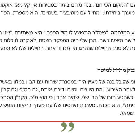
וערך ביחידתו. "מחייל עם מוטיבציה בשמיים", היא מספרת, הפך
המלחמה. "פצמ"ר התפוצץ לו מול הפנים," היא משחזרת. "שני חיי
ושה נפצעו קשה. הבן שלי היה המפקד בשטח. לא קרה לו כלום פי
 לא טוב. החיילים שנהרגו היו מגדוד אחר. החיילים שלו לא נפגעו.
נשק מתחת למיטה
י שקיבל בנה של מעיין היה במסגרת שיחות עם קב"ן במלון באשקלו
אחר האירוע. "הם היו שם יומיים ודיברו איתם, גם המ"פ וגם קב"
כשהגיע תורו של הבן שלי, שהיה אחרון כי הוא מ"כ, הקב"ן הסתכל
יתה״, היא נזכרת. מערכת היחסים שלו עם מערך בריאות הנפש ש
 שמאל.