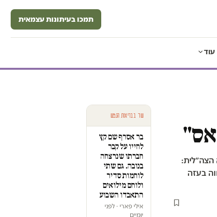
תמכו בעיתונות עצמאית
עוד
עוד בבריאות הנפש
אס"
בר אסרף שם קץ
לחייו על קבר
חברתו שנרצחה
ה הצה״לית:
בנובה. גם שתי
וה בעזה
לוחמות סדיר
ולוחם מילואים
התאבדו השבוע
אילי פארי · לפני
יומיים