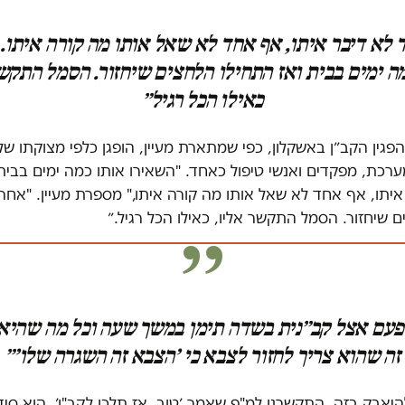
לא דיבר איתו, אף אחד לא שאל אותו מה קורה איתו.
ה ימים בבית ואז התחילו הלחצים שיחזור. הסמל התקשר
כאילו הכל רגיל״
הפגין הקב״ן באשקלון, כפי שמתארת מעיין, הופגן כלפי מצוקתו ש
רכת, מפקדים ואנשי טיפול כאחד. "השאירו אותו כמה ימים בבית
יתו, אף אחד לא שאל אותו מה קורה איתו," מספרת מעיין. "אחרי
 שיחזור. הסמל התקשר אליו, כאילו הכל רגיל.״
פעם אצל קב״נית בשדה תימן במשך שעה וכל מה שהיא
זה שהוא צריך לחזור לצבא כי ׳הצבא זה השגרה שלו׳״
היאבק בזה, התקשרנו למ"פ שאמר ׳טוב, אז תלכו לקב"ן׳, הוא סי