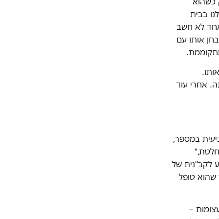
 כשהוא
נו בבית
אחד לא חשב
חן אותו עם
מתקוממת.
ותו.
. אחרי עוד
יעית במספר,
ה מוחלטת,"
ע לקב"נית של
 שהוא טופל
צומות –