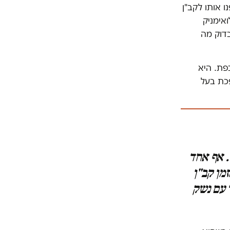
 אותו לקב"ן
אימניק
דוק מה
פת. היא
פכת בעל
. אף אחד
מן קב"ן
 עם נשק