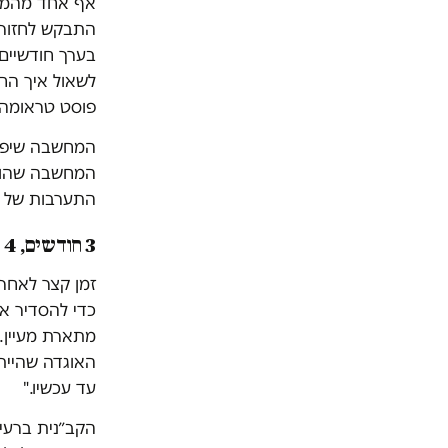
אף אחד מהמפק
התבקש לחזור ל
בערך חודשיים
לשאול איך הח
פוסט טראומה,
המחשבה שיפגו
המחשבה שהוא 
התערבות של מ
3 חודשים, 4 קב״נים
זמן קצר לאחר 
מתארת מעיין. 
האוגדה שהיית
עד עכשיו."
הקב״נית ברעים