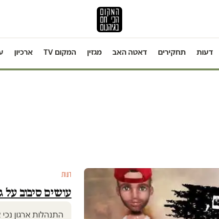
דעות
תחקירים
דאטה האב
מגזין
המקום TV
ארכיון
ע
דעות
עושים סיבוב על גב
התנהלות ארגון נכי 