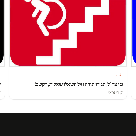
דעות
ד
נכי צה"ל, תגידו תודה ואל תשאלו שאלות, הקשב!
ל
קובי זכאי
ק