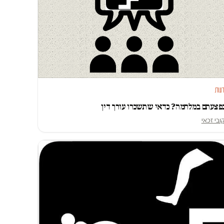
עות
פצעתם במלחמה? כדאי שתשכרו עורך דין
ובי זכאי