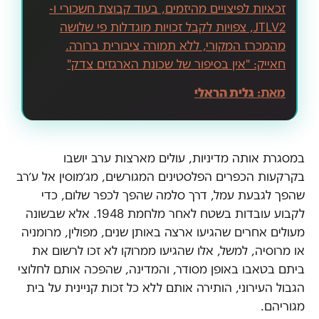
זכאיות לפיצויים מהיזמים, בעוד קבוצת חשכורי ו-
JTLV2, צפויות לקבל זכויות מוגדלות פי שלושה
מהמכרז המקורי, ללא תמורה ציבורית ברורה.
חאייק: "אין בסיפור של שכונת הארגזים צדק"
מאת:
גלית הראלי
במסגרת אותה מדיניות, עולים מארצות ערב יושבו
בקרקעות הכפרים הפלסטינים המגורשים, מג׳מוסין אל ע׳רב
שהפך לגבעת עמל, דרך סלמה שהפך לכפר שלום, כדי
לקבוע עובדות בשטח לאחר מלחמת 1948. אלא שבשונה
מעולים אחרים שהגיעו ארצה באותן שנים, מפולין, מרומניה
או מרוסיה, למשל, אלו שהגיעו ממרוקו לא זכו לרשום את
ביתם בטאבו באופן מסודר, והמדינה, שהפכה אותם לחלוצי
הגבול העירוני, הותירה אותם ללא כל זכות קניינית על בית
מגוריהם.