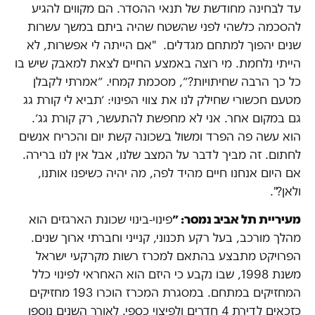
עד לבחינה מחודשת של תנאי ההסדר. הם מקווים להגיע
להסכמה כלשהי לפני שהשטח שהיה ביתם במשך עשרות
שנים יהפוך למתחם מגדלים. "אם הייתה לי אפשרות, לא
הייתי נלחמת. מי רוצה באמצע החיים לצאת למאבק שיש בו
כל כך הרבה שחיתויות?״, מסכמת קמחי. ״אמרתי לקבלן
מטעם חכשורי שחילק לנו את צווי הפינוי: ׳תביא לי קורת גג
גם במקום אחר. אני לא מחפשת להתעשר, רק קורת גג׳.
הוא עשה פה הפרד ומשול בשכונה קשת יום והכריח אנשים
לחתום. זה מביך לדבר על המצב שלנו, אבל אין לנו ברירה.
אם היום אנחנו חיים מהיד לפה, מה יהיה כשיפנו אותנו,
ולאן?".
מעיריית תל אביב נמסר: ״
פינוי‑בינוי שכונת הארגזים הוא
מהלך מורכב, בעל רקע תכנוני, קנייני וחברתי ארוך שנים.
הפרויקט מתבצע בהתאם למכרז רשות מקרקעי ישראל
משנת 1998, שבו נקבע כי היזם הוא האחראי לפינוי כלל
המחזיקים במתחם. במסגרת המכרז הוכרו 193 מחזיקים
כזכאים לדירת 4 חדרים ולפיצוי כספי. לאורך השנים נוספו