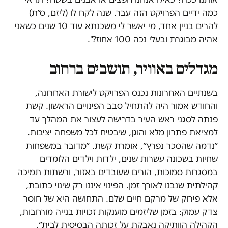
כמה ידיים הפרויקט הזה עבר. שנה לקח לו (ליזם, ס״ת)
להרים בניין אחד, מי יאשר לי משכנתא עוד 10 שנים כשאני
אהיה מבוגרת ובעלי נכה 100 אחוז?".
מגדלים באוויר, תושבים ברחוב
בשנתיים האחרונות נכנס הפרויקט לישורת האחרונה,
והחודש אמור היה להתחיל סבב הפינויים הראשון. קשת
פנתה לסגני ראש העיר בדרישה לעצור את המהלך עד
למציאת פתרון מלא והוגן, שיבטיח לכל משפחה יציבות.
״נדמה שהסכר נפרץ״, אומרת קשת. ״מדובר במשפחות
שחיות בשכונה עשרות שנים, ילדות וילדים הלומדים
במסגרות סמוכות, הורים שעובדים באזור, ורשתות תמיכה
קהילתית שנבנו לאורך זמן. הפינוי איננו רק שינוי כתובת,
אלא פירוק של מרקם חיים שלם. התחושה היא של חוסר
צדק עמוק: בזמן שליזמים מוענקות זכויות בנייה מורחבות,
הקהילה הוותיקה נאבקת על זכותה הבסיסית לבית״.