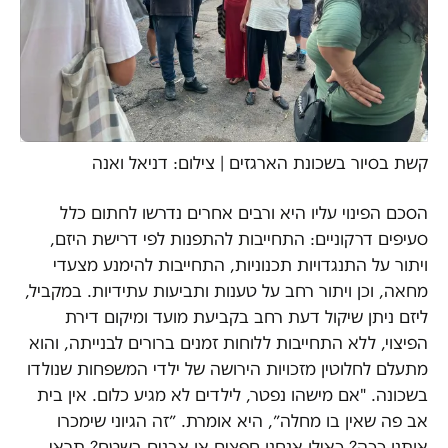
קשת בסיור בשכונת הארגזים | צילום: דניאל ואנה
הסכם הפינוי עליו היא ורבים אחרים נדרשו לחתום כלל
סעיפים דרקוניים: התחייבות להתפנות לפי דרישת היזם,
ויתור על התנגדויות תכנוניות, התחייבות להימנע מצעדי
מחאה, וכן ויתור רחב על טענות ותביעות עתידיות. במקביל,
ליזם ניתן שיקול דעת רחב בקביעת מועד ומיקום דירת
הפיצוי, ללא התחייבות ללוחות זמנים ברורים לבנייתה, והוא
מתעלם לחלוטין מזכויות הירושה של ילדי המשפחות שנולדו
בשכונה. "אם מישהו נפטר, לילדים לא מגיע כלום. אין בית
אב פה שאין בו מחלה״, היא אומרת. ״זה הגיוני שימכרו
אותנו ככה? כאילו אנחנו חפצים או אבנים בשטח? תראי