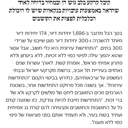
קיבל קרקע בלב גוש דן ובמחיר בדיחה לאחר
שהראה באמצעות ערבויות בנקאיות שיש לו היכולת
הכלכלית לפצות את התושבים
בסך הכל מדובר ב-1,696 יחידות דיור, 174 יחידות דיור
מיוחד להשכרה ו-300 יחידות דיור מוגן שייבנו על שרידי
300 בתים. "התחדשות עירונית היא כלי חשוב, אבל אסור
שהוא יהפוך עילה לפינוי כפוי ללא זכויות, ללא ביטחון וללא
פתרון אמיתי מראש", אומרת קשת. לאורך עשרות שנים
נאחזים בעיריית תל אביב, ברשות מקרקעי ישראל ובבתי
המשפט על ערכאותיהם, כתירוץ בביטוי הקסם ״התחדשות
עירונית״. אך בשונה מכל פרויקט התחדשות אחר, בשכונת
הארגזים זוכים התושבים ליחס של פולשים לקרקע ולא של
ברי זכות. ״התחדשות חייבת להיות צודקת, כזו שמגנה קודם
כל על התושבות והתושבים ומבטיחה להם קורת גג אמיתית
ועתיד בטוח בעיר, ולא תעמיד אותם בפני מציאות של פינוי
כפוי ללא מענה".