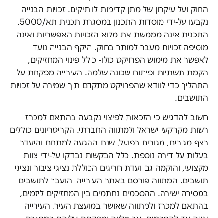
החוק ועל עיקרון של מתן קדימות לוותיקים. זכויות הבנייה
נקבעו על‑ידי מוסדות התכנון במסגרת תכנית תא/5000.
התכנית אינה מממשת את מלוא הזכויות האפשריות ואינה
מוסיפה זכויות מעבר למותר בחוק. היקף הבנייה נועד
לאפשר את מימוש הפרויקט כולו- כולל פינוי המחזיקים,
הקמת תשתיות ופיתוח שכונה שלמה. העירייה מפקחת על
התהליך כדי לוודא שהפרויקט מתקדם תוך שמירה על זכויות
התושבים.
חשוב להדגיש כי הזכאות לפיצוי נקבעה בהתאם למכרז
רשות מקרקעי ישראל ולמתווה החברתי. הקריטריונים כוללים
רצף מגורים, מגורים בפועל, שנת ההגעה למתחם והיעדר
בעלות על דירה נוספת. כלל הבקשות נבדקו על‑ידי צוות
מקצועי, והוקמה גם ועדת חריגים הכוללת נציגי ציבור ונציגי
תושבים. המתווה פורסם באתר העירייה והועבר לתושבים
במסירה ישירה. ההסכמים נחתמים בין המחזיקים ליזמים,
בהתאם למכרז ולמתווה שאושר במועצת העיר. העירייה