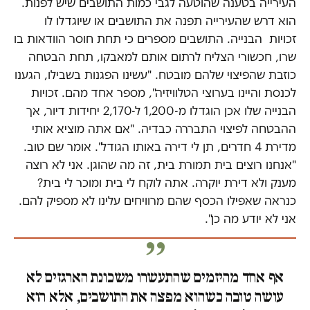
העירייה בטענה שהוטעה לגבי כמות התושבים שיש לפנות.
הוא דרש שהעירייה תפנה את התושבים או שיוגדלו לו
זכויות הבנייה. התושבים מספרים כי תחת חוסר הוודאות בו
שרו, חכשורי הצליח לרתום אותם למאבקו, תחת הבטחה
כוזבת שהפיצוי שלהם מובטח. "עשינו הפגנות בשבילו, הגענו
לכנסת והיינו בערוצי הטלוויזיה", מספר אחד מהם. זכויות
הבנייה שלו אכן הוגדלו מ-1,200 ל-2,170 יחידות דיור, אך
ההבטחה לפיצוי התבררה כבדיה. "אם אתה מוציא אותי
מדירת 4 חדרים, תן לי דירה באותו הגודל". אומר שם טוב.
"אנחנו רוצים בית תמורת בית, זה מה שהוגן. אני לא רוצה
מענק ולא דירת יוקרה. אתה לוקח לי בית ומוכר לי בית?
כנראה שאפילו הכסף שהם מרוויחים עלינו לא מספיק להם.
אני לא יודע מה כן".
אף אחד מהיזמים שהתעשרו משכונת הארגזים לא
עושה טובה כשהוא מפצה את התושבים, אלא הוא