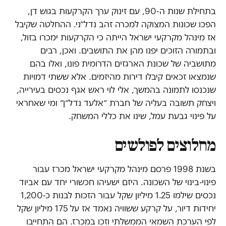
בתחילת שנות ה-90, עם זינוק ערך הקרקעות בגוש דן,
הפכו שכונות המצוקה למכרה זהב נדל״ני. ההחלטה שקיבל
אז מינהל מקרקעי ישראל הייתה כי הקרקעות ימכרו בזול,
ובתמורה הזוכים יפנו מהן את התושבים. ואכן, רבים
מתושביה של שכונת הארגזים הדרומית פונו, ואלו בהם
שנמצאו זכאים קיבלו דירות מהיזמים. אלא ששתי דמויות
שנכנסו לתמונה בהמשך, אלי לוי ראש אגף נכסים בעירייה,
ויצחק תשובה בעליה של חברת ״אלעד נדל״ן״ ומי שאחראי
על פינוי גבעת עמל, שינו את כללי המשחק.
מחלוצים לפולשים
בשנת 1998 פרסם מינהל מקרקעי ישראל מכרז עבור
פינוי-בינוי של השכונה. היזם ישעיהו חכשורי יחד עם אביוד
נכסים שילמו 1.25 מיליון שקל עבור הזכות לבנות כ-1,200
יחידות דיור, על קרקע ששוויה נאמד אז על 175 מיליון שקל
לפי הערכת השמאי הממשלתי וזכו במכרז. הם התחייבו