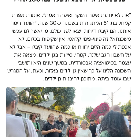
"את לא יודעת איפה השקר ואיפה האמת״, אומרת אפרת
קמחי, בת 51 המתגוררת בשכונה כ-30 שנה. ״הוועד רימה
אותנו. הם קיבלו דירות ויצאו לפני כולם. מי יאשר לנו עכשיו
משכנתא? זה פינוי-פינוי קלאסי, אין שקיפות בכלום. לא
אכפת לי כמה היזם ירוויח או כמה שהוועד קיבלו – אבל לא
על חשבון הגב שלנו". קמחי, סייעת בגן ילדים, מצאה את
עצמה בסיטואציה אבסורדית. במשך שנים היא ותושבי
השכונה הלינו על כך שאין גן ילדים באזור, וכעת, על המגרש
שבו עומד ביתה, מתוכנן להיבנות גן ילדים.