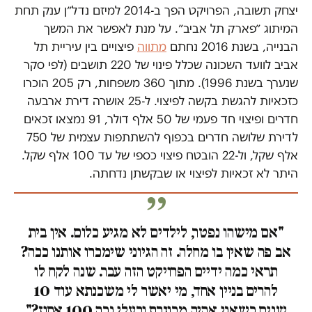
יצחק תשובה, הפרויקט הפך ב-2014 למיזם נדל״ן ענק תחת
המיתוג ״פארק תל אביב״. על מנת לאפשר את המשך
הבנייה, בשנת 2016 נחתם
מתווה
פיצויים בין עיריית תל
אביב לוועד השכונה שכלל פינוי של 220 תושבים (לפי סקר
שנערך בשנת 1996). מתוך 360 משפחות, רק 205 הוכרו
כזכאיות להגשת בקשה לפיצוי. ל-25 אושרה דירת ארבעה
חדרים ופיצוי חד פעמי של 50 אלף דולר, 91 נמצאו זכאים
לדירת שלושה חדרים בכפוף להשתתפות עצמית של 750
אלף שקל, ול-22 הובטח פיצוי כספי של עד 100 אלף שקל.
היתר לא זכאיות לפיצוי או שבקשתן נדחתה.
"אם מישהו נפטר, לילדים לא מגיע כלום. אין בית
אב פה שאין בו מחלה. זה הגיוני שימכרו אותנו ככה?
תראי כמה ידיים הפרויקט הזה עבר. שנה לקח לו
להרים בניין אחד, מי יאשר לי משכנתא עוד 10
שנים כשאני אהיה מבוגרת ובעלי נכה 100 אחוז?"