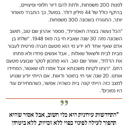
לפנות 200 משפחות, ולתת להם דיור חלופי ופיצויים,
בהיקף כולל של 44 מיליון דולר. בפועל, כך התברר מאוחר
יותר, התגוררו בשכונה 300 משפחות.
"הכל נעשה בצורה חאפרית״, מספר אהרון שם טוב, תושב
השכונה מזה 30 שנה שאביו חי בה מאז 1948. ״שלחו בן
אדם שאף אחד לא ידע מי הוא מטעם חברה פרטית לעבור
מבית לבית ולשאול שאלות , אבל אנשים פחדו ולא פתחו
את הדלת״, אומר שם טוב. הוא מתכוון לסקר שבוצע מטעם
היזם. ״רצינו לקחת משכנתא אבל אמרו לנו שאסור, הפחידו
אותנו. 20 שנה אני חי בחוסר ודאות. אם הייתי יודע שנגיע
למצב כזה הייתי קונה בית כשהיה אפשר, כשהמחירים עוד
היו נמוכים".
"התחדשות עירונית היא כלי חשוב, אבל אסור שהיא
תהפוך לעילה לפינוי כפוי ללא זכויות, ללא ביטחון