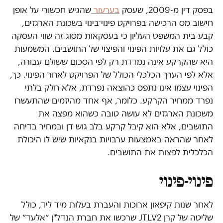
בפסק דין מ-2009, שעסק
בערעור
שהגיש חכשורי על אופן
חישוב מס הרכישה בפרויקט פינוי־בינוי בשכונת הארגזים,
קבע בית המשפט העליון כי בעסקאות מסוג זה שווי העסקה
כולל גם את עלויות הפינוי והפיצוי של התושבים. המשמעות
היא שהקרקע אינה נמדדת רק לפי הסכום ששולם עבורה,
אלא לפי הערך הכלכלי הכולל של הפרויקט לאחר הפינוי. כך,
הפינוי עצמו אינו נתפס כהוצאה נפרדת, אלא חלק בלתי
נפרד ממחיר הקרקע. כלומר, אף אחד מהיזמים שהתעשרו
משכונת הארגזים לא עושה טובה כשהוא מפצה את
התושבים, אלא הוא קיבל קרקע בלב גוש דן ובמחיר בדיחה
לאחר שהראה באמצעות ערבויות בנקאיות שיש לו היכולת
הכלכלית לפצות את התושבים.
פינוי-פינוי
לאחר שנות קיפאון ארוכות והעברת בעלות מיד ליד, כולל
שליטה של קרן JTLV2 שרכשו את חברת הנדל"ן ״אלעד״ של