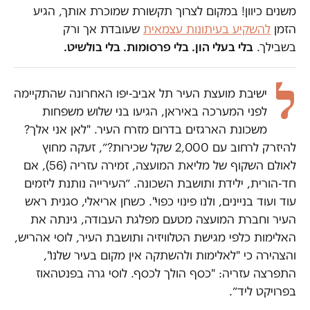
משנים כיוון! במקום לצרוך תקשורת שמוכרת אותך, הגיע
הזמן
להשקיע בעיתונות עצמאית
שעובדת אך ורק
בשבילך.
בלי בעלי הון. בלי פרסומות. בלי בולשיט.
ל
ישיבת מועצת העיר תל אביב-יפו האחרונה שהתקיימה
לפני המערכה באיראן, הגיעו בני שלוש משפחות
משכונת הארגזים בדרום מזרח העיר. "לאן אני אלך?
להיזרק לרחוב עם 2,000 שקל שכירות?״, זעקה מחוץ
לאולם השקוף של מליאת המועצה, זמירה עזריה (56), אם
חד-הורית, ילידת ותושבת השכונה. ״העירייה נותנת ליזמים
עוד ועוד בניינים, ולנו פינוי כפוי". כשחן אריאלי, סגנית ראש
העיר וחברת המועצה מטעם מפלגת העבודה, גינתה את
האלימות כלפי מגישת הטלוויזיה ותושבת העיר, לוסי אהריש,
והצהירה כי "לאלימות ולהשתקה אין מקום בעיר שלנו",
התפרצה עזריה: "כסף הולך לכסף. לוסי גרה בפנטהאוז
בפרויקט ליד״.