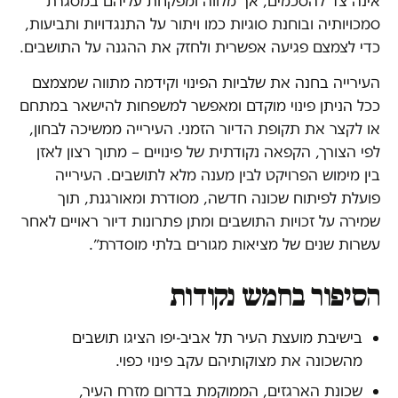
אינה צד להסכמים, אך מלווה ומפקחת עליהם במסגרת
סמכויותיה ובוחנת סוגיות כמו ויתור על התנגדויות ותביעות,
כדי לצמצם פגיעה אפשרית ולחזק את ההגנה על התושבים.
העירייה בחנה את שלביות הפינוי וקידמה מתווה שמצמצם
ככל הניתן פינוי מוקדם ומאפשר למשפחות להישאר במתחם
או לקצר את תקופת הדיור הזמני. העירייה ממשיכה לבחון,
לפי הצורך, הקפאה נקודתית של פינויים – מתוך רצון לאזן
בין מימוש הפרויקט לבין מענה מלא לתושבים. העירייה
פועלת לפיתוח שכונה חדשה, מסודרת ומאורגנת, תוך
שמירה על זכויות התושבים ומתן פתרונות דיור ראויים לאחר
עשרות שנים של מציאות מגורים בלתי מוסדרת״.
הסיפור בחמש נקודות
בישיבת מועצת העיר תל אביב-יפו הציגו תושבים
מהשכונה את מצוקותיהם עקב פינוי כפוי.
שכונת הארגזים, הממוקמת בדרום מזרח העיר,