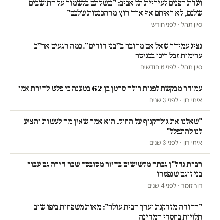
ועדת הפנים לעיריית תל אביב: "נכשלתם בלשמור על התושבים
שלכם, לא ראיתם אף אחד חוץ מההכנסות שלכם"
סיון תהל · לפני חודש
נציג עמידר שאל אם מדובר ב״בני דודים״. כמה רגעים אח״כ
ערימות זבל חיכו בכניסה
סיון תהל · לפני 6 חודשים
עמידר מבקשת לפנות חולה סרטן בן 62 בטענה כי פלש לדירת אמו
איתי רון · לפני 3 שנים
"שאלנו את גולדקנוף על החוק. הוא אמר שאין מה לעשות והציע
לנו להתפלל"
איתי רון · לפני 3 שנים
חברת נדל"ן גבתה מקשישים בדיור מסובסד שכר דירה גם עבור
בני זוגם שנפטרו
דור זומר · לפני 4 שנים
"הדודה מזדקנת וערך הבית עולה": מאות משפחות ביפו שוב
תלויות בחסדי המדינה