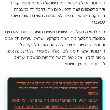
דיור זמני, אבל בישראל כמו בישראל ה״זמני״ נעשה קבוע
וקרוב לשמונים שנה חלפו. כיום ניתן להכתירה כמעברה
הוותיקה בישראל, גם אם לא הוגדרה מעולם באופן רשמי
כמעברה.
כבר למעלה משלושה עשורים מצויים תושבי שכונת הארגזים
במאבק מתמשך מול רשות מקרקעי ישראל, עיריית תל אביב
והיזמים שרכשו במחירי רצפה את הזכות להקים כל
חורבותיה עשרות מגדלים. אלא שסיפורה של השכונה איננו
סיפור נדל״ני, אלא סיפורה של מדיניות ממשלות ישראל
לדורותיהן, מימין ומשמאל.
החל הפינוי בכוח בשכונת הארגזים: זכויות היזם יגדלו בצורה
ניכרת, מאות משפחות ישארו ללא כל פיצוי – המקום הכי חם
בגיהנום
הבוקר הגיעו דחפורים להרוס את ביתו של יוסי חאיק
בשכונת הארגזים. הוא ומשפחות רבות נוספות אינן