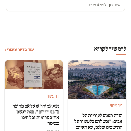
איתי רון · לפני 4 שנים
להמשיך לקרוא
עוד בדיור ציבורי ›
דיור ציבורי
נציג עמידר שאל אם מדובר
דיור ציבורי
ב״בני דודים״. כמה רגעים
ועדת הפנים לעיריית תל
אח״כ ערימות זבל חיכו
אביב: "נכשלתם בלשמור על
בכניסה
התושבים שלכם, לא ראיתם