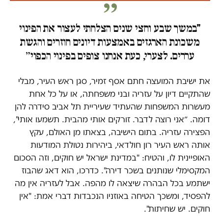
"במשך שבע וחצי שנים הצלחתי לעצור את הפינוי
משכונת הארגזים באמצעות דיונים חוזרים והגשת
עררים. לצערי, כעת אנחנו צופים בפינוי הכפוי״
את ישיבת המועצה חתם אסף זמיר, סגן ראש העיר, מבלי
שהתקיים דיון על עזריה ובני משפחתה, או על כל אחת
מעשרות המשפחות שהעתיד שעיריית תל אביב סידרה להן
דומה. ״אני רוצה לדבר. זורקים אותי מהבית. תשמעו אותי",
הפצירה עזריה. בתום הישיבה, בצאתו מן האולם, עקץ
אותה ראש העיר רון חולדאי, ביהירות נטולת המודעות
האופיינית לו, והטיח: "במדינת ישראל יש חוקים, וזה הסכום
המקסימלי שנותנים בשכר דירה". כדרכו, הוא דאג שהבוז
ישתמע בכל הבהרה שיצאה לו מהפה. אבל לעזריה אין מה
להפסיד, ומשכך הטיחה באוזניו הנכבדות דברי אמת: "אין
חוקים. יש שחיתות".