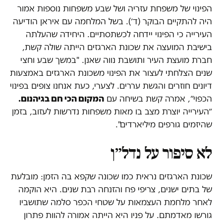
הפינוי של משפחת עזריה ושל שבע משפחות נוספות אמור
היה להתקיים הבוקר (ד׳). בשל המלחמה עם איראן הודיעה
העירייה כי הפינוי יידחה לכשתסתיים. היחידה שהעלתה
בישיבת המועצה את שכונת הארגזים הייתה שולה קשת,
חברת מועצת העיר ותושבת נווה שאנן. "במשך שבע וחצי
שנים הצלחתי לעצור את הפינוי משכונת הארגזים באמצעות
דיונים חוזרים והגשת עררים. לצערי, כעת אנחנו צופים בפינוי
הכפוי״, אמרה קשת בשיחה עם
המקום הכי חם בגיהנום.
״העירייה יוצרת מצב בו מאות משפחות נדרשות לעזוב, בזמן
שהיזמים גורפים מיליארדים".
לא סיפור על נדל״ן
שכונת הארגזים נראית כמו שכונה שקפא בה הזמן: מובלעת
של בתים ישנים, צריפי פח והזנחה רבת שנים. היא הוקמה
לאחר מלחמת העצמאות על שטחי הכפר סלמה שתושביו
גורשו מאדמתם. על פניו היא הייתה אמורה להוות פתרון