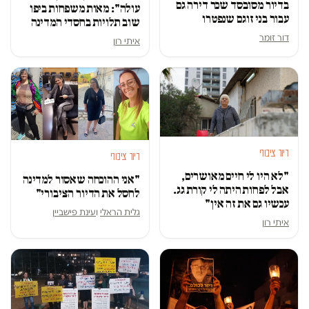
בדיור מסובסד שכר דירה גם
עולה": מאות משפחות ביפו
עבור בני זוגם שנפטרו
שוב תלויות בחסדי המדינה
דור זומר
איתי רון
דיור ציבורי
דיור ציבורי
"לא היו לי חיים מאושרים,
"אני ההוכחה שאסור למדינה
אבל לפחות היתה לי קורת גג.
לחסל את הדיור הציבורי"
עכשיו גם את זה אין"
גלית הראלי
ו
עינת פישביין
איתי רון