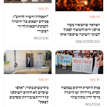
דיור ציבורי
"המסלול הישיר לרחוב":
דיור ציבורי
פעילים יוצאים נגד הוועדה
הצוואה שהשאיר משה
לקביעת הזכאות לדיור
סילמן היא להמשיך לפעול
הציבורי
לשינוי השיטה שרמסה אותו
אביגייל ביטון
כרמן אלמקייס עמוס
דיור ציבורי
דיור ציבורי
פנית לוועדת חריגים בבקשה
מתייבשים בתור: "אלפי
לסיוע בדירה? יש לוועדה
שוכרים לא חוקיים השתלטו
כדקה לדון בתיק שלך
על דירות ציבוריות ומסרבים
לצאת"
אביגייל ביטון