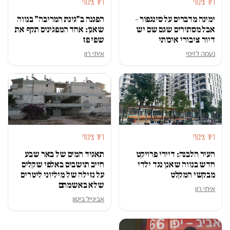
דיור ציבורי
דיור ציבורי
ימינה מדברים על סינגפור –
הפגנה ב"גינת המריבה" בנווה
אבל מסתירים שגם שם יש
שאנן: אחד המפגינים תקף את
דיור ציבורי איכותי
שפי פז
נעמה לזימי
איתי רון
דיור ציבורי
דיור ציבורי
העיר הלבנה: דיירי פרויקט
תאגיד המים של באר שבע
חדש בנווה שאנן נגד ילדי
חייב תושבים באלפי שקלים
מבקשי המקלט
על נזילה של מיליוני ליטרים
שלא באשמתם
איתי רון
אביגייל ביטון