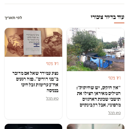
עוד בדיור ציבורי
לפי תאריך
דיור ציבורי
נציג עמידר שאל אם מדובר
דיור ציבורי
ב״בני דודים״. כמה רגעים
אח״כ ערימות זבל חיכו
״אין חוקים, יש שחיתות״:
בכניסה
הטילים מאיראן הצילו את
סיון תהל
תושבי שכונת הארגזים
מהפינוי. אבל רק בינתיים
סיון תהל