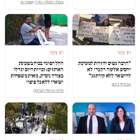
צאלה קוטלר הדרי
ו
שומרים
דיור ציבורי
דיור ציבורי
"הרבה נשים חוזרות למערכת
החל הפינוי בכוח בשכונת
יחסים אלימה רק כדי לא
הארגזים: זכויות היזם יגדלו
להישאר ללא קורת גג"
בצורה ניכרת, מאות משפחות
ישארו ללא כל פיצוי
אביגייל ביטון
גלית הראלי (עדות)