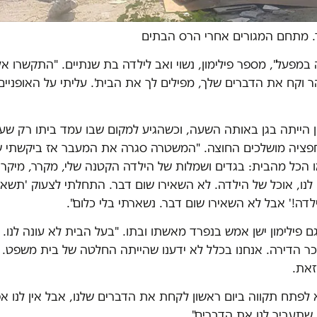
 מתחם המגורים אחרי הרס הבתים
 במפעל", מספר פילימון, נשוי ואב לילדה בת שנתיים. "התקשרו אל
ר וקח את הדברים שלך, מפילים לך את הבית'. עליתי על האופניים
ן הייתה בגן באותה השעה, וכשהגיע למקום שבו עמד ביתו רק שע
פציה מושלכים החוצה. "המשטרה סגרה את המעבר אז ביקשתי שי
ו הכל מהבית: בגדים ושמלות של הילדה הקטנה שלי, מקרר, מיקרו, 
נו, אוכל של הילדה. לא השאירו שום דבר. התחלתי לצעוק 'תשאיר
דה!' אבל לא השאירו שום דבר. נשארתי בלי כלום".
ם פילימון ישן אמש בנפרד מאשתו ובתו. "בעל הבית לא עונה לנו. 
ר הדירה. אנחנו בכלל לא ידענו שהייתה החלטה של בית משפט. א
זאת.
א לפתח תקווה ביום ראשון לקחת את הדברים שלנו, אבל אין לנו אפ
תעביר לנו את הדברים".