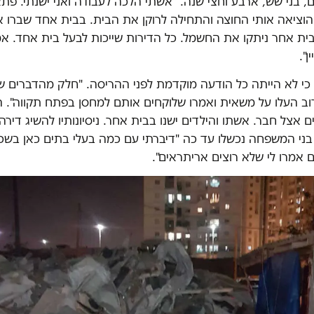
, בני שש, ארבע וחצי שנה. "אשתי הלכה לעבודה ואני ישנתי. פ
וציאה אותי החוצה והתחילה לרוקן את הבית. בבית אחד שברו א
ת אחר ניתקו את החשמל. כל הדירות שייכות לבעל בית אחד. אמר
ן".
כי לא הייתה כל הודעה מוקדמת לפני ההריסה. "חלק מהדברים של
ב העלו על משאית ואמרו שלוקחים אותם למחסן בפתח תקווה". הו
ם אצל חבר. אשתו והילדים ישנו בבית אחר. ניסיונותיו להשיג דיר
 בני המשפחה נכשלו עד כה "דיברתי עם כמה בעלי בתים כאן בשכ
 אמרו לי שלא רוצים אריתראים".