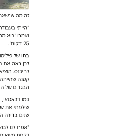
זה מה שנשאר.
"הייתי בעבודה
ואמרו 'בוא מה
25 דקות".
בתו של פילימו
לכן ראה את ח
להיכנס. הוציא
קטנה שהייתה ל
הבגדים של היל
כמו דבאסאי, ג
שילמתי את שכ
שנים בדירה ה
"אמרו לנו לבו
לקחת משאית ש