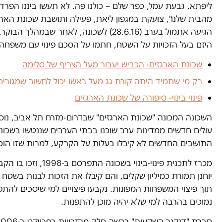
ליפתא, גבעת עמל, כפר שלם – כולנו פה. לא תעשו ביננו הפרד ו
מהבית שלנו", צועקת במגפון ליאת, פעילה ותושבת שכונת הארגז
הגיעה אתמול בערב (28.6.16) לשכונה, לאחר שבמ
היזם בעל הזכויות על השטח, חתמו על הסכם פינוי עם משפחה
שכונת הארגזים: הכביש יעבור מעל הצריף של סלימה
רק מי שתמיד היתה קורת גג מעל ראשו יכול לחשוב שמגורי
פינוי בינוי- סיפורה של שכונת הארגזים
השכונה המכונה "שכונת הארגזים" שבדרום-מזרח תל אביב, נוס
עולים חדשים ממדינות ערב שוכנו בבתי הערבים שננטשו בשכונ
התושבים החדשים לא קיבלו בעלות על הקרקע, למרות שזו הו
מכרז לתכנית פינוי-בינוי בש
תוך פיצוי המשפחות המפונות. נקבעו פיצויים למי שיסכים להתפ
נמוכים בהרבה למי שלא יהיה מוכן להתפנות.