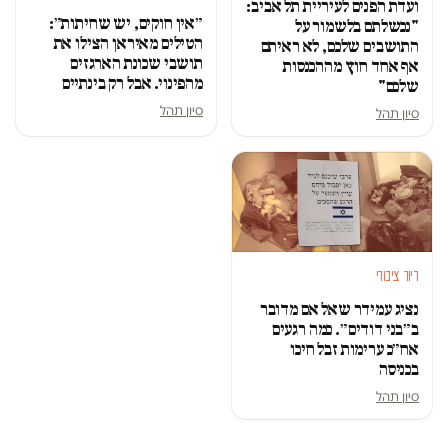
ועדת הפנים לעיריית תל אביב:
״אין חוקים, יש שחיתות״:
"נכשלתם בלשמור על
הטילים מאיראן הצילו את
התושבים שלכם, לא ראיתם
תושבי שכונת הארגזים
אף אחד חוץ מההכנסות
מהפינוי. אבל רק בינתיים
שלכם"
סיון תהל
סיון תהל
דיור ציבורי
נציג עמידר שאל אם מדובר
ב״בני דודים״. כמה רגעים
אח״כ ערימות זבל חיכו
בכניסה
סיון תהל