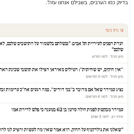
בדיוק כמו הערבים, בשבילם אנחנו עזה".
עוד בדיור ציבורי
ועדת הפנים לעיריית תל אביב: "נכשלתם בלשמור על התושבים שלכם, ל
שלכם"
סיון תהל · לפני חודש
״אין חוקים, יש שחיתות״: הטילים מאיראן הצילו את תושבי שכונת הארגז
סיון תהל · לפני 5 חודשים
נציג עמידר שאל אם מדובר ב״בני דודים״. כמה רגעים אח״כ ערימות זבל 
סיון תהל · לפני 6 חודשים
עמידר מבקשת לפנות חולה סרטן בן 62 בטענה כי פלש לדירת אמו
איתי רון · לפני 3 שנים
"שאלנו את גולדקנוף על החוק. הוא אמר שאין מה לעשות והציע לנו להת