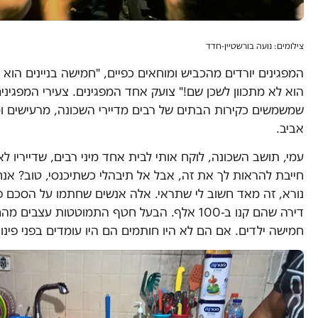
צילומים: נועה בורשטיין-חדד
המפגינים יורדים מהכביש ומוחאים כפיים, "חמישה בניינים הוא 
הוא לא מתכוון לשכן שם!" צועק אחד המפגינים. צעירי המפגינ
שמשמשים כקירות הבתים של רבים מדיירי השכונה, מרעישים ו
אביב.
עמי, תושב השכונה, לוקח אותי לבית אחד מיני רבים, שדייריו לא
חייבת להראות לך את זה, אבל אל תיבהלי כשתיכנסי, טוב? אנחנ
דירה שהם קנו ב-100 אלף. הבעל חטף התמוטטות עצב
חמישה ילדים. אם הם לא היו חותמים הם היו עומדים בפני פינוי מ