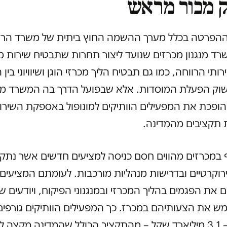
 מכור מראש
הפרטה בכלל מערך ההשמה החוץ ביתית של משרד הרו
ד מנגנון מכרזים שנועד ליצור תחרות שתבטיח שירות מ
ותי הרווחה, כמו גם תבטיח הליך מכרזי הוגן ושיוויוני בין
שוק הפעלת המוסדות. אלא שבפועל הדרך בה המשרד מ
ופכת את המפעילים הוותיקים למונופול באספקת השירות
 תקציבים מהמדינה.
 במכרזים מהווים חסם כניסה למציעים חדשים אשר נתקל
רוקרטיים ובדרישות מנהליות מורכבות. לעומתם המציעים 
ם את הפגמים בהליך המכרזי ובמנגנוני הפיקוח, ויודעים ש
מש את הצעותיהם במכרז. כך המפעילים הוותיקים גורפים
89 אחוז – 3.1 מיליארד שקל – מהתקציב הכולל שהמדינה מקצ