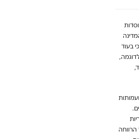
וסדות
מדינה
י בעוד
לדוגמה,
ד,
עמותות
ם.
יות
 הרווחה