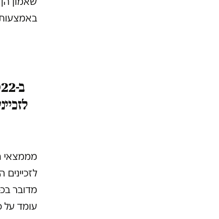
שאמון הן 
באמצעות 
לזכיינ
מממצאי הד
לזכיינים 