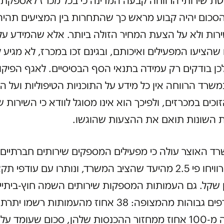
ת שירותי הרווחה קבעה המדינה כי בכל מכרז לאספקת 
סכום יהיה קבוע מראש כך שהתחרות בין המציעים תהיה
רות ולא על הצעת המחיר הזולה ביותר. אלא שהמידע על
שהציעו המפעילים ואיכותם, ובגינם זכו במכרז, לא מגיע 
ן בודקים רק עמידה בתנאי הסף הבסיסיים. לאגף הפיקו
שרד הרווחה אין כל מידע על התוכניות הטיפוליות ועל ה
וכים במכרזים, ולפיכך הוא אינו מסוגל לוודא כי השירות ש
ות השונות תואם את ההצעות שהוגשו.
רד האוצר עולה כי מפעילים המספקים שירותים חברתיים
הרווחה הרוויחו פי 2.5 מהיעד שהציב המשרד, ונותרו עם עודפי 
יליון שקל. גם העמותות המספקות שירותים השמה חוץ-ביתיי
יתרות עודפים גבוהות מהמצופה: 38 אחוז מהעמותות רשמו