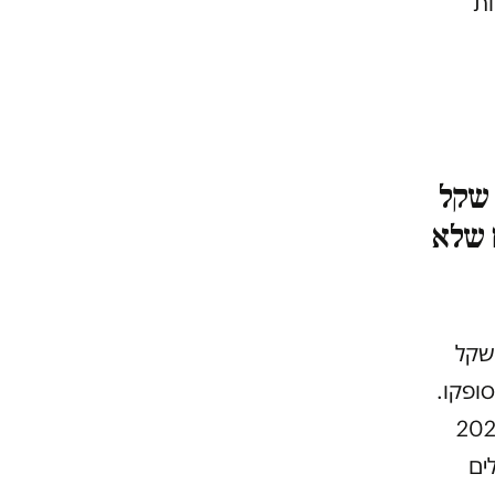
ות
ד שקל
ם שלא
שקל
ופקו.
מתקציב שירותי הרווחה החוץ-ביתיים, שנכון ל-2022
 של 254 המפעילים