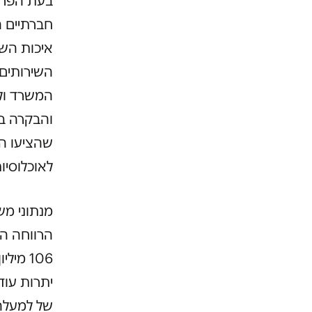
בעת הפרט
חברתיים ה
איכות השי
השירותים 
המשרד ולכ
והבקרה במ
שהציעו הז
לאוכלוסי
מנתוני מש
106 מ