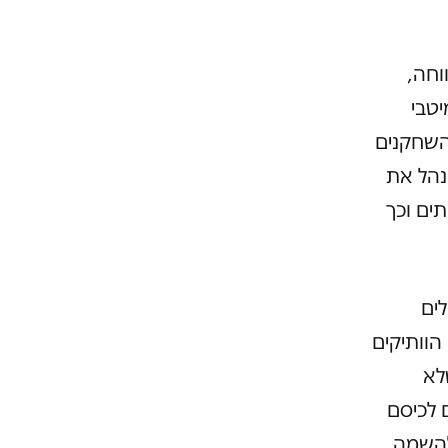
וחה,
יטבי
 השחקנים
נהל את
ים וכך
ים
הוותיקים
לא
 לכיסם
ה להשמה