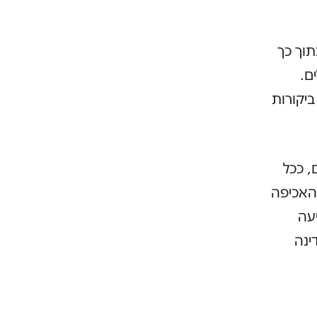
תוך כך
ם.
ש ביקורות
, ככל
האכיפה
עה
ינה