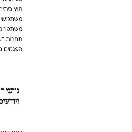
חוץ ביתית
משתמשים ב
משתפרים, 
תחרות ״על
הפגמים בה
נותני ה
ויודעי