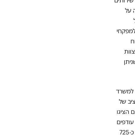
שירותים
 על
למפקחי
ח
צוות
ניתן
 למשרד
תקציב של
ם הציגו
 יתרת עודפים
של למעלה מ-100 אחוז ממחזור ההכנסות שלהן, סכום שעומד על כ-725