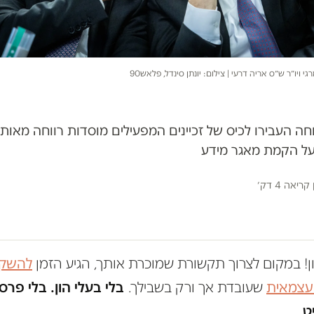
 ויו״ר ש״ס אריה דרעי | צילום: יונתן סינדל, פלאש90
 העבירו לכיס של זכיינים המפעילים מוסדות רווחה מאות מ
על הקמת מאגר מידע
קריאה 4 דק׳
ון! במקום לצרוך תקשורת שמוכרת אותך, הגיע הזמן
להשקי
 עצמאית
שעובדת אך ורק בשבילך.
בלי בעלי הון. בלי פרס
ט.