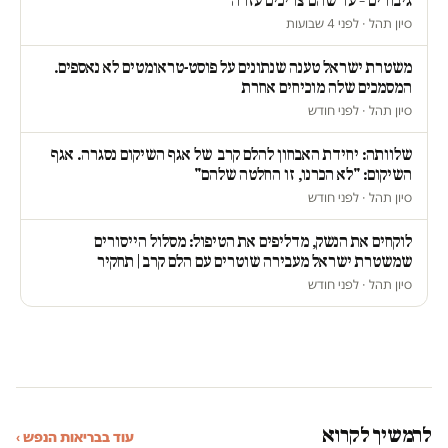
גיבורים – עד שהם צריכים עזרה
סיון תהל · לפני 4 שבועות
משטרת ישראל טענה שנתונים על פוסט-טראומטים לא נאספים.
המסמכים שלה מוכיחים אחרת
סיון תהל · לפני חודש
שלוותה: יחידת האבחון להלם קרב של אגף השיקום נסגרה. אגף
השיקום: "לא הכרנו, זו החלטה שלהם"
סיון תהל · לפני חודש
לוקחים את הנשק, מדליפים את הטיפול: מסלול הייסורים
שמשטרת ישראל מעבירה שוטרים עם הלם קרב | תחקיר
סיון תהל · לפני חודש
להמשיך לקרוא
עוד בבריאות הנפש ›