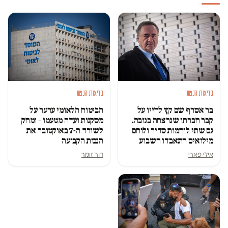
בריאות הנפש
בריאות הנפש
בר אסרף שם קץ לחייו על
הביטוח הלאומי ערער על
קבר חברתו שנרצחה בנובה.
מסקנות ועדה מטעמו – ומחק
גם שתי לוחמות סדיר ולוחם
לשורד ה-7 באוקטובר את
מילואים התאבדו השבוע
הנכות הקבועה
אילי פארי
דור זומר