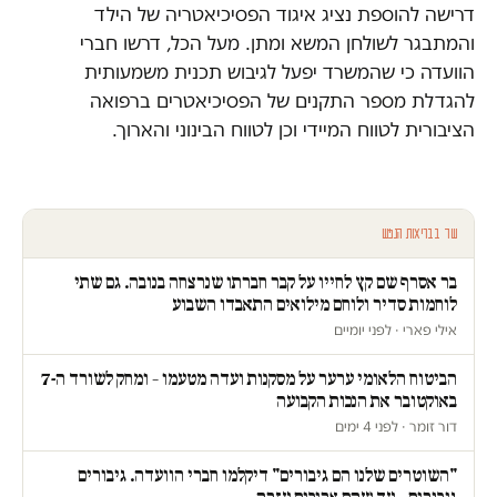
דרישה להוספת נציג איגוד הפסיכיאטריה של הילד
והמתבגר לשולחן המשא ומתן. מעל הכל, דרשו חברי
הוועדה כי שהמשרד יפעל לגיבוש תכנית משמעותית
להגדלת מספר התקנים של הפסיכיאטרים ברפואה
הציבורית לטווח המיידי וכן לטווח הבינוני והארוך.
עוד בבריאות הנפש
בר אסרף שם קץ לחייו על קבר חברתו שנרצחה בנובה. גם שתי
לוחמות סדיר ולוחם מילואים התאבדו השבוע
אילי פארי · לפני יומיים
הביטוח הלאומי ערער על מסקנות ועדה מטעמו – ומחק לשורד ה-7
באוקטובר את הנכות הקבועה
דור זומר · לפני 4 ימים
"השוטרים שלנו הם גיבורים" דיקלמו חברי הוועדה. גיבורים