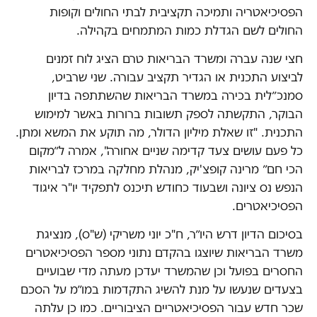
הפסיכיאטריה ותמיכה תקציבית לבתי החולים וקופות
החולים לשם הגדלת כמות המתמחים בקהילה.
חצי שנה עברה ומשרד הבריאות טרם הציג לוח זמנים
לביצוע התכנית או הגדיר תקציב עבורה. שני שרביט,
סמנכ״לית בכירה במשרד הבריאות שהשתתפה בדיון
הבוקר, התקשתה לספק תשובות ברורות באשר למימוש
התכנית. "זו שאלת מיליון הדולר, מה תוקע את המשא ומתן.
כל פעם עושים צעד קדימה שניים אחורה", אמרה ל״מקום
הכי חם״ מרינה קופצ'יק, מנהלת מחלקה במרכז לבריאות
הנפש נס ציונה ושבעוד כחודש תיכנס לתפקיד יו"ר איגוד
הפסיכיאטרים.
בסיכום הדיון דרש היו״ר, ח"כ יוני משריקי (ש"ס), מנציגת
משרד הבריאות שיוצגו בהקדם נתוני מספר הפסיכיאטרים
החסרים בפועל וכן שהמשרד יעדכן מעתה מדי שבועיים
בצעדים שנעשו על מנת להשיג התקדמות במו״מ על הסכם
שכר חדש עבור הפסיכיאטריים הציבוריים. כמו כן עלתה