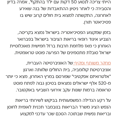
הייתי צריכה לנסוע 50 דקות עם ילד בהתקף", אמרה בדיון
והסבירה כי לאחר ניסיון ההתאבדות של בנה שאירע
לאחרונה, התקשתה למצוא בית חולים קרוב שיש בו
פסיכיאטר תורן.
בזמן שמקצוע הפסיכיאטריה בישראל נמצא בקריסה,
הצביע איגוד רופאי בריאות הציבור בישראל בפברואר
האחרון כי מאז מלחמת חרבות ברזל חמישית מאוכלוסיית
ישראל סובלת מתסמינים של הפרעה פוסט טראומטית.
מחקר משותף ומקיף
של האוניברסיטה העברית,
אוניברסיטת קולומביה, בית החולים שלוותה וארגון
"אלטרואיזם אפקטיבי" שפורסם במרץ האחרון, מצא כי יותר
מ-520 אלף ישראלים נמצאים בסיכון גבוה לפתח פוסט
טראומה ברמות שונות עקב אירועי השביעי באוקטובר.
על רקע הגדילה המשמעותית בביקוש לשירותי בריאות
הנפש הציג משרד הבריאות בנובמבר תכנית לאומית לחוסן
ובריאות נפשית שבתוכה הסכם שכר עדכני למקצוע