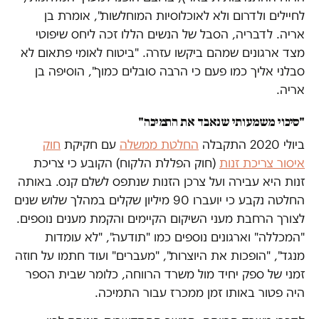
לחיילים ולדרום ולא לאוכלוסיות המוחלשות", אומרת בן
אריה. לדבריה, הסבל של הנשים הללו זכה ליחס שיפוטי
מצד ארגונים שמהם ביקשו עזרה. "ביטוח לאומי פתאום לא
סבלני אליך כמו פעם כי הרבה סובלים כמוך", הוסיפה בן
אריה.
"סיכוי משמעותי שנאבד את התמיכה"
ביולי 2020 התקבלה
החלטת ממשלה
עם חקיקת
חוק
איסור צריכת זנות
(חוק הפללת הלקוח) הקובע כי צריכת
זנות היא עבירה ועל צרכן הזנות שנתפס לשלם קנס. באותה
החלטה נקבע כי יועברו 90 מיליון שקלים במהלך שלוש שנים
לצורך הרחבת מעני השיקום הקיימים והקמת מענים נוספים.
"המכללה" וארגונים נוספים כמו "תודעה", "לא עומדות
מנגד", "הופכות את היוצרות", "מעברים" ועוד חתמו על חוזה
זמני של ספק יחיד מול משרד הרווחה, כלומר שבית הספר
היה פטור באותו זמן ממכרז עבור התמיכה.