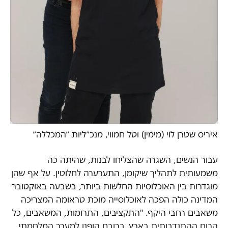
איריס שטרן לוי (מימין) וטל חמווי, מנכ״ליות ״המכללה״
עבור הנשים, השגרה שהצליחו לבנות, שהיתה כה
משמעותית לתהליך שיקומן, התערערה לחלוטין. על אף שהן
מוגדרות בין האוכלוסיות החלשות ביותר, בשבעה באוקטובר
המדינה כולה הפכה לאוכלוסייה מוכת טראומה המצריכה
משאבים רחבי היקף. "התקציבים, התרומות, המשאבים, כל
הרוח ההתנדבותית בארץ, ברובם הופנו למערך המלחמתי,