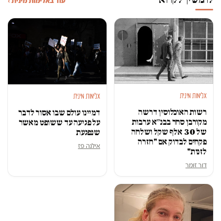
עוד באלימות מינית ›
אלימות מינית
אלימות מינית
רשות האוכלוסין דרשה
דמיינו עולם שבו אסור לדבר
מקורבן סחר בבנ״א ערבות
על פגיעה עד ששופט מאשר
של 30 אלף שקל ושלחה
שנפגעת
פקחים לבדוק אם "חזרה
אילנה פז
לזנות"
דור זומר