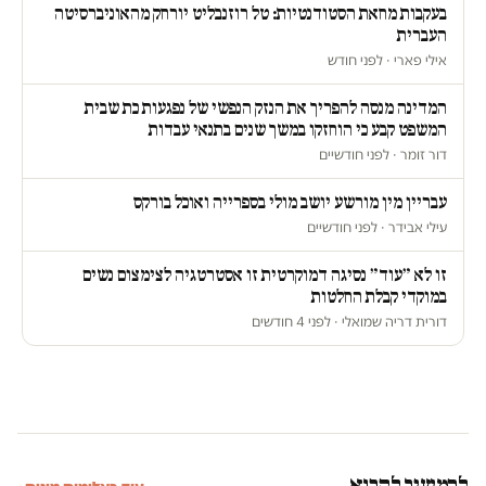
בעקבות מחאת הסטודנטיות: טל רוזנבליט יורחק מהאוניברסיטה
העברית
אילי פארי · לפני חודש
המדינה מנסה להפריך את הנזק הנפשי של נפגעות כת שבית
המשפט קבע כי הוחזקו במשך שנים בתנאי עבדות
דור זומר · לפני חודשיים
עבריין מין מורשע יושב מולי בספרייה ואוכל בורקס
עילי אבידר · לפני חודשיים
זו לא ״עוד״ נסיגה דמוקרטית זו אסטרטגיה לצימצום נשים
במוקדי קבלת החלטות
דורית דריה שמואלי · לפני 4 חודשים
להמשיך לקרוא