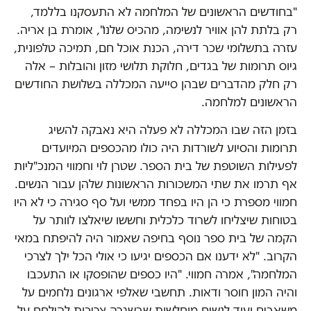
"בחודשים הראשונים של המלחמה לא התעסקנו בללמד,
רק בלתת להן אוויר לנשימה, מהכיס שלנו", אומרת בן אריה.
עזרה בתשלומי שכר דירה, הכנת אוכל חם, תמיכה טלפונית,
גיוס תרומות של בגדים, חלוקת תלושי מזון והובלות – אלה
רק חלק מהדברים שבהן סייעה המכללה בשלושת החודשים
הראשונים למלחמה.
בזמן הזה שבו המכללה לא פעלה היא נאבקה להשיג
תרומות והסיוע לשורדות היה כולו מהכספים המיועדים
לפעילות השוטפת של בית הספר. שטרן לוי וחמווי המנכ"ליות
אף תרמו את שתי המשכורות הראשונות שלהן עבור הנשים.
חמווי מספרת כי הן היו בפחד ממשי ועל סף סגירה כי לא היו
בטוחות שיצליחו לשרוד כלכלית וחששו שיאלצו לוותר על
הקמה של בית ספר נוסף בחיפה שאמור היה להיפתח במאי
הקרוב. "לא ידענו אם הכספים יגיעו כי אולי הכל ילך לצרכי
המלחמה", אמרה חמווי. "היו כספים שהופסקו או התעכבו
והיה המון חוסר ודאות. תחשבי שאלפי ארגונים נלחמים על
משאבים ועוד לנשים מוחלשות שבשגרה צריכות להילחם על