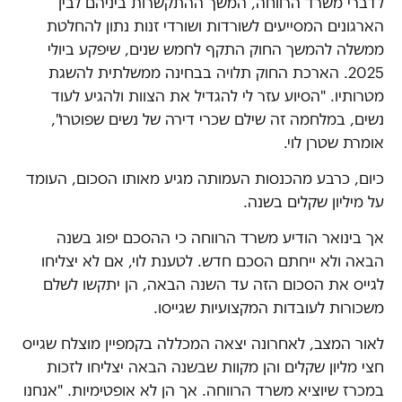
לדברי משרד הרווחה, המשך ההתקשרות ביניהם לבין
הארגונים המסייעים לשורדות ושורדי זנות נתון להחלטת
ממשלה להמשך החוק התקף לחמש שנים, שיפקע ביולי
2025. הארכת החוק תלויה בבחינה ממשלתית להשגת
מטרותיו. "הסיוע עזר לי להגדיל את הצוות ולהגיע לעוד
נשים, במלחמה זה שילם שכרי דירה של נשים שפוטרו",
אומרת שטרן לוי.
כיום, כרבע מהכנסות העמותה מגיע מאותו הסכום, העומד
על מיליון שקלים בשנה.
אך בינואר הודיע משרד הרווחה כי ההסכם יפוג בשנה
הבאה ולא ייחתם הסכם חדש. לטענת לוי, אם לא יצליחו
לגייס את הסכום הזה עד השנה הבאה, הן יתקשו לשלם
משכורות לעובדות המקצועיות שגייסו.
לאור המצב, לאחרונה יצאה המכללה בקמפיין מוצלח שגייס
חצי מליון שקלים והן מקוות שבשנה הבאה יצליחו לזכות
במכרז שיוציא משרד הרווחה. אך הן לא אופטימיות. "אנחנו