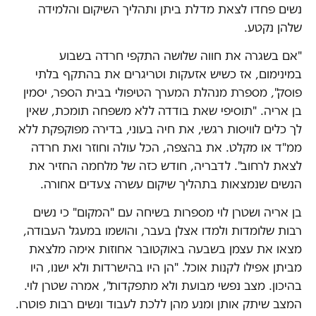
נשים פחדו לצאת מדלת ביתן ותהליך השיקום והלמידה
שלהן נקטע.
"אם בשגרה את חווה שלושה התקפי חרדה בשבוע
במינימום, אז כשיש אזעקות וטריגרים את בהתקף בלתי
פוסק", מספרת מנהלת המערך הטיפולי בבית הספר, יסמין
בן אריה. "תוסיפי שאת בודדה ללא משפחה תומכת, שאין
לך כלים לוויסות רגשי, את חיה בעוני, בדירה מפוקפקת ללא
ממ"ד או מקלט. את בהצפה, הכל עולה וחוזר ואת חרדה
לצאת לרחוב". לדבריה, חודש כזה של מלחמה החזיר את
הנשים שנמצאות בתהליך שיקום עשרה צעדים אחורה.
בן אריה ושטרן לוי מספרות בשיחה עם "המקום" כי נשים
רבות שלומדות ולמדו אצלן בעבר, והושמו במעגל העבודה,
מצאו את עצמן בשבעה באוקטובר אחוזות אימה מלצאת
מביתן אפילו לקנות אוכל. "הן היו בהישרדות ולא ישנו, היו
בהיכון. מצב נפשי מבועת ולא מתפקדות", אמרה שטרן לוי.
המצב שיתק אותן ומנע מהן ללכת לעבוד ונשים רבות פוטרו.