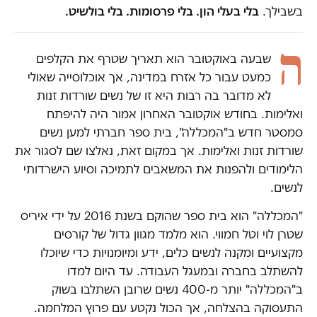
בשבילך.
בלי בעלי הון. בלי פרסומות. בלי בולשיט.
ה
שבעה באוקטובר הוא תאריך שטרף את הקלפים
כמעט עבור כל אזרח במדינה, אך אוכלוסייה שאולי
לא מדובר בה רבות היא זו של נשים שורדות זנות
ואלימות. בחודש אוקטובר האחרון אמור היה להיפתח
סמסטר חדש ב"המכללה", בית ספר חברתי למען נשים
שורדות זנות ואלימות. אך במקום זאת, נאלצו שם לסגור את
הלימודים ולהפנות את המשאבים לתמיכה וסיוע הישרדותי
לנשים.
"המכללה" הוא בית ספר שהוקם בשנת 2016 על ידי איריס
שטרן לוי וטל חמווי. הוא מלמד מגוון גדול של קורסים
מקצועיים ומקנה לנשים כלים, ידע ומיומנויות כדי שיוכלו
להשתלב בחברה ובמעגל העבודה. עד היום למדו
ב"המכללה" יותר מ-400 נשים שרובן השתלבו בשוק
התעסוקה בהצלחה, אך הכול נקטע עם פרוץ המלחמה.