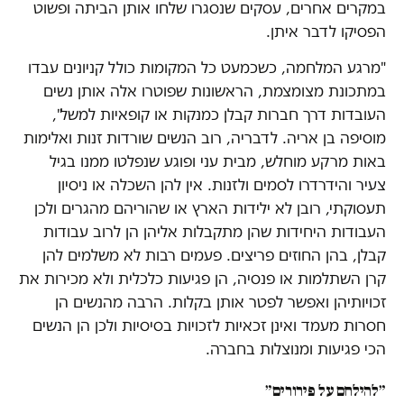
במקרים אחרים, עסקים שנסגרו שלחו אותן הביתה ופשוט
הפסיקו לדבר איתן.
"מרגע המלחמה, כשכמעט כל המקומות כולל קניונים עבדו
במתכונת מצומצמת, הראשונות שפוטרו אלה אותן נשים
העובדות דרך חברות קבלן כמנקות או קופאיות למשל",
מוסיפה בן אריה. לדבריה, רוב הנשים שורדות זנות ואלימות
באות מרקע מוחלש, מבית עני ופוגע שנפלטו ממנו בגיל
צעיר והידרדרו לסמים ולזנות. אין להן השכלה או ניסיון
תעסוקתי, רובן לא ילידות הארץ או שהוריהם מהגרים ולכן
העבודות היחידות שהן מתקבלות אליהן הן לרוב עבודות
קבלן, בהן החוזים פריצים. פעמים רבות לא משלמים להן
קרן השתלמות או פנסיה, הן פגיעות כלכלית ולא מכירות את
זכויותיהן ואפשר לפטר אותן בקלות. הרבה מהנשים הן
חסרות מעמד ואינן זכאיות לזכויות בסיסיות ולכן הן הנשים
הכי פגיעות ומנוצלות בחברה.
״להילחם על פירורים״