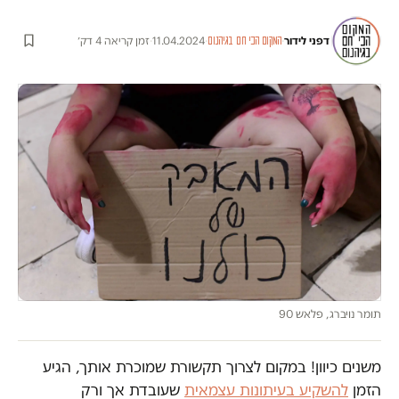
דפני לידור
·
·
11.04.2024
·
זמן קריאה 4 דק׳
המקום הכי חם בגיהנום
תומר נויברג, פלאש 90
משנים כיוון! במקום לצרוך תקשורת שמוכרת אותך, הגיע
הזמן
להשקיע בעיתונות עצמאית
שעובדת אך ורק