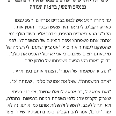
נכנסים חופשי, בהצגת תעודה
עד מהרה הגיע איש לבוש בבגדים אזרחיים והציג עצמו
כאריק הקב"ט. לי נראה היה שאיש הבטחון הזמין אותו.
הקב"ט הגיע בצעדים מהירים, מדבר אלינו בעוד הולך: "מי
אתם? אתם משפחה? איפה הנציגים של המשפחה?". לפני
שהספקנו לענות הוא הוסיף: "אני צריך שתתנו לי רשימה של
מי שאתם רוצים שאכניס כי אני לא יכול להכניס את כולם".
בדיוק באותו רגע הגיעה משפחתו של סלמון טקה.
"הנה, זו המשפחה של המנוח", הצגתי אותם בפני אריק.
"אתם המשפחה?", שאל את אמו של סלומון, שענתה "כן".
"זאת אמא שלו, זה אבא שלו ואלו אחיות", אמרתי. רציתי
שאריק הקב"ט ינהג כלפי משפחת המנוח ברגישות ובחמלה,
ולא יתחיל לעכב, להשפיל ולהפלות אותם כמו אותנו. זה לא
עזר. "תחכו", אמר להם הקב"ט וסימן בתנועת יד שיקחו צעד