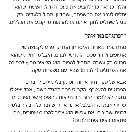
והלך, כנראה כדי להביע את כעסו הגדול. חששתי שהוא
יחליט לעכב את המשפחה, ושהדיון יתחיל בלעדיה, רק
בגלל שיחליט לחנך אותנו או להראות מי קובע את הכללים.
"הפרנג'ים באו איתי"
מתח עמד באוויר. המסדרון התרוקן פרט לקבוצה של
אתיופים ולעוד מספר קטן של לבנים. הקב"ט החליט שהוא
מכניס רק עשרה והתחיל לספור. הוא השאיר מחוץ לספירה
את הפרנג'ים (הלבנים) שבאו עם משפחת טקה.
אבא של טקה חזר אחורה וסימן בלי מילים לחברים
הפרנג'ים להצטרף. הקב"ט ניסה להגיד משהו, אבל יצא לו
גמגום לא לגמרי ברור. הבנתי אותו: האיסוף של הפרנג'ים
על ידי אבא טקה בלבל אותו, אחרי שעבד כל הבוקר בלמיין
לבנים ושחורים. אם עכשיו הוא צריך להכניס שחורים, מה
פתאום באים איתם לבנים?
אלו היו השניות הכי משמעותיות בשבילי בבוקר הזה, כי הן