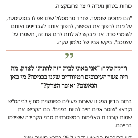
כוחות בטחון נועדה לייצר פרובוקציה.
"הם מחכים שנמעד, שנרד מהמסלול שלנו אפילו בסנטימטר,
על מנת להפוך את הסיפור, להפוך אותנו לעבריינים ואותם
לשומרי סדר. אני מבקש לא לתת להם את זה, תשמרו על
עצמכם", ביקש אביו של סלמון טקה.
וורקה טקה: "אני באתי לבית הזה להתחנן לצדק. מה
היה פשר העיכובים המיוחדים שלנו בכניסה? מי כאן
הנאשם? ואיפה הצדק?"
בתום הדיון הפגינו עשרות פעילים ספונטנית מחוץ לביהמ"ש
וקראו: "שוטר אלים חייב להיות בפנים". הם הקריאו את
שמות קורבנות האלימות המשטרתית מבני הקהילה ששילמו
בחייהם.
דיון ההוכחות הראשון נקבע ל-25 במרץ בשעה עשר