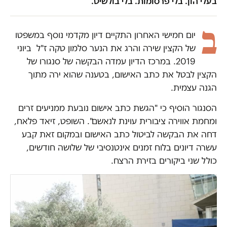
בעלי הון. בלי פרסומות. בלי בולשיט.
ב
יום חמישי האחרון התקיים דיון מקדמי נוסף במשפטו
של הקצין שירה והרג את הנער סלמון טקה ז"ל ביוני
2019. במרכז הדיון עמדה הבקשה של סנגורו של
הקצין לבטל את כתב האישום, בטענה שהוא ירה מתוך
הגנה עצמית.
הסנגור הוסיף כי "הגשת כתב אישום נובעת ממניעים זרים
ומחמת אווירה ציבורית עוינת לנאשם". השופט, זיאד פלאח,
דחה את הבקשה לביטול כתב האישום ובמקום זאת קבע
עשרה דיונים בלוח זמנים אינטנסיבי של שלושה חודשים,
כולל שני ביקורים בזירת הרצח.