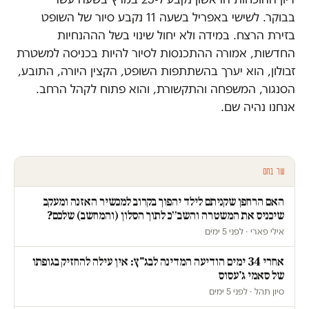
בבוקר. לשישי באפריל בשעה 11 נקבע סיור של השופט
בזירת הרצח. במידה ולא יחול שינוי בשל הההנחיות
החדשות, אמורה ההתכנסות לסיור להיות בכניסה למשטרת
זבולון, הוא יערך בהשתתפות השופט, הקצין היורה, התובע,
הסנגור, המשפחה והתקשורת, והוא פתוח לקהל הרחב.
אנחנו נהיה שם.
עוד בחם
האם הרחפן שקניתם לילד יהפוך בקרוב למכשיר האזנה ומעקב
שיכניס את המשטרה והשב״כ לתוך הסלון (והמחשב) שלכם?
אילי פארי · לפני 5 ימים
אחרי 34 ימים הודיעה המדינה לבג"ץ: אין עילה להחזיק בגופתו
של סאמי ג'עסוס
סיון תהל · לפני 5 ימים