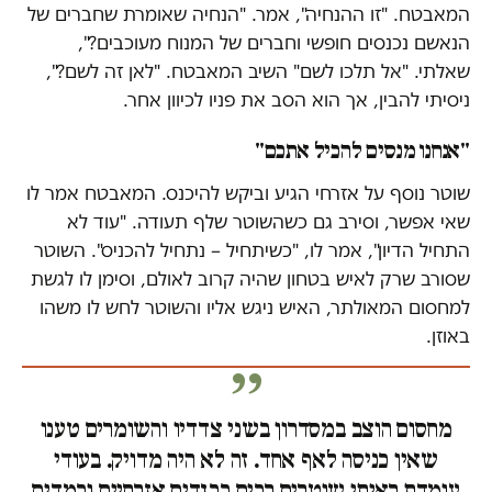
המאבטח. "זו ההנחיה", אמר. "הנחיה שאומרת שחברים של
הנאשם נכנסים חופשי וחברים של המנוח מעוכבים?",
שאלתי. "אל תלכו לשם" השיב המאבטח. "לאן זה לשם?",
ניסיתי להבין, אך הוא הסב את פניו לכיוון אחר.
"אנחנו מנסים להכיל אתכם"
שוטר נוסף על אזרחי הגיע וביקש להיכנס. המאבטח אמר לו
שאי אפשר, וסירב גם כשהשוטר שלף תעודה. "עוד לא
התחיל הדיון", אמר לו, "כשיתחיל – נתחיל להכניס". השוטר
שסורב שרק לאיש בטחון שהיה קרוב לאולם, וסימן לו לגשת
למחסום המאולתר, האיש ניגש אליו והשוטר לחש לו משהו
באוזן.
מחסום הוצב במסדרון בשני צדדיו והשומרים טענו
שאין כניסה לאף אחד. זה לא היה מדויק. בעודי
עומדת ראיתי שוטרים רבים בבגדים אזרחיים ובמדים