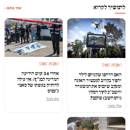
להמשיך לקרוא
עוד בחם ›
דמוקרטיה במשבר
דמוקרטיה במשבר
אחרי 34 ימים הודיעה
האם הרחפן שקניתם לילד
המדינה לבג"ץ: אין עילה
יהפוך בקרוב למכשיר האזנה
להחזיק בגופתו של סאמי
ומעקב שיכניס את המשטרה
ג'עסוס
והשב״כ לתוך הסלון
(והמחשב) שלכם?
סיון תהל
אילי פארי