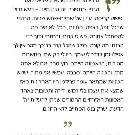
״ז
ה לא היה כמו בסרטים, שלאט לאט
הבניין מתפורר. זה היה מיידי – רעש גדול,
ופשוט קריסה. עניין של שתיים-שלוש שניות. הבנתי
שהכל נופל, רצפה, חלונות, הכל. לא היה מה
להסתכל אחורה, פשוט קמתי וברחתי ותוך כדי
הבנתי מה קורה. בגלל שהכל קרה כל־כך מהר אין לך
אפילו זמן לדבר לעצמך. היו לי רק שתי מחשבות
מהירות; הראשונה הייתה ׳רוץ מהר, אם לא אתה
מת׳, והשניה הייתה ׳סבבה, עכשיו אני מת׳״. שלוש
השניות שמתאר עומר פרידמן היו האחרונות מאז
שמצא את עצמו בלי רכוש, דירה ותשובות באחד
האסונות האזרחיים החמורים שניתן להעלות על
הדעת, שרק בנס הסתיים ללא הרוגים.