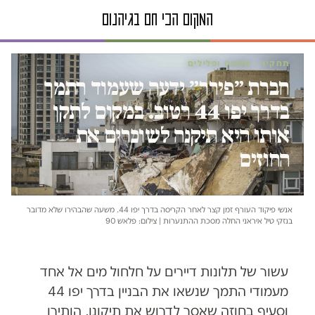
תחקיר · משפט ופלילים
חברת ״פירר״ ידעה שעמוד התמך
בדרך יפו 44 רטוב. במקום לתקן
אותו היא תיקנה לשוכרים את
החוזים
אנשי פיקוד העורף זמן קצר לאחר הקריסה בדרך יפו 44. משעה שהבהירו שלא מדובר
בנזקי טיל איראני החלה מסכת ההתנערות | צילום: פלאש 90
עשור של תלונות דיירים על חלחול מים אל אחד
מעמודי התמך שנשאו את הבניין בדרך יפו 44
וסעיף בחוזה שאסר לדרוש את תיקונו, הותירו