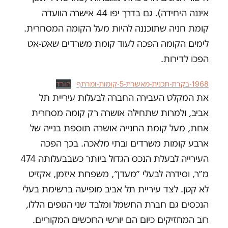
איננה היחידה). גם בדרך יפו 44 אישרה הוועדה
קומת חניה שתוכננה להיות מעל הקומה המסחרית.
לימים הקומה הפכה לעוד קומת משרדים שאט-אט
הפכו לדירות.
1968-בקרת-תכנית-מאשרת-5-קומות-ומרתף
הורד
את המקלט העבירה החברה לבעלות עיריית תל
אביב, ולמרות שתחילה אושרה רק קומה מסחרית
אחת, מעל קומת החנייה אושרה תוספת בנייה של
ארבע קומות משרדים ובתי מלאכה. בכך הפכה
העירייה לבעלת הנכס הגדול ביותר כשבבעלותה 474
מ״ר, וסידרה לבעלי ״מעדן״, משפחת איזמן, אקזיט
לא קטן. לצד עיריית תל אביב מופיעה ברשימת בעלי
הנכסים גם חברת החשמל ומלבד שני הגופים הללו,
רוב המחזיקים כיום הם יורשי הרוכשים המקוריים.