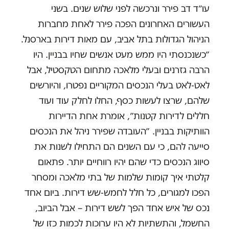
עו״ד דב פירר ונרכשה לפני שלוש שנים. בשני
העשורים האחרונים הפכה פירר לאחת מחברות
הניהול הגדולות בתל אביב, עם מאות דירות בארסנל.
״כשנכנסתי היו ממש מעט אנשים שחיו בבניין. היו
הרבה גזרנים ובעלי מלאכה מתחום הטקסטיל, אבל
לאט-לאט בעלי הנכסים המקוריים נפטרו, והיורשים
שלהם, שרצו לעשות כסף, החלו לחלק עוד ועוד
חללים לדירות קטנות״, אומרת אחת הדיירות
הוותיקות בבניין. ״העובדה שפירר ניהל את הנכסים
סייעה להם, כי עם השנים הם התחילו לשנות את
סיווג הנכסים כדי שהם יהיו רווחיים יותר. פתאום
קלטתי איך קומות שלמות של בתי מלאכה ומסחר
הפכו למגורים, כל חלל לחמש-שש דירות. ביום אחד
נכס של איש אחד הפך לשש דירות – אבל הביוב,
החשמל, והתשתיות לא היו ערוכות לכמות כזו של