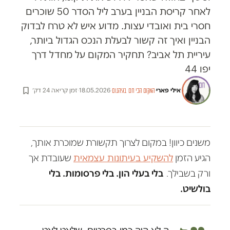
לאחר קריסת הבניין בערב ליל הסדר 50 שוכרים
חסרי בית ואובדי עצות. מדוע איש לא טרח לבדוק
הבניין ואיך זה קשור לבעלת הנכס הגדול ביותר,
עיריית תל אביב? תחקיר המקום על מחדל דרך
יפו 44
אילי פארי
·
·
18.05.2026
·
זמן קריאה 24 דק׳
המקום הכי חם בגיהנום
משנים כיוון! במקום לצרוך תקשורת שמוכרת אותך,
הגיע הזמן
להשקיע בעיתונות עצמאית
שעובדת אך
ורק בשבילך.
בלי בעלי הון. בלי פרסומות. בלי
בולשיט.