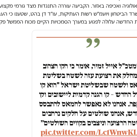
ולוגיה ואכיפה באזור. הקביעה עוררה התנגדות מצד גורמי מקצו
ד הביטחון ויועמ"ש רשות העתיקות, עו"ד דן בהט, שטענו כי הע
 החדשה עלולה לפגוע במערך הסמכויות הקיים מכוח הממשל פק
טכ"ל אייל זמיר, אומר כי הקו הצהוב
חלק את רצועת עזה לשטח בשליטת
ס ולשטח שבשליטת ישראל "הוא קו
ל החדש – קו הגנה קדמית ליישובים וקו
ה. אנחנו לא נאפשר לחמאס להתבסס
ש, אנחנו שולטים על חלקים נרחבים
ח הרצועה וניצבים בקווים השולטים״
pic.twitter.com/Lc1WnwK