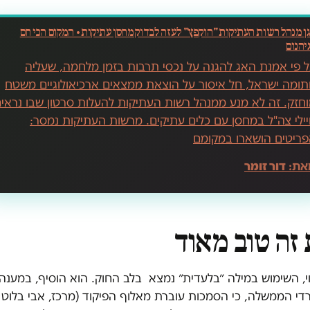
ן מנהל רשות העתיקות "הוקפץ" לעזה לבדוק מחסן עתיקות • המקום הכי חם
יהנום
 פי אמנת האג להגנה על נכסי תרבות בזמן מלחמה, שעליה
ומה ישראל, חל איסור על הוצאת ממצאים ארכיאולוגיים משטח
חזק. זה לא מנע ממנהל רשות העתיקות להעלות סרטון שבו נראי
ילי צה"ל במחסן עם כלים עתיקים. מרשות העתיקות נמסר:
ריטים הושארו במקומם
את:
דור זומר
 זה טוב מאוד
י, השימוש במילה ״בלעדית״ נמצא בלב החוק. הוא הוסיף, במענה 
י הממשלה, כי הסמכות עוברת מאלוף הפיקוד (מרכז, אבי בלוט 