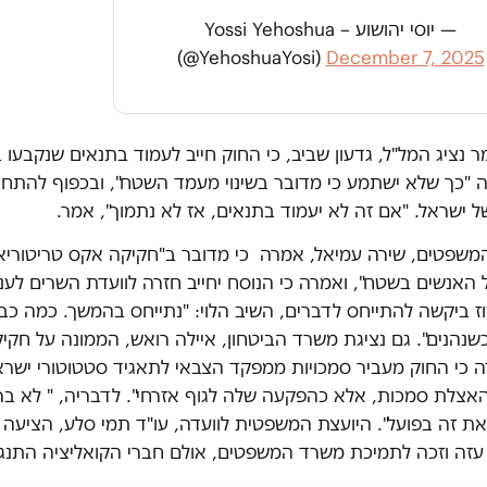
— יוסי יהושוע – Yossi Yehoshua
(@YehoshuaYosi)
December 7, 2025
 נציג המל"ל, גדעון שביב, כי החוק חייב לעמוד בתנאים שנקבעו 
"כך שלא ישתמע כי מדובר בשינוי מעמד השטח", ובכפוף להתחייב
ל ישראל. "אם זה לא יעמוד בתנאים, אז לא נתמוך", אמר.
משפטים, שירה עמיאל, אמרה כי מדובר ב"חקיקה אקס טריטוריא
האנשים בשטח", ואמרה כי הנוסח יחייב חזרה לוועדת השרים לעניי
ז ביקשה להתייחס לדברים, השיב הלוי: "נתייחס בהמשך. כמה כבר 
ר כשנהנים". גם נציגת משרד הביטחון, איילה רואש, הממונה על חקי
ה כי החוק מעביר סמכויות ממפקד הצבאי לתאגיד סטטוטורי ישראל
אצלת סמכות, אלא כהפקעה שלה לגוף אזרחי". לדבריה, " לא בר
את זה בפועל". היועצת המשפטית לוועדה, עו"ד תמי סלע, הציעה נ
עזה וזכה לתמיכת משרד המשפטים, אולם חברי הקואליציה התנגד