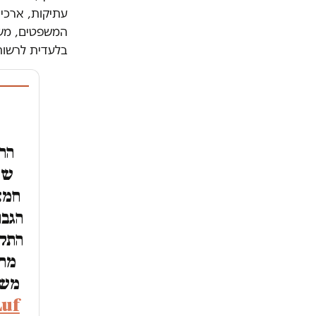
עתיקות, ארכיא
המשפטים, משר
בלעדית לרשות
הרמ
שמ
חמא
הגבו
התקפ
מחד
משט
Luf