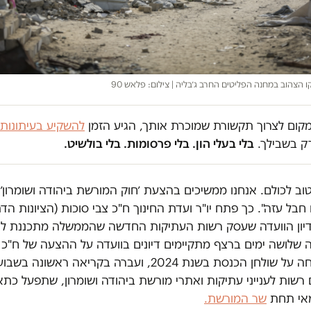
ו הצהוב במחנה הפליטים החרב ג׳בליה | צילום: פלאש 90
במקום לצרוך תקשורת שמוכרת אותך, הגיע הזמן
להשקיע בעיתונות
ק בשבילך.
בלי בעלי הון. בלי פרסומות. בלי בולשיט.
טוב לכולם. אנחנו ממשיכים בהצעת ׳חוק המורשת ביהודה ושומרון׳
 חבל עזה". כך פתח יו"ר ועדת החינוך ח"כ צבי סוכות (הציונות הד
יון הוועדה שעסק רשות העתיקות החדשה שהממשלה מתכננת לה
 שלושה ימים ברצף מתקיימים דיונים בוועדה על ההצעה של ח"כ 
(הליכוד) שהונחה על שולחן הכנסת בשנת 2024, ועברה בקריאה ר
שות לענייני עתיקות ואתרי מורשת ביהודה ושומרון, שתפעל כתא
מאי תחת
שר המורשת.