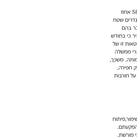
נכון להיום באופן רשמי ישראל שולטת, בחסות הסדר טראמפ ברצועת עזה, בכ־58 אחוז
 המוגדרים שטח
בר בהם
יר כי בחודש
טאות זו של
רי ממשלה
ותה. משכך,
 חפירה,
על חורבות
מור,פיתוח
להפקעתם.
 מורשת,