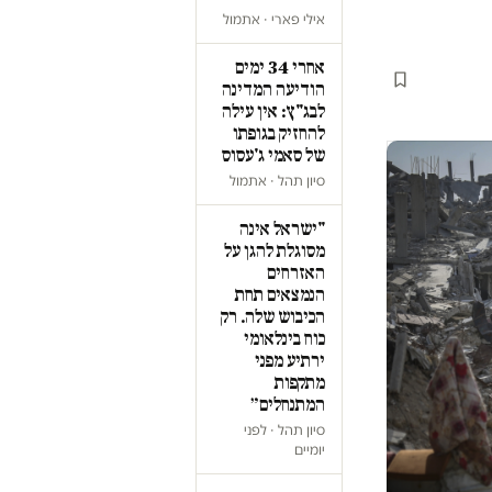
אילי פארי · אתמול
אחרי 34 ימים
הודיעה המדינה
לבג"ץ: אין עילה
להחזיק בגופתו
של סאמי ג'עסוס
סיון תהל · אתמול
"ישראל אינה
מסוגלת להגן על
האזרחים
הנמצאים תחת
הכיבוש שלה. רק
כוח בינלאומי
ירתיע מפני
מתקפות
המתנחלים״
סיון תהל · לפני
יומיים