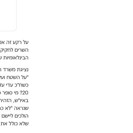
על רקע זה אמר
השרים לחקיקה 
הבינלאומיות ש
נציגת משרד ה
"על השטח ועל 
כשח"כ עדי עזו
20? מי סופ
באיו"ש, הזהיר
שנראה "לא כה
הולכים ליישם 
שלא כולל את 