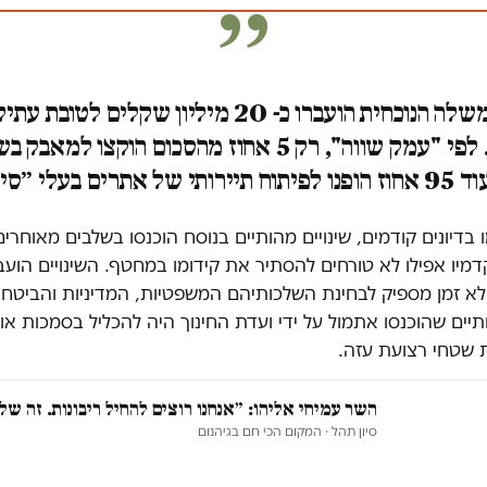
תחת הממשלה הנוכחית הועברו כ- 20 מיליון שקלים לטו
המערבית. לפי "עמק שווה", רק 5 אחוז מהסכום הוקצו ל
עלי ״סיפור״ יהודי
 בדיונים קודמים, שינויים מהותיים בנוסח הוכנסו בשלבים מאוחרי
יו אפילו לא טורחים להסתיר את קידומו במחטף. השינויים הועב
ללא זמן מספיק לבחינת השלכותיהם המשפטיות, המדיניות והביטחו
תיים שהוכנסו אתמול על ידי ועדת החינוך היה להכליל בסמכות א
 שטחי רצועת עזה.
השר עמיחי אליהו: ״אנחנו רוצים להחיל ריבונות. זה שלנ
סיון תהל
· המקום הכי חם בגיהנום