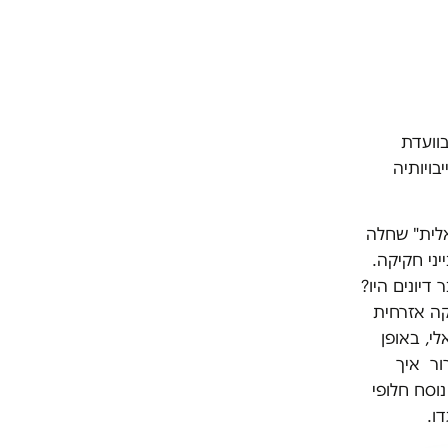
בוועדת
ויותיה
לית" שחלה
ני חקיקה.
דיונים היו?
קה אזרחית
י, באופן
ור איך
וסח חלופי
ו.