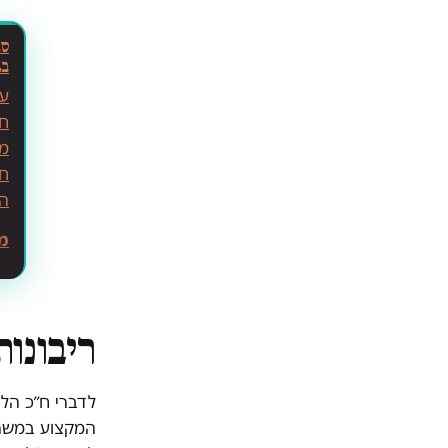
סג
בג
על
חת
מו
חי
הפ
מ
ריבונות
לדברי ח״כ הלו
המקצוע במשרד