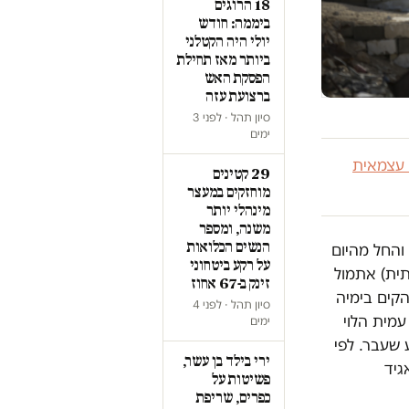
18 הרוגים
ביממה: חודש
יולי היה הקטלני
ביותר מאז תחילת
הפסקת האש
ברצועת עזה
סיון תהל · לפני 3
ימים
 עצמאית
29 קטינים
מוחזקים במעצר
מינהלי יותר
משנה, ומספר
הנשים הכלואות
 והחל מהיום
על רקע ביטחוני
תית) אתמול
זינק ב-67 אחוז
קים בימיה
סיון תהל · לפני 4
עמית הלוי
ימים
אשונה בשבוע שעבר. לפי
ירי בילד בן עשר,
גיד
פשיטות על
כפרים, שריפת