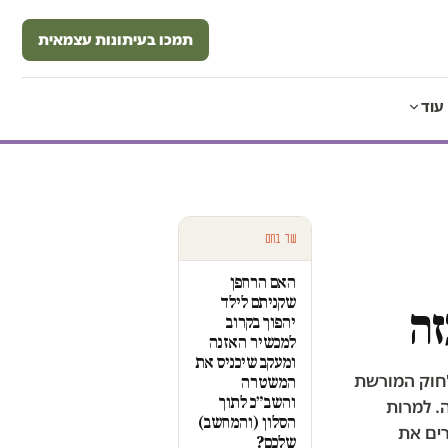
תמכו בעיתונות עצמאית
עוד
עוד בחם
האם הרחפן
שקניתם לילד
זה
יהפוך בקרוב
למכשיר האזנה
ומעקב שיכניס את
"חוק המורשת
המשטרה
והשב״כ לתוך
. למרות
הסלון (והמחשב)
רים את
שלכם?