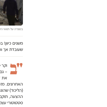
בטונדה על תוואי הק
משנים כיוון! 
שעובדת אך ור
"ב
וקר 
– גם
את ד
האחרונים. מזה
ההצעה, תוקם ר
סטטוטורי עצ