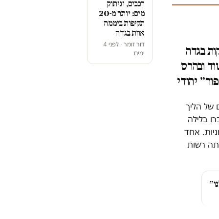
רכבים, וניתוק
מים: יותר מ-20
תקיפות ביממה
אחת בגדה
דור זומר · לפני 4
בת עתיקות בגדה
ימים
מאבק בשוד ובהרס
ם של הליך
רו בלילה
ניות. אחד
ותה רשות
ו״