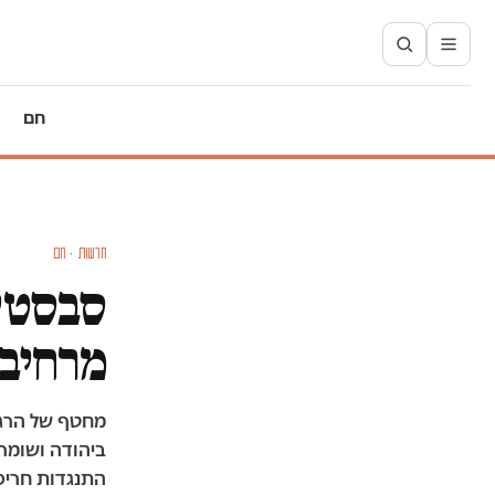
חם
חדשות · חם
סבסטיה
מרחיבה
מחטף של הרגע
ביהודה ושומר
התנגדות חריפ