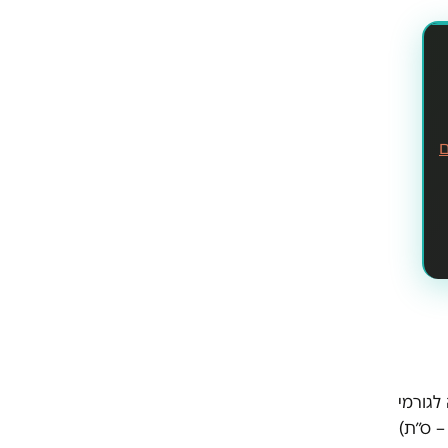
ם
לגורמי
– ס״ת)