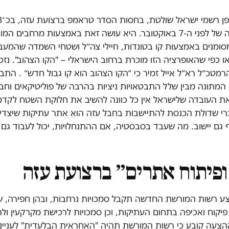
משטח הרצועה של לפני ה-7 באוקטובר. היא עושה זאת באמצעות מרחבים
מסומנים באמצעות קו בטונדות, חיילי צה״ל ושטחי השמדה שהמע
ו כפי שהאופרציה הזו מוכרת ברחוב הישראלי – "הקו הצהוב". נזכ
מטכ״ל רא״ל אייל זמיר כי ״הקו הצהוב הוא קו גבול חדש״ . התב
המתונה מבין שלל התבטאויות ניציות בהרבה של פוליטיקאים וחב
ת העובדה שלישראל אין כל כוונה להשיב את חלוקת השטח לקדמ
רי שדולת הכנסת להתיישבות בחבל עזה הוא אתר עתיקות שיצדיק
 גם יישוב. מה שעבד בסבסטיה, אם ההתנחלויות, יכול לעבוד גם 
 ופיתוח אתרים״ ברצועת עזה
צע רשות המורשת החדשה תקבל סמכויות נרחבות, ובהן חפירה, שי
 פיקוח ואכיפה בתחום העתיקות, וכן סמכויות לרכישת מקרקעין ו
ההצעה קובע כי רשות המורשת תהיה "האחראית הבלעדית" לענייני