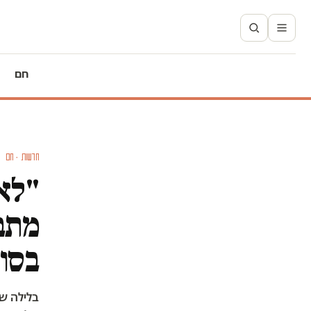
חם
חדשות · חם
"לא 
מתב
בסור
בלילה שב