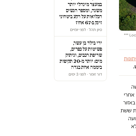
במעצר מינהלי יותר
משנה, ומספר הנשים
הכלואות על רקע ביטחוני
זינק ב-67 אחוז
סיון תהל · לפני יומיים
צעירים בהר הבנטל בתצפית על סוריה | למצולמים אין קשר לכתבה | צילום: פלאש 90 *** Local Caption ***
ירי בילד בן עשר,
פשיטות על כפרים,
שריפת רכבים, וניתוק
ונות
מים: יותר מ-20 תקיפות
.
ביממה אחת בגדה
דור זומר · לפני 3 ימים
שה
 אחרי
באזור
מת ששת
ועה
א