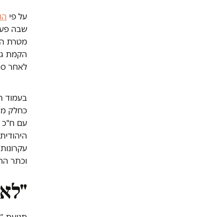
על פי
הו
מטרת הפ
הקמת גרע
לאחר סב
בעמוד הפ
כחלק מנ
עם ח"כ 
היהודית 
עקרונות 
וכתר הח
"לא 