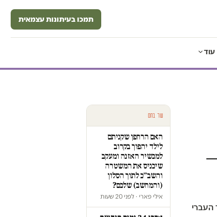
תמכו בעיתונות עצמאית
עוד
עוד בחם
האם הרחפן שקניתם
לילד יהפוך בקרוב
—
למכשיר האזנה ומעקב
שיכניס את המשטרה
והשב״כ לתוך הסלון
(והמחשב) שלכם?
אילי פארי · לפני 20 שעות
 העברי