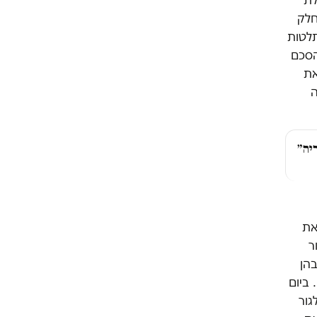
חלק
לטות
יעת הסכם
 את
ה
יה״
את
ר
בהן
 ביום
גור