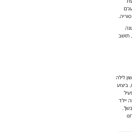
עת
ג׳ם
סוריה.
נה
 תושב
ן לילה
 ביצוע
עיל
 יילד
שן".
נו