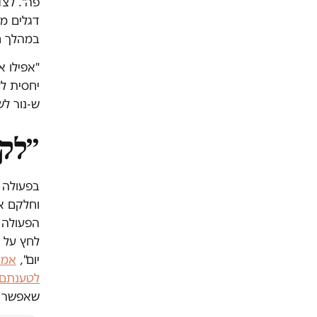
פה". לצ
דגלים מע
במהלך חנ
"אפילו א
יחסית ל
ש-נור לש
״לקב
בפעולה ש
וחלקם אף
הפעולה ב
לחץ על ה
יום",
אמר
לטענתם
שאפשר ל