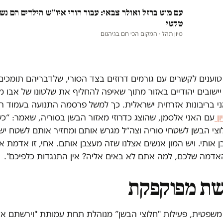
עם מוט ברזל ואולר צבאי: עבור הורי איו״ש הילדים הם נש
טקטי
סיון תהל
· המקום הכי חם בגיהנום
וענים לקשרים עם גורמים דרוזים בצד הסורי, שלדבריהם תומכים
שובים יהודיים באזור מתוך שאיפה להחליף את שלטונו של אבו מ
ני בריבונות אזרחית ישראלית. כך למשל פרסמה התנועה בעמוד ה
ון
עם האני אלסמן, שהוצג כדרוזי מאזור הבשן בסוריה, שאמר: “כ
וצי הבשן לשטחי סוריה וצה״ל מגרש אותם ומחזיר אותם לשטח יש
 אותי. ויש המון אנשים אצלנו שזה מעצבן אותם. אחי, זו אדמת א
 האדמה שלכם, למה אתם לא באים אליה? אין התנגדות כלפיכם”.
שת מפוקפקת
משפטית, פעילות "חלוצי הבשן” מנוהלת תחת עמותת "וירשתם או