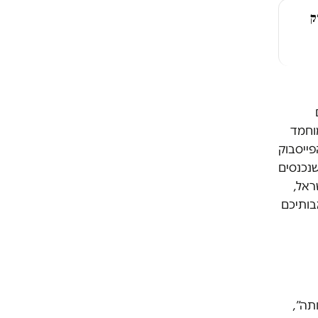
ק
וחמד
פייסבוק
שנכנסים
ראל,
בותיכם
תה”,