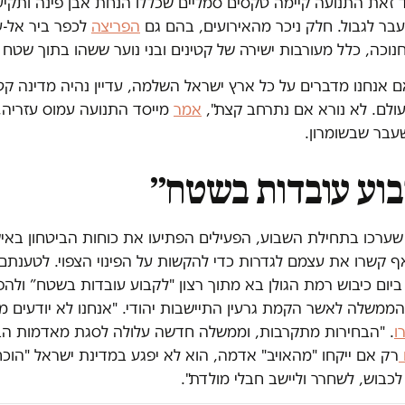
ד זאת התנועה קיימה טקסים סמליים שכללו הנחת אבן פינה ותקי
בר לגבול. חלק ניכר מהאירועים, בהם גם
הפריצה
לכפר ביר אל-ע
וכה, כלל מעורבות ישירה של קטינים ובני נוער ששהו בתוך שטח 
ם אנחנו מדברים על כל ארץ ישראל השלמה, עדיין נהיה מדינה קט
עולם. לא נורא אם נתרחב קצת",
אמר
מייסד התנועה עמוס עזריה,
עבר שבשומרון.
וע עובדות בשטח״
ערכו בתחילת השבוע, הפעילים הפתיעו את כוחות הביטחון באישו
 קשרו את עצמם לגדרות כדי להקשות על הפינוי הצפוי. לטענתם,
יום כיבוש רמת הגולן בא מתוך רצון "לקבוע עובדות בשטח” ולהפ
ממשלה לאשר הקמת גרעין התיישבות יהודי. "אנחנו לא יודעים מה
ו
. "הבחירות מתקרבות, וממשלה חדשה עלולה לסגת מאדמות הב
רק אם ייקחו "מהאויב" אדמה, הוא לא יפגע במדינת ישראל "הוכח
כבוש, לשחרר וליישב חבלי מולדת".