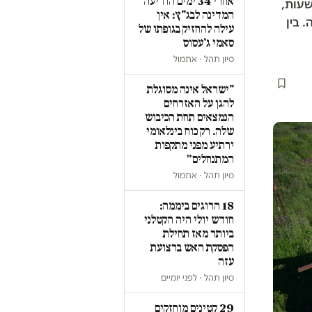
אחרי 34 ימים הודיעה
 הגולן במלחמת ששת הימים. הם חצו את הגדר 4 פעמים ב-24 שעות,
המדינה לבג"ץ: אין
 בין
עילה להחזיק בגופתו של
סאמי ג'עסוס
סיון תהל · אתמול
"ישראל אינה מסוגלת
להגן על האזרחים
הנמצאים תחת הכיבוש
שלה. רק כוח בינלאומי
ירתיע מפני מתקפות
המתנחלים״
סיון תהל · אתמול
18 הרוגים ביממה:
חודש יולי היה הקטלני
ביותר מאז תחילת
הפסקת האש ברצועת
עזה
סיון תהל · לפני יומיים
29 קטינים מוחזקים