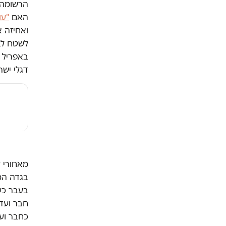
הרשומה 
האם
"עו
ואחיזה א
לשטח לבנ
דגלי ישר
מאחורי ע
בגדה המ
בעבר כעו
חבר ועדת
כחבר וע