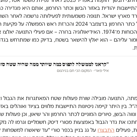
תיישבות יהודית באזור הבשן וכתר החרמון, אותם היא מגדירה כ
רד מארץ ישראל. תנופה משמעותית לפעילותה נרשמה לאחר השת
צה״ל על כתר החרמון בדצמבר 2024 והכרזת ראש הממשלה על פק
הפרדת הכוחות מ־1974. האידיאולוגיה ברורה – אם פעילי התנועה יאלצו
מור עליהם – הוא יאלץ להישאר בשטח, בדיוק כמו שמתרחש בגד
ת.
״קראנו לממשלה לתפוס כמה שיותר ממה שהיה שטח סור
אילי פארי
· המקום הכי חם בגיהנום
תה, התנועה מובילה שורת פעולות שטח המאתגרות את הגבול ו
״ל. בין היתר קיימה ניסיונות התיישבות מלווים בציוד ואוהלים באזו
ונווה הבשן, סיורים המוניים לכתר החרמון והר שיאון, וכן פעולות ש
תכו את גדר הגבול באמצעות מסורי דיסק חשמליים וגרמו לה נזק.
, פעילים
התבצרו
על גג בניין בכפר סורי "עד שיאשרו למשפחות ל