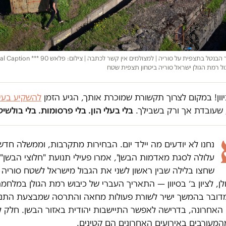
בול רמת הגולן ישראל סוריה ביטחון תצפית שטח
וון! במקום לצרוך תקשורת שמוכרת אותך, הגיע הזמן
להשקיע בעית
שעובדת אך ורק בשבילך.
בלי בעלי הון. בלי פרסומות. בלי בולשיט
נחנו לא יודעים מה יילד יום. הבחירות מתקרבות, וממשלה חד
עלולה לסגת מאדמות הבשן", אמרו פעילי תנועת "חלוצי הבשן"
שחצו בלילה שבין ראשון לשני את הגבול מישראל לשטח סוריה 
ן, לציון ב׳ בסיוון — התאריך העברי של כיבוש רמת הגולן במלח
מדובר בהמשך ישיר לשורת פעולות מחאה והתרסה שמבצעת התנ
האחרונה, בדרישה לאפשר התיישבות יהודית באזור הבשן. חלק ל
המעורבים באירועים האחרונים הם קטינים.