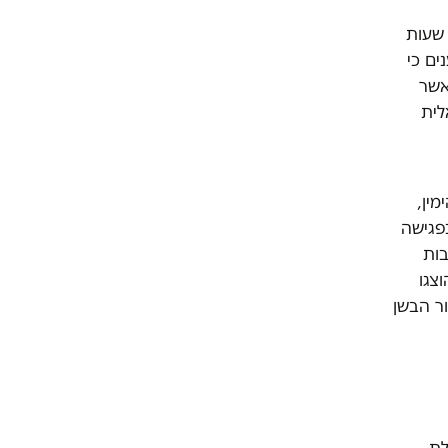
רסמה התנועה, מדובר בפעם הרביעית בתוך פחות מ-24 שעות
ים טוענים כי
אשר
לית
ין,
פגישה
בות
צגו
ר הבשן
פועלת