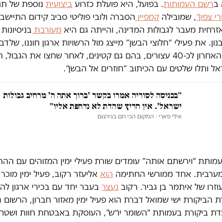
ב
רשם העמותות
. בפועל, היא פועלת כזרוע
ביצועית
נוספת של תנ
רי צפון”
, שמובילה
קמפיין
הסברה ולובי פוליטי סביב קידום התיישב
זרחית מעבר לגבולות המדינה, והייתה גם היא
מעורבת
בניסיונות
ון. את פעילי “חלוצי הבשן” מייצג מול הרשויות ארגון חוננו, שלדב
באפריל האחרון לכ-40 עצורים, בהם גם קטינים, לאחר שחצו את הגבול, 
אל ותלו שלטים עם הכיתוב “חוזרים אל הבשן”.
״בכניסה לסוריה אמרו בקשר ׳ברוך אתה ה׳ מרחיב גבולות
ישראל׳. אין חריץ שהדת לא נדחפת אליו״
אילי פארי
· המקום הכי חם בגיהנום
מותת "וירשתם אותה” עומדים שורת פעילי ימין המזוהים עם ההתנ
ערבית. אחד ממורשי החתימה
הוא
אליעזר רקוב, פעיל ימין מוכר
זרו של איתמר בן גביר. רקוב
נעצר
בעבר יחד עם בכירי ארגון לה
 הביקורת ישי שמואל דברת הוא פעיל ימין מאזור חברון, הרשום ג
דת ביקורת בעמותת "השומר יו״ש”, העוסקת באבטחת חוות ושטח