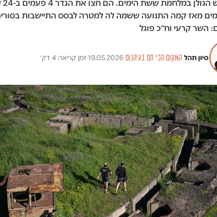
של כיבוש
 פעמים מאז קמה התנועה ששמה לה למטרה לבסס התיישבות בסוריה.
: השר קרעי וח״כ פוגל
סיון תהל
·
המקום הכי חם בגיהנום
·
19.05.2026
·
זמן קריאה 4 דק׳