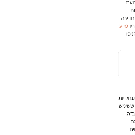
ועת
ות
 חדירה
ריו
סייע
הניפו
חלויות
 ששימש
ב"ה.
ם
ים