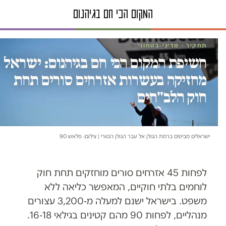
תחקיר · מדיני-בטחוני
חשיפת המקום הכי חם בגיהנום: ישראל
מחזיקה בעשרות אזרחים סורים תחת
חוק הלב"חים
ישראלים מביטים ברמת הגולן אל עבר הגולן הסורי | צילום: פלאש 90
לפחות 45 אזרחים סורים מוחזקים תחת חוק
לוחמים בלתי חוקיים, המאפשר כליאה ללא
משפט. בישראל ישנם למעלה מ-3,200 עצורים
מנהליים, לפחות 90 מהם קטינים בגילאי 16-18.