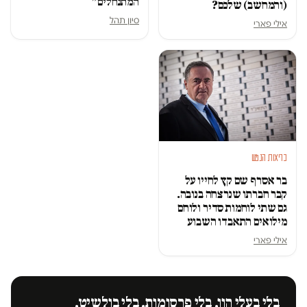
המתנחלים״
(והמחשב) שלכם?
סיון תהל
אילי פארי
בריאות הנפש
בר אסרף שם קץ לחייו על
קבר חברתו שנרצחה בנובה.
גם שתי לוחמות סדיר ולוחם
מילואים התאבדו השבוע
אילי פארי
בלי בעלי הון. בלי פרסומות. בלי בולשיט.