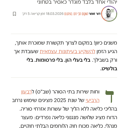
יהודי אחד בלבד מוגדר כאסיר בטחוני
דור זומר
·
·
18.03.2026
·
זמן קריאה 5 דק׳
המקום הכי חם בגיהנום
משנים כיוון! במקום לצרוך תקשורת שמוכרת אותך,
הגיע הזמן
להשקיע בעיתונות עצמאית
שעובדת אך
ורק בשבילך.
בלי בעלי הון. בלי פרסומות. בלי
בולשיט.
ד
וחות שירות בתי הסוהר (שב"ס) ל
רבעון
הרביעי
של שנת 2025 מציגים שימוש נרחב
בהליכי כליאה ללא הליך של עשרות אזרחי סוריה.
הדוח מציג שלושה מנגנוני כליאה נפרדים: מעצר
מנהלי, כליאה מכוח חוק הלוחמים הבלתי חוקיים,