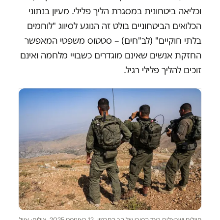
וכליאה ביטחונית במסגרת הליך פלילי. מעיון בנתוני
הכלואים הביטחוניים בולט זה הנוגע לסיווג "לוחמים
בלתי חוקיים" (לב"חים) – סטטוס משפטי המאפשר
החזקת אנשים שאינם מוגדרים כשבויי מלחמה ואינם
זוכים להליך פלילי רגיל.
חיילים ישראלים בצד הסורי של הר החרמון, 12 באוגוסט 2025. צילום: אייל