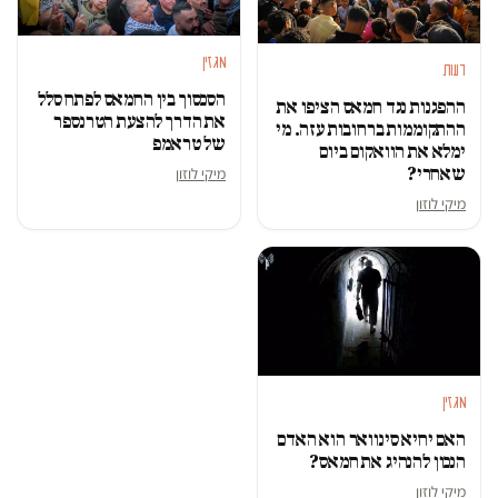
מגזין
דעות
הסכסוך בין החמאס לפתח סלל
ההפגנות נגד חמאס הציפו את
את הדרך להצעת הטרנספר
ההתקוממות ברחובות עזה. מי
של טראמפ
ימלא את הוואקום ביום
שאחרי?
מיקי לוזון
מיקי לוזון
מגזין
האם יחיא סינוואר הוא האדם
הנכון להנהיג את חמאס?
מיקי לוזון