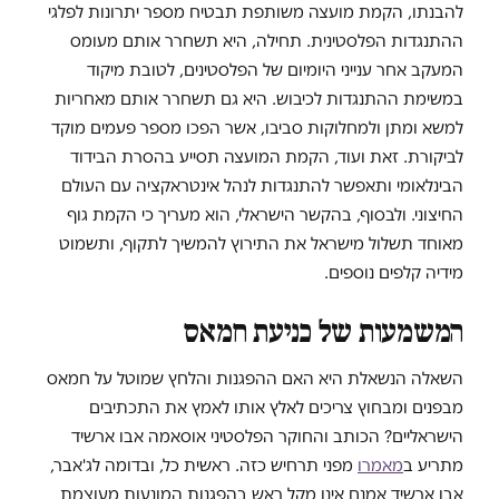
להבנתו, הקמת מועצה משותפת תבטיח מספר יתרונות לפלגי
ההתנגדות הפלסטינית. תחילה, היא תשחרר אותם מעומס
המעקב אחר ענייני היומיום של הפלסטינים, לטובת מיקוד
במשימת ההתנגדות לכיבוש. היא גם תשחרר אותם מאחריות
למשא ומתן ולמחלוקות סביבו, אשר הפכו מספר פעמים מוקד
לביקורת. זאת ועוד, הקמת המועצה תסייע בהסרת הבידוד
הבינלאומי ותאפשר להתנגדות לנהל אינטראקציה עם העולם
החיצוני. ולבסוף, בהקשר הישראלי, הוא מעריך כי הקמת גוף
מאוחד תשלול מישראל את התירוץ להמשיך לתקוף, ותשמוט
מידיה קלפים נוספים.
המשמעות של כניעת חמאס
השאלה הנשאלת היא האם ההפגנות והלחץ שמוטל על חמאס
מבפנים ומבחוץ צריכים לאלץ אותו לאמץ את התכתיבים
הישראליים? הכותב והחוקר הפלסטיני אוסאמה אבו ארשיד
מתריע ב
מאמרו
מפני תרחיש כזה. ראשית כל, ובדומה לג'אבר,
אבו ארשיד אמנם אינו מקל ראש בהפגנות המונעות מעוצמת