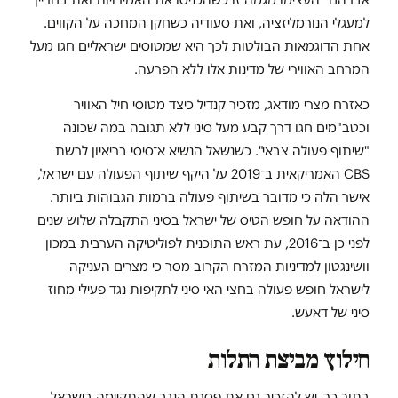
למעגלי הנורמליזציה, ואת סעודיה כשחקן המחכה על הקווים.
אחת הדוגמאות הבולטות לכך היא שמטוסים ישראליים חגו מעל
המרחב האווירי של מדינות אלו ללא הפרעה.
כאזרח מצרי מודאג, מזכיר קנדיל כיצד מטוסי חיל האוויר
וכטב"מים חגו דרך קבע מעל סיני ללא תגובה במה שכונה
"שיתוף פעולה צבאי". כשנשאל הנשיא א־סיסי בריאיון לרשת
CBS האמריקאית ב־2019 על היקף שיתוף הפעולה עם ישראל,
אישר הלה כי מדובר בשיתוף פעולה ברמות הגבוהות ביותר.
ההודאה על חופש הטיס של ישראל בסיני התקבלה שלוש שנים
לפני כן ב־2016, עת ראש התוכנית לפוליטיקה הערבית במכון
וושינגטון למדיניות המזרח הקרוב מסר כי מצרים העניקה
לישראל חופש פעולה בחצי האי סיני לתקיפות נגד פעילי מחוז
סיני של דאעש.
חילוץ מביצת התלות
בתוך כך, יש להזכיר גם את פסגת הנגב שהתקיימה בישראל