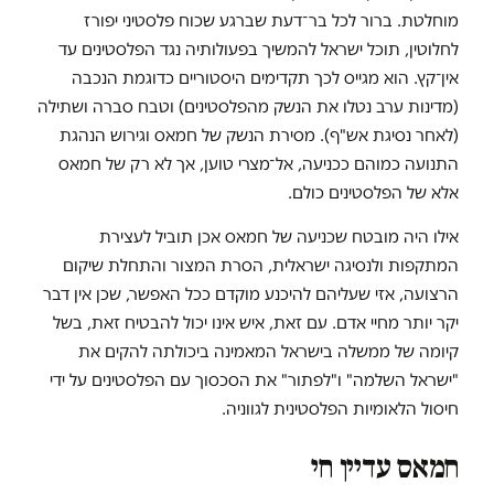
מוחלטת. ברור לכל בר־דעת שברגע שכוח פלסטיני יפורז
לחלוטין, תוכל ישראל להמשיך בפעולותיה נגד הפלסטינים עד
אין־קץ. הוא מגייס לכך תקדימים היסטוריים כדוגמת הנכבה
(מדינות ערב נטלו את הנשק מהפלסטינים) וטבח סברה ושתילה
(לאחר נסיגת אש"ף). מסירת הנשק של חמאס וגירוש הנהגת
התנועה כמוהם ככניעה, אל־מצרי טוען, אך לא רק של חמאס
אלא של הפלסטינים כולם.
אילו היה מובטח שכניעה של חמאס אכן תוביל לעצירת
המתקפות ולנסיגה ישראלית, הסרת המצור והתחלת שיקום
הרצועה, אזי שעליהם להיכנע מוקדם ככל האפשר, שכן אין דבר
יקר יותר מחיי אדם. עם זאת, איש אינו יכול להבטיח זאת, בשל
קיומה של ממשלה בישראל המאמינה ביכולתה להקים את
"ישראל השלמה" ו"לפתור" את הסכסוך עם הפלסטינים על ידי
חיסול הלאומיות הפלסטינית לגווניה.
חמאס עדיין חי