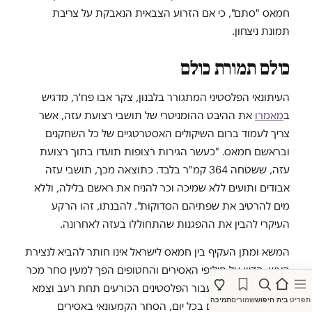
חמאס "סתם", כי אם הזרוע הצבאית הנאבקת על צריבת
תמונת ניצחון.
כולם תמורת כולם
העיתונאי הפלסטיני המתגורר בלבנון, צקר אבו פח'ר, מדגיש
ב
מאמרו
את ההיבט ההומניטרי של תושבי רצועת עזה, אשר
צריך לעמוד ברום השיקולים האסטרטגיים של כל השחקנים
ובראשם חמאס. "כעשר הגירות רצופות תועדו בתוך רצועת
עזה, ששטחה 364 קמ"ר בלבד. כתוצאה מכך, תושבי עזה
אבודים ותועים ללא שמיכה וכר להניח את ראשם בלילה, וללא
מים להרטיב את שפתיהם הסדוקות". להבנתו, זהו הרקע
העיקרי להבין את ההפגנות שהתחוללו בעזה לאחרונה.
המשא ומתן העקיף בין חמאס לישראל אינו חותר להביא לנצירת
האש. הדיון על חילופי האסירים והחטופים הפך למעין סחר מכר
בבחינת "תן וקח". עבור הפלסטינים הכורעים תחת רעב וצמא
תפריט
בית
חיפוש
שמורים
תמיכה
וסופרים את מתיהם בכל יום, הסחר הקמעונאי באסירים