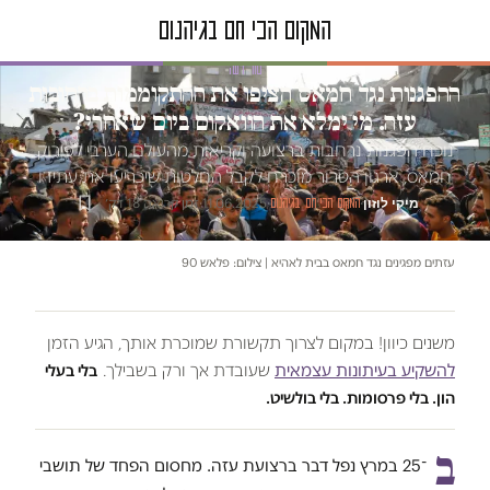
טור דעה
ההפגנות נגד חמאס הציפו את ההתקוממות ברחובות
עזה. מי ימלא את הוואקום ביום שאחרי?
נוכח הפגנות נרחבות ברצועה וקריאות מהעולם הערבי לפירוק
חמאס, ארגון הטרור מוכרח לקבל החלטות שיכריעו את עתידו
מיקי לוזון
·
·
11.06.2025
·
זמן קריאה 18 דק׳
המקום הכי חם בגיהנום
עזתים מפגינים נגד חמאס בבית לאהיא | צילום: פלאש 90
משנים כיוון! במקום לצרוך תקשורת שמוכרת אותך, הגיע הזמן
להשקיע בעיתונות עצמאית
שעובדת אך ורק בשבילך.
בלי בעלי
הון. בלי פרסומות. בלי בולשיט.
ב
־25 במרץ נפל דבר ברצועת עזה. מחסום הפחד של תושבי