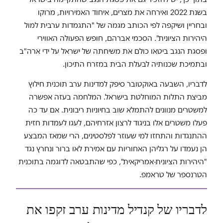
בשנת 2022 ואירחה את מצרים, איחוד האמירויות, מרוקו
ובחריין ושיקפה לפי הכותב מגמה של "התגמדות ערבית למול
היהירות הציונית". הסכמי אברהם, חופש הפעולה האווירי
ופסגת הנגב ביטאו כולם את משיחתה של ישראל על ידי ארה"ב
ובתמיכת שכנותיה לבעלת הבית במזרח התיכון.
לדבריו, השבעה באוקטובר סיפק למדינות ערב תוכנית חילוץ
מביצת התלות המוחלטת בישראל. המלחמה בעזה אפשרה
למשטרים מנוונים להתמלא שוב בחיוניות ריבונית. אם עד כה
פעלו משטרים אלו בניגוד לרצון אזרחיהם, לעגו לעמדות חזית
ההתנגדות והתחזו למי שעוזר לפלסטינים, הרי שמאז המבצע
הן נעמדו על רגליהן האחוריות עם אמירת לאו ברור ונחרץ נגד
"היהירות הציונית-אמריקאית", כפי שהתבטאה לדוגמה בתוכנית
הטרנספר של טראמפ.
לדבריו של קנדיל מדינות ערב זקפו את