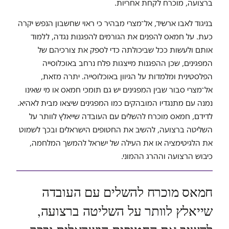
ברצועה, מוכרח לקחת אחריות.
בניגוד לאבו ארשיד, אל־מצרי מבהיר כי ראוי שחשבון הנפש יקרה
כעת. על חמאס להפנים את הגורמים להפגנות נגדה, ללמוד
אותם ולעשות ככל שביכולתה כדי לספק את צורכיהם של
המפגינים, שכן ההפגנות מייצגות פלח נרחב באוכלוסייה
הפלסטינית ומלמדות על הגיוון באוכלוסייה. יתרה מזאת,
אל־מצרי סבור שבין המפגינים יש גם תומכי חמאס או מי שאינו
נמנה עם מתנגדיו המובהקים כמו המפגינים שיצאו מבית לאהיא.
לדידם, חמאס מוכרח להשלים עם העובדה שייאלץ לוותר על
השליטה ברצועה, להשיב את החטופים הישראלים ובכך לשמוט
את הלגיטימציה או את העילה של ישראל להמשך המלחמה,
כיבוש הרצועה וההרג ההמוני.
חמאס מוכרח להשלים עם העובדה
שייאלץ לוותר על השליטה ברצועה,