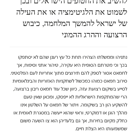
להשיב את החטופים הישראלים ובכך
לשמוט את הלגיטימציה או את העילה
של ישראל להמשך המלחמה, כיבוש
הרצועה וההרג ההמוני
נתניהו וממשלתו הצהירו תחת כל עץ רענן שהם לא יסתפקו
בכך וכי מטרתם הסופית היא עקירה, טיהור אתני וסיפוח, אך
לחמאס אסור לספק להם תירוצים מתוך אחריות לעם הפלסטיני.
סירוב חמאס כמוהו כמכשול לשחקניות האזוריות והבינלאומיות
לסייע בשיקום רצועת עזה, כיוון שכל עוד חמאס ריבון ברצועה,
הרי שהמתקפות הישראליות לא ייפסקו, ומכאן שאין טעם
להשקיע הון רב בשיקומה. ויתור של חמאס על השלטון אינו
מהלך הוגן או דמוקרטי, וראוי שהוא ייעשה במסגרת לאומית או
כחלק מקיום בחירות, אך גם בלעדיהן הוא צו השעה משום
שמשמעותו היא הצלת חיים.