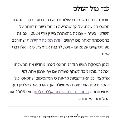
לבד מול העולם
חוסר הכרה בהשלכות פעולותיו הוא דפוס חוזר בקרב הנהגת
חמאס הכושלת. על אף שהביעה נכונות רשמית לוותר על
השלטון בעזה – אם זה בהצהרת בייג'ין (יולי 2024) ואם זה
בהסכמתה לאחר מכן להקים
ועדת תמיכה קהילתית
שתורכב
מפוליטיקאים עצמאיים – ניכר, להבנת אל־מצרי, כי אין אלו דברי
אמת.
בזמן הפסקת האש הזדרז חמאס לארגן מחדש את ממשלתו
ואת זרועותיו מבלי לשתף פעולה עם אף ארגון אחר. לפי
אל־מצרי, כל האינדיקציות מראות כי המקסימום שחמאס יכול
להסכים עליו הוא עזיבת הממשלה, אך הוא נשאר בשלטון תוך
גיבוש נוסחה
דומה יותר לזו של חזבאללה בלבנון
מאז 2006 ועד
המלחמה האחרונה.
ההנהגה הפלסטינית הייתה ועודנה