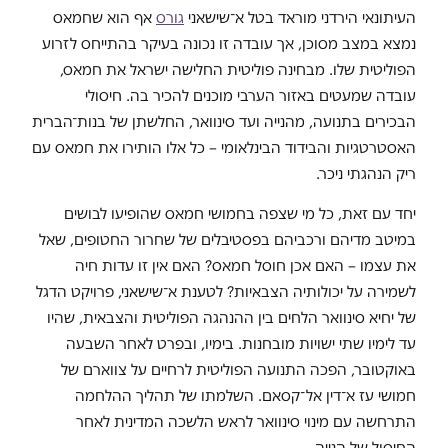
העיתונאי הירדני מוראד בטל א־שישאני
גורס
אף הוא שחמאס
נמצא במצב מסוכן, אך עובדה זו נכונה בעיקר בהתייחס לזרוע
הפוליטית שלו. מבחינה פוליטית החלישה ישראל את חמאס,
עובדה שמעטים באזור הערבי מוכנים להכיר בה. חיסולי
הבכירים בתנועה, מהנייה ועד סינוואר, החלשתן של בנות־הברית
האסטרטגיות והבידוד הבינלאומי – כל אלו הותירו את חמאס עם
ריק הנהגתי ניכר.
יחד עם זאת, כל מי שצפה בחמושי חמאס שהופיעו לבושים
במיטב מדיהם ורכביהם בפסטיבלים של שחרור החטופים, שאל
את עצמו – האם אכן חוסל חמאס? האם אין זו עדות חיה
לשמירה על יכולותיה הצבאיות? לטענת א־שישאני, פרויקט הדגל
של יחיא סינוואר הלחים בין ההנהגה הפוליטית והצבאית, שהיו
עד לימיו שתי ישויות מובחנות. בימיו, ובפרט לאחר השבעה
באוקטובר, הפכה התנועה הפוליטית לרחיים על צווארם של
חמושי עז א־דין אל־קסאם. השלמתו של תהליך ההלחמה
התרחשה עם מינוי סינוואר לראש הלשכה המדינית לאחר
החיסול של הנייה.