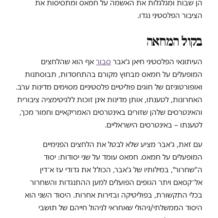
הן שבות ומגלגלות את האשמה על חמאס ומתסיסות את
הציבור הפלסטיני נגדו.
בקול המחאה
העיתונאי הפלסטיני חיאן ג'אבר
סבור
אף הוא שהלחצים
המופעלים על חמאס מבחוץ מקורם בהתחסדות, תבוסתנות
ואופורטוניזם של חוגים פוליטיים פלסטיניים מסוימים מדינות ערב.
האחרונות, לטענתו, אותן מדינות אינן זוכות ללגיטימציה ציבורית
והאינטרסים שלהן שזורים באינטרסים האמריקאיים וחמור מכך,
לטענתו – באינטרסים הישראליים.
עם זאת, ג'אבר מציע שלא לבטל את הלחצים הפנימיים
המופעלים על חמאס. חמאס עומד על שני יסודות: יסוד
ה"שחרור", במילותיו של ג'אבר, הכולל את גדודי עז א־דין
אל־קסאם ויתר הגופים הפועלים למען ההתנגדות והשחרור
בכלי התקשורת, בפוליטיקה ובזירות אחרות. היסוד השני הוא
היסוד הממשלתי/ניהולי שאחראי לניהול חייהם של תושבי