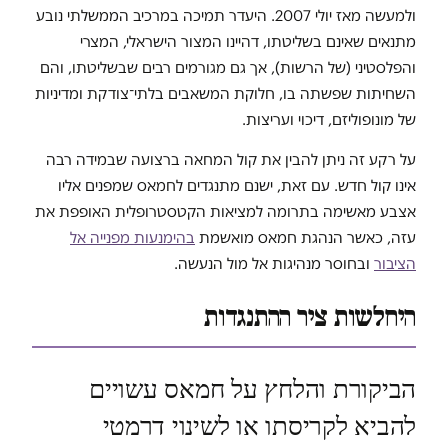
ולמעשה מאז יולי 2007. היעדר תמיכה במרכיב הממשלתי נובע
מתנאים שאינם בשליטתו, דהיינו המצור הישראלי, המצרי
והפלסטיני (של הרשות), אך גם מגורמים רבים שבשליטתו, והם
השחיתות שפשתה בו, חלוקת המשאבים בלתי־צודקת ומדיניות
של מונופוליזם, דיכוי ועריצות.
על רקע זה ניתן להבין את קול המחאה ברצועה שבמידה רבה
אינו קול חדש. עם זאת, ישנם מתנגדים לחמאס שמפנים אליו
אצבע מאשימה בתרומה למציאות הקטסטרופלית האופפת את
עזה, כאשר הנהגת חמאס מואשמת
בהימנעות מפנייה אל
הציבור
ובחוסר מנהיגות אל מול הנעשה.
היחלשות ציר ההתנגדות
הביקורת והלחץ על חמאס עשויים
להביא לקריסתו או לשינוי דרמטי