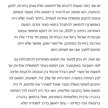
יש עוד כמה טענות לזכותו של לחמאס זולת אותן בחירות. למען
ההגינות, הוא מוסיף, יש להזכיר כי חמאס גילה מספר פעמים
נכונות להקים ממשלת אחדות לאומית, בייחוד לאחר שלא היה
באפשרוךו להמשיך להתנהל בתנאי מצור וחרם. הפעם
האחרונה הייתה ב־2021, אז היה זה דווקא מחמוד עבאס
שבעזרת ישראל ביטל את הבחירות באופן חד־צדדי. אילו היו
נערכות בחירות כמתוכנן, אל־מצרי טוען, אפשר שלא היינו
מגיעים למצב שבו אנו מצויים היום.
עם זאת, לא ניתן לפטור את חמאס מאחריות להתנהלות גם
לפני השבעה באוקטובר. אכן חמאס נעתר לממשלת אחדות, אך
לטענת אל־מצרי "קיים הבדל מהותי בין הסכמה להקמת מדינה
לבין ראייתה כמטרה המרכזית של שלב זה". לשיטתו, חמאס לא
התכוון לשתף פעולה וסבר שיוכל לשחרר את פלסטין. לו היה
חמאס פועל בתבונה פוליטית, הוא יכול היה לזכות לכל הפחות
בהכרה ערבית בינלאומית בסמכותו, ואולי בהמשך בהכרה
ברצועת עזה כמדינה – צעד ראשון בדרך לשחרור מלא.