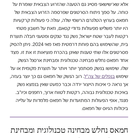
אלא שא־שישאני מסייג גם הטענה שהזרוע הצבאית שומרת על
כוחה. על סמך ניתוח הסרטונים שפרסמה הזרוע הצבאית של
חמאס בערוץ הטלגרם הרשמי שלה, עולה כי פעולות קרקעיות
היו יותר משליש מפעולות גדודי קסאם, וזאת על חשבון מטחי
רקטות לעבר שטח ישראל, נשק נגד טנקים ומטעני חבלה תוצרת
בית, שהשימוש בהם פוחת דרמטית מאז מאי 2024. ניתן להסיק
מסרטונים אלו שתי טענות שאינן בהכרח מוציאות זו את זו. מצד
אחד חמאס נחלש מבחינה טכנולוגית ומבחינת ארסנל הנשק
שלו. שימושו בנשק מסתמך יותר ויותר על תוצרת מקומית או על
שימוש
בנפלים של צה"ל
. רוב הנשק של חמאס גם כך יוצר בעזה,
אך נראה כי איכות הייצור ירדה וכבר כמעט שאין בנמצא נשק
באיכות טכנולוגית גבוהה, רקטות לטווח ארוך, רחפנים וכיו"ב.
מנגד, אופי הפעולות המתועדות של חמאס מלמדות על עלייה
ביכולות הגיוס של חמאס.
חמאס נחלש מבחינה טכנולוגית ומבחינת