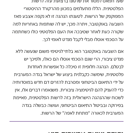
שעל חמאס למסור את שלטונו ברצועת עזה לרשות
הפלסטינית. הללו מתעלמים במכוון מהרקורד ההיסטורי
המפוקפק של הרשות. לטענתו הנהגה זו לא נקפה אצבע מאז
השבעה באוקטובר, ויתרה מכך, יש לה שותפות באחריות למה
שקורה כעת לאחר שסיבכה את העם הפלסטיני כולו כשחתמה
על הסכמי אוסלו מבלי לקבל מנדט לאומי לכך.
אם השבעה באוקטובר הוא בלתי־לגיטימי משום שנעשה ללא
מנדט ציבורי, הרי שגם הסכמי אוסלו הם כאלו, ולפיכך יש
לבטלם. הנהגה חלופית זו סיכלה כל אפשרות לאחדות
פלסטינית, שימשה כקבלנית ביצוע של ישראל בגדה המערבית
על ידי התיאום הביטחוני ומסרבת להזרים דם חדש במוסדותיה
כדי להעניק להם לגיטימציה ציבורית. משנאמרו דברים אלו, אין
לשכוח שההנהגה הישראלית בזה לרשות הפלסטינית, מאיימת
בפירוקה ובביטול התיאום הביטחוני, ועושה כבשלה בגדה
המערבית לכאורה "מתחת לאפה" של הרשות.