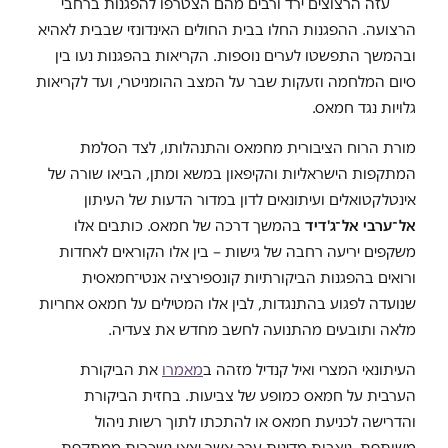
עזה הרצוצים ירד ורבים מהם הצטרפו להפגנות ברחבי
הרצועה. ההפגנות החלו בבית החולים האינדונזי שבבית לאהיא
ובהמשך התפשטו לערים נוספות. הקריאות בהפגנות נעו בין
סיום המלחמה וזעקות שבר על המצב ההומניטרי, ועד לקריאות
גלויות נגד חמאס.
מורת הרוח הציבורית מחמאס והתנהלותו, לצד הסלמת
המתקפות הישראליות והקיפאון במשא ומתן, הביאו שורה של
אינטלקטואלים ועיתונאים לדון במדור הדעות של העיתון
אל־ערבי אל־ג'דיד
בהמשך דרכה של חמאס. כותבים אלו
משקפים יריעה רחבה של גישות – בין אלו הקוראים לאחדות
ורואים בהפגנות הביקורתיות קונספירציה אנטי־חמאסית
שנועדה לפגוע בהתנגדות, לבין אלו המטילים על חמאס אחריות
מלאה ותובעים מהתנועה לחשב מחדש את צעדיה.
העיתונאי המצרי ואיל קנדיל מזהה ב
מאמרו
את הביקורת
הערבית על חמאס כמופע של צביעות. בחזית הביקורת
והדרישה לכניעת חמאס או להתכתו לתוך רשות ניהול
משותפת, ניצבות מדינות ערב אשר יצאו נשכרות ממתקפת