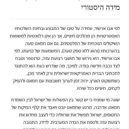
מידה היסטורי
לפי אבו ארשיד, עמידה על טיבו של המבצע ובחינת השלכותיו
האסטרטגיות הן מהלכים חיוניים, אך הן אינן רלוונטיות למשוואת
השיקולים הנוכחית של הפלסטינים. גם אם חמאס טעה
בהערכותיו (והוא ללא ספק טעה), המשמעות של כניעתו, לפי
אבו ארשיד, היא גירוש של תושבי רצועת עזה, טרנספר וטבח
לצד נכבה חדשה בגדה. לפיכך, מה שנדרש כעת הוא להתנגד
לתכתיבי הברית האמריקאית־ישראלית ורק לאחר מכן,
כשתשקוט הארץ, יהיה זמן לערוך חשבונות עם חמאס ולהפיק
לקחים, חיוניים ככל שיהיו.
שוגה מי שמניח כי יש קשר בין הפעולות של ישראל לבין השמדת
חמאס. אדרבה, מרגע שחמאס יובס ויאבד את קלף המיקוח של
החטופים, ישראל תפשיל את שרווליה כדי לעצב מחדש את
רצועת עזה ולספח את הגדה המערבית. לדידו, התגובה