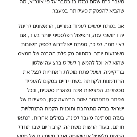
מעבר כרם שלום נבזזו בנובמבר על פי אונר"א, מה
שהביא להפסקת פעילותה במעבר.
אם בפתח ימשיכו לעמוד במריים, הראשונים להינזק
יהיו תושבי עזה, והפיצול הפלסטיני יוותר בעינו, אם
לא יוחמר. לפיכך, מפתח יש לדרוש לספק תשובות
משכנעות יותר. במתווה מקופלת ההבנה של חמאס
שהוא לא יוכל להמשיך לשלוט ברצועה שלטון
בר־קיימה, ושעל פתח מוטלת האחריות לנצל את
ההזדמנות ולקחתה בשתי ידיים במקום להעמיד
מכשולים. המציאות אינה נשארת סטטית, וככל
שפתח מתמהמה שטח הרצועה קטן, הפעילות של
ישראל בגדה מתרחבת ותוכנית הקמת התנחלויות
בעזה ממתינה מעבר לפינה. במילים אחרות, רנתאוי
חותם, בעוד הרשות משתהה, קרב היום שבו תחדל
הרשות מלפעול או שקיומה יאבד משמעות של ממש.