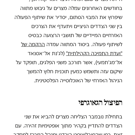
בחודשים האחרונים עמלה מצרים על גיבוש מתווה
שיפרוץ את המבוי הסתום, יסדיר את שיתוף הפעולה
בין שני הצדדים הניציים ויתעדף את הצרכים
האזרחיים המיידיים של תושבי הרצועה כבסיס
לשיתוף פעולה. ביסוד המתווה עמדה
ההקמה של
"ועדת התמיכה הקהילתית"
(לג'נת אל־אסנאד
אל־מג'תמעי), אשר תורכב משני הפלגים, תופקד על
שיקום עזה ותשמש כמעין תוכנית חלוץ להמשך
הניהול האזרחי של האוכלוסייה הפלסטינית.
הפיצול הגאוגרפי
בתחילת נובמבר הצליחה מצרים להביא את שני
הצדדים להתדיין בקהיר מתוך אופטימיות זהירה. עם
זאת, כפי שהפובליציסט הירדני ומנהל המרכז למחקר