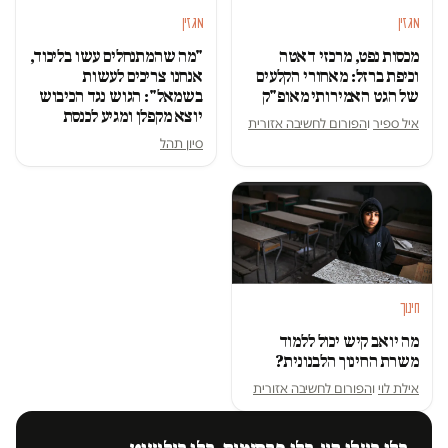
מגזין
מגזין
מכסות נפט, מרכזי דאטה
"מה שהמתנחלים עשו בליכוד,
וכיפת ברזל: מאחורי הקלעים
אנחנו צריכים לעשות
של הגט האמירותי מאופ"ק
בשמאל": הגוש נגד הכיבוש
יוצא מקפלן ומגיע לכנסת
איל ספיר
ו
הפורום לחשיבה אזורית
סיון תהל
חינוך
מה יואב קיש יכול ללמוד
משרת החינוך הלבנונית?
אילת לוי
ו
הפורום לחשיבה אזורית