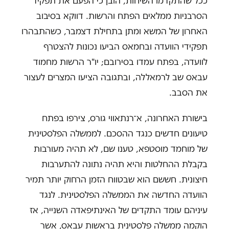
ככל שהתקדמו השיחות, הובן כי הפעם את תפקיד
הסרבניות ממלאים הפתח והרשות. דווקא בסיבוב
האחרון של המשא ומתן בתחילת דצמבר, כשהתבהרו
תפקידי הוועדה ובחמאס הביעו נכונות להצטרף
לוועדה, בפתח עמדו בסירובם; יו"ר הרשות מחמוד
עבאס שב לרמאללה, ובתגובה הציעו המצרים לעצור
את הסבב.
בישורת האחרונה, א־רנתאווי גורס, צירפו בפתח
טיעונים חדשים כנגד ההסכם. לממשלה הפלסטינית
של מוחמד מוסטפא, טענו שם, לא תהיה מעורבות
בקבלת ההחלטות והיא תהיה נתונה להתערבות
חיצונית. חששם הוא שבטווח הזמן הרחוק יותר תמיר
הוועדה החדשה את הממשלה הפלסטינית. לנגד
עיניהם עומד התקדים של האינתיפאדה השנייה, אז
הוקמה ממשלה פלסטינית בראשות עבאס, אשר