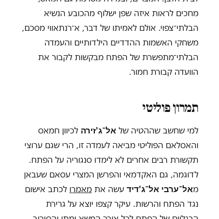
מחכים לראות איזה שפן ישלוף מהכובע הנשיא
הבלתי־צפוי. אולם לאמיתו של דבר, א־רנתאווי מסכם,
משחקי האשמות ההדדיים הילדותיים והעמדה
הבלתי־מתפשרת של הפתח מבקשות לקבור את
הוועדה קבורת חמור.
תמרון פוליטי
אל־ג'זירה
למי שחשב שההטיה של
לכיוון חמאס
והאסלאם הפוליטי מביאה לעמדה זו, הרי שגם ערוצי
תקשורת רבים אחרים לא לימדו סנגוריה על הפתח.
לדוגמה, גם האקדמאי והפרשן המצרי עסאם שעבאן
אל־ערבי אל־ג'דיד
מ
עשה את
מאמרו
לכתב אישום
נגד הפתח והרשות. עיקר קצפו יוצא על גרירת
הרגליים של הפתח לכל אורך המשא ומתן והסירוב