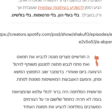
משנים כיוון! במקום לצרוך תקשורת שמוכרת אותך,
הגיע הזמן
להשקיע בעיתונות עצמאית
שעובדת אך
ורק בשבילך.
בלי בעלי הון. בלי פרסומות. בלי בולשיט.
tps://creators.spotify.com/pod/show/shakuf0/episodes/
e2v5o53/a-abps
ז
ה חודשיים מצרים מנסה להביא את חמאס
ואת פתח לגבש מתווה למנגנון משותף לניהול
הרצועה ביום שאחרי. בדצמבר שוב התפוצץ המשא
ומתן, והפעם האצבעות המאשימות מופנות לפתח.
מראשית המלחמה היה ברור לכולי עלמא שהמציאות
בעזה לא תהיה כתמול שלשום וכי על הגורמים
המעורבים במלחמה להציע את תמונת העתיד