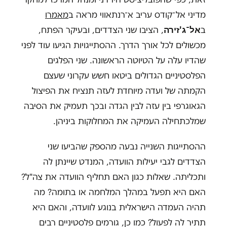
מדיני אל־קודס עריב א־רנתאווי מראה ב
מאמרו
אל־ג'זירה
ב
, הציבו שני הצדדים, ובעיקר הפתח,
מכשולים לכל אורך הדרך. ההסתייגויות הגיעו עוד לפני
שהדיו עלה על הטיוטה הראשונה. שני הפלגים
הפלסטיניים הגדולים ביטאו חשש עקרוני שעצם
הקמתה של ועדה מיוחדת לעזה תנציח את הפיצול
הגאוגרפי בין עזה לבין הגדה ובכך תעמיק את הסיבה
שמלכתחילה העמיקה את המחלוקות ביניהן.
ההסתייגות השנייה נבעה מהספק שהביעו שני
הצדדים לגבי יעילות הוועדה, המנדט שיינתן לה
ותכליתה. שאלות כגון האם תחליף הוועדה את צה"ל?
האם היא תפעל במהלך המלחמה או בתומה? מה
תהיה העמדה הישראלית בנוגע לוועדה, והאם היא
תתיר לה לפעול? כמו כן, גורמים פלסטיניים רבים