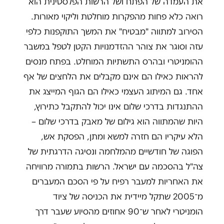
את העמדה של הפתח ושל הרשות הפלסטינית הוא
רואה כלא פחות מהפקרות מוחלטת וליקוי מאורות.
הסירוב למתווה "מבטיח" את המשך התוקפנות כלפי
עזה וסוגר את צוהר ההזדמנויות הקטן לטפל במשבר
ההומניטרי ובהרס התשתיות המוחלט. בפתח מנסים
להראות כאילו הם אינם מקבלים את הלחצים של אף
אחד. גם המיתוג העצמי כאילו הם הגוף המייצג את
ההתנגדות בדרכי שלום אינו יכול להתקבל כתירוץ,
היות שהמתווה הוא גילום של מאבק בדרכי שלום –
הלא עיקריו הם חזרה למשא ומתן, הפסקת אש,
הפוגה של חודשיים מהמלחמה ונסיגה הדרגתית של
צה"ל בהסכמה עם ישראל. הרשות בתמורה מרוויחה
את האחריות למעבר רפיח על פי הסכם המעברים
מ־2005 שתקל מיידית את הכניסה של ציוד
הומניטרי לאחר ש־90 אחוזים מהסיוע שעבר דרך