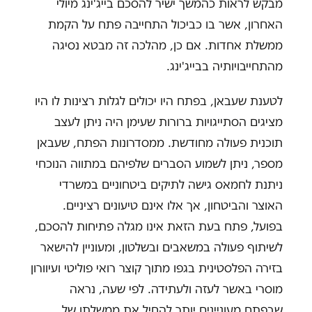
מבקש לראות כהמשך ישיר להסכם בייג'ינג מיולי
האחרון, אשר בו כביכול התחייבה פתח על הקמת
ממשלת אחדות. אם כן, מהלכה זה מבטא נסיגה
מהתחייבויותיה בבייג'ינג.
לטענת שעבאן, בפתח היו יכולים לגלות רצינות לו היו
מציגים הסתייגויות ברורות שעימן היה ניתן לעצב
תוכנית פעולה מחודשת. ממסדרונות הפתח, שעבאן
מספר, ניתן לשמוע הסברים שלפיהם במתווה הנוכחי
ניתנת לחמאס גישה לתיקים ביטחוניים במשרדי
האוצר והביטחון, אך אלו אינם טיעונים רציניים.
בפועל, פתח בעת הזאת אינו מגלה פתיחות להסכם,
לשיתוף פעולה במשאבים ובשלטון, ומעוניין להישאר
בזירה הפלסטינית בגפו מתוך קוצר רואי פוליטי ועיוורון
מוסרי באשר לעזה ולעתידה. לפי שעה, נראה
שבפתח מעוניינים יותר להחיל את ממשלתו של