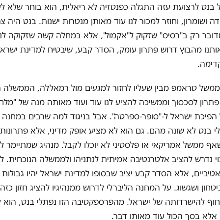
בנט לרצועת עזה התגלה כפנטזיה לא ריאלית, הוא בוחר שלא ל
דה ושומרון, וחוזר למכור לנו עוד מאותן מנטרות ישנות. בנט היה 
דובר רק ב"רסיס" שזקוק ל"אקמול", אלא במחלה קשה שזקוקה לני
ותנו מהבוץ דרוש פתרון עומק, הסדר קבע, שיבטיח למדינת ישראל
דימה.
ממשל טראמפ מבין שעליו לחזור למגעים מול רמאללה, הממשלה ה
תרון לסכסוך וממשיכה להציע לנו עוד ועוד מאותה מנה של "מלח
 הפיכת ישראל ל-"סופר-ספרטה". אבל בניגוד למה שרבים במחנה ה
י בנט לא שונה מהם. גם הוא לא מציע אופק מדיני, אלא פתרונות 
אף ממשל אמריקאי או פלסטיני לא יוכלו לקבל. מנהיג שמתיימר ל
 נדרש להציב אלטרנטיבה אמיתית לנתניהו ולממשלה הנוכחית. ל
יאטיביים, אלא הסדר קבע יציב שבסופו למדינת ישראל יהיו גבולות
יטחון ושגשוג. על המחנה הליברלי לדרוש ממנהיגיו להציג חזון כזה
דחוף להישרדותה של ישראל. מהפרספקטיבה הזו נפתלי בנט, הוא
 אלא בסך הכול עוד מאותו דבר.