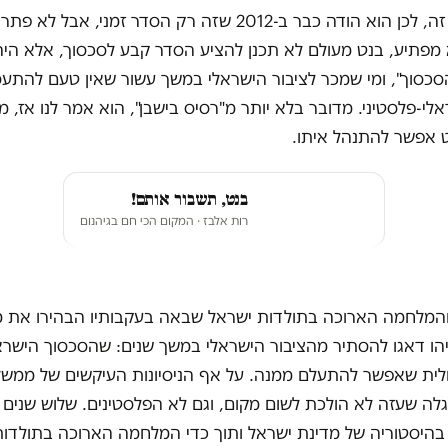
בנט יודע את זה, לכן הוא הודה כבר ב-2012 שזה רק הסדר זמני, אבל ל
 מפתיע, בנט מעולם לא תכנן להציע הסדר קבע לסכסוך, אלא היה
הסכסוך", ומי שמכר לציבור הישראלי במשך עשור שאין טעם להתע
לי-פלסטיני. מדובר בלא יותר מ"רסיס בישבן", הוא אמר לנו אז, מ
אפשר להתנהל איתו.
בנט, תשבור אותם!
רות אלבז
· המקום הכי חם בגיהנום
בל ה-7.10 והמלחמה הארוכה בתולדות ישראל שבאה בעקבותיו הבהירו את
יהו דאגו להסתיר מהציבור הישראלי במשך שנים: שהסכסוך הישרא
שולית שאפשר להתעלם ממנה. על אף הניסיונות העיקשים של ממש
לה שעזה לא הולכת לשום מקום, וגם לא הפלסטינים. שלוש שנים 
בהיסטוריה של מדינת ישראל ותוך כדי המלחמה הארוכה בתולדות