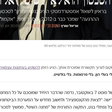
 הסכסוך הוא לא "רסיס" ואל ת
בראיון לשאול אמסטרדמסקי הציג בנט "פתרון" לסכסוך 
ההרגעה" שמכר כבר ב-2012: הסדר זמני, "אקמול", בטח לא פתרון קבע
אריאל שורץ
·
המקום הכי חם בגיהנום
·
30.06.2026
·
זמן קריאה
 נפתלי בנט בכנס של מפלגת יחד | צילום: פלאש 90
במקום לצרוך תקשורת שמוכרת אותך, הגיע הזמן
להשקיע בעיתונות עצמאית
י בעלי הון. בלי פרסומות. בלי בולשיט.
ישראל של פוסט 7 באוקטובר, נדמה שהדבר היחיד שמוסכם על כל המח
ישה ״לצאת מהקונספציה" ולחשוב מחדש על המערכת הביטחונית 
ל נפתלי בנט, התקווה התורנית של "מחנה השינוי", ממשיך למכור 