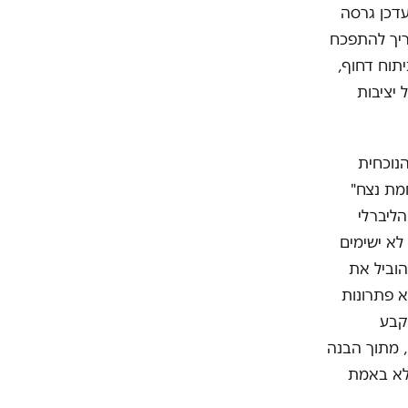
עדכן גרסה
צריך להתפכח
תוח דחוף,
 יציבות
נוכחית
מת נצח"
ליברלי
לא ישימים
הוביל את
א פתרונות
 קבע
, מתוך הבנה
 לא באמת