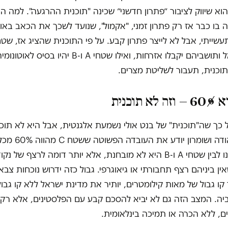
וא שיווק לציבור ״פתרון חדשני״ שכינה "תוכנית ההרגעה". למה ה
 בו כבר אז רק פתרון זמני, "אקמול", שנועד לשכך את הכאב באופן
למדינת ישראל ותושביהם יקבלו אזרחות, ואילו שטחי A ו-B 
תוכנית, תעבור לשליטת מצרים.
זה לא תוכנית
 כך שה"תוכנית" של בנט אולי נשמעת אלגנטית, אבל היא לא תוכנ
שמכיר את יהודה ושומרון 
ושהחלוקה בינו לבין שטחי A ו-B היא לא מובחנת, אלא יותר דומה לרצף ש
ן ביניהם רצף תחבורתי או גיאוגרפי. גבול כזה ידרוש נוכחות צבא
קו גבול של מאות קילומטרים, יותיר את מדינת ישראל ללא קו גבול 
ביה. המצב הזה גם לא יביא להסכם קבע עם הפלסטינים, אלא רק
, ללא הכרה או תמיכה בינלאומית.