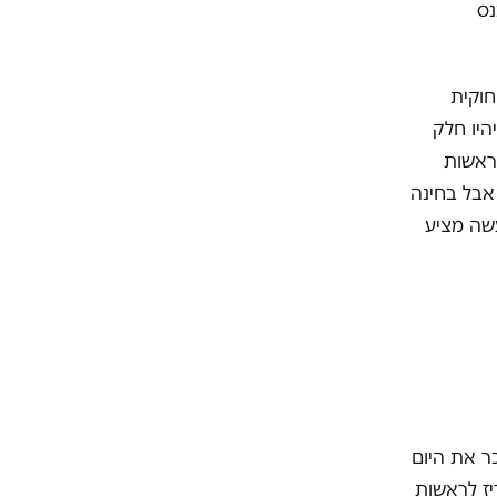
נס
וקית
ו בעתיד להיות חלק ממדינת ישראל. אבל שטחי A ו-B – יהיו חלק
לראשות
אבל בחינה
עשה מציע
וליטיקה כיו"ר הבית היהודי ב-2012. אני זוכר את היום
יז לראשות