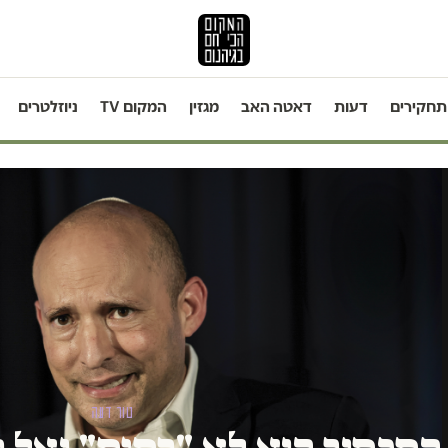
תחקירים
דעות
דאטה האב
מגזין
המקום TV
ניוזלטרים
טור דעה