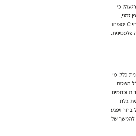
רגעה? כי
 זמני,
להשיג שקט תעשייתי, אבל לא לייצר פתרון קבע. על פי התוכנית שהציג אז, שטחי C יסופחו
יהיו בסיס לאוטונומיה פלסטינית.
ית כלל. מי
יודע את העובדה הפשוטה ששטח C מהווה 60% מכלל השטח
ל נקודות וכתמים
ית בלתי
ברור ויפגע
 להמשך של