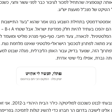
ותה קונספציה שהתחיל למכור לציבור כבר לפני עשור וחצי, כשנכ
 הטיקט של מנכ"ל מועצת יש"ע.
ל אמסטרדמסקי בתחילת השבוע בנט אמר שהוא "בעד התיישבות ח
בשטחי C, כי הם יהפכ
הפלסטינית". לכאורה, צעד חיובי. סוף-סוף מנהיג פוליטי ומועמד 
 מתווה לפתרון לסכסוך הישראלי-פלסטיני שאיננו מלחמת נצח. 
פתרון" הזה, שנועד בדיוק עבור האוזן הליברלית, מגלה שבנט למ
תה גברת, אפילו בלי שינוי אדרת.
נפתלי, תעשה לי אקזיט
יונתן פלג
· המקום הכי חם בגיהנום
גילוי נאות, הצבעתי לבנט כשנכנס לפ
 אלינו לישיבה בדרום הר חברון כדי להשיג קולות לתמיכה בפריימר