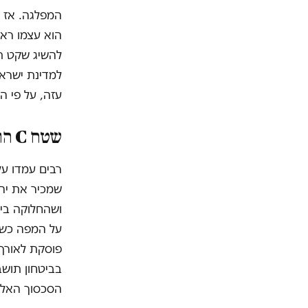
המפלגה. אז ה
הוא עצמו ראה
עזה, על פי ה
שטח
C
הוא 60% — ו
רבים עמדו על
על המפה כשאי
פוסקת לאורך 
בביטחון תוש
הסכסוך האלים