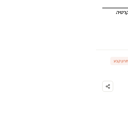
רטיה
רון קבע