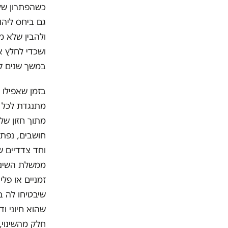
כשהפתרון של 
גם ביחס ליהו
ולהבין שלא מ
ושכדי לחלץ א
במשך שנים ק
בזמן שאפילו 
מתנגדת לכל פ
מתוך חזון של
חושבים, נפתל
וחד צדדיים ש
ממשלת השינוי
זמניים או פל
שיבטיחו לה ב
שהוא חיוני ו
חלק מהשינוי,