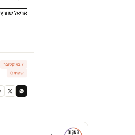
אריאל שוורץ
7 באוקטובר
שטחי C