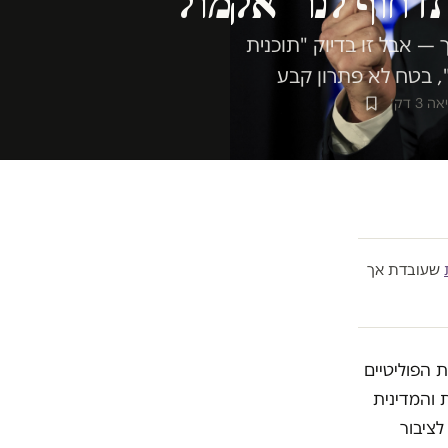
דחוף לנו "אקמול"
— אבל זו בדיוק "תוכנית
 3 דק׳
שעובדת אך
נות הפוליטיים
והמדינית
לציבור