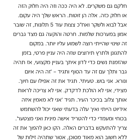
חלקם גם משקרים. לא היה ככה וזה היה חלוק הזה
או חלוק כזה. אלה הן זוטות. הראש שלך היה עקום.
אבל לבוא ולשקר ואח"כ צצות עוד 5 תלונות, זה שובר
אמון במערכות שלמות. חרטה והוקעה גם מצד גברים
זה שינוי שהייתי רוצה לשמוע עליו יותר. במקום
להתגונן ולתרץ תירוצים שזה היה עניין פרטי, בזמן
שהזמנת נשים כדי לדון איתך בעניין מקצועי, אז תהיה
גבר ותלך עם זה עד הסוף ותגיד – 'זה היה איום
ונורא. אני בוש. טעיתי'. תגיד את זה אפילו עם חיוך.
מצידי, אני לא הולכת לדקדק. אני לא צריכה לראות
אותך צלוב בכיכר העיר. תגיד 'אני לא מאמין איזה
אידיוט הייתי ואיך עלה בדעתי שאני יכול להשתמש
בכוחי ומעמדי כדי להטריד אישה מינית ואני מצטער'.
צריך להתעקש בדברים האלה. הקו כאן להפוך את זה
ללא חשוב הוא מאוד מסוכן, אסור שתהיה זילות של