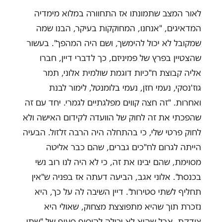
לאור המצב שתמונתו אז התחוורה במלוא מימדיה
המדאיגים, "אנחנו, המחוקקות בעיקר, הבנו שמה
שמקובל לא יכול להימשך, ושם היה המהפך". בעשור
שהצטיין בפרץ של פמיניזם, כך לדברי דיין, חברו
אליה קבוצת ח"כיות דוגמת שולמית אלוני, תמר
גוז'נסקי, נעמי חזן, נעמי בלומנטל, לימור לבנת
ואחרות. "זה חצה קווים מפלגתיים לגמרי. יחד עם זה
שהפכתי את זה לחוק של הוועדה לקידום האישה ולא
לחוק פרטי שלי, כי בהתחלה היה הרבה זלזול. הבעיה
הייתה לגרום לח"כים גברים, שהם כבר אליטה
מסוימת, שהם יבינו את זה, כי לא היה לנו רוב נשי
בכנסת". אלוני אגב, הביעה דעתה אז בפניה ש"אין
תחליף לשתי סטירות". דיין השיבה לה על כך, היא
נזכרת תוך שהיא מתפוצצת מצחוק, שאולי היא
צודקת, אבל שהיא לא יכולה להוסיף סעיף של "שתי