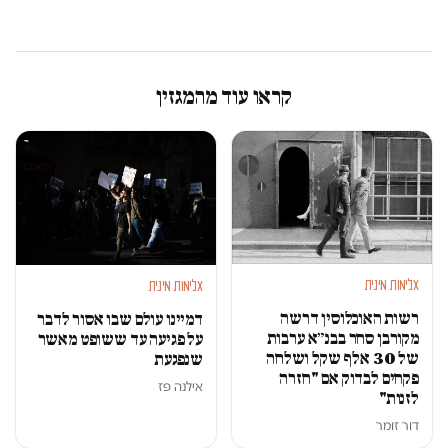
קראו עוד מהמגזין
אלימות מינית
אלימות מינית
רשות האוכלוסין דרשה
דמיינו עולם שבו אסור לדבר
מקורבן סחר בבנ״א ערבות
על פגיעה עד ששופט מאשר
של 30 אלף שקל ושלחה
שנפגעת
פקחים לבדוק אם "חזרה
אילנה פז
לזנות"
דור זומר