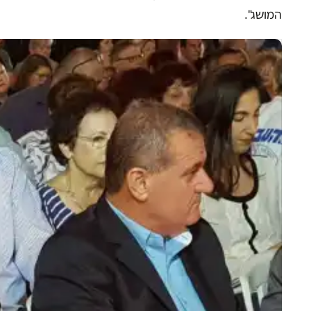
המושג".