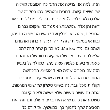
הזה. למה אני צריכה את התמיכה המובנת מאליה
של נשיאת קשת, דרורית ורטהיים כמו במקרה של
אלכס גלעדי למשל? או ששתיים-שלוש מנכ"ליות יביעו
דעה והן אלה שמשעות? אני צריכה שיקומו גברים
אחראים, מהנשיא ריבלין ועד לראש הממשלה נתניהו,
ובוודאי במקומות שזה קורה, ראשי חברות וארגונים
ושהם גם יגידו MeToo. לא במובן שזה קרה להם,
אלא להתייצב בצד של המוקיעים סוג של התנהגות
כזאת ומביעים כלפיה שאט נפש. כמו למשל בעניין
הזה עם בוכריס שהיה מאוד אופייני. ההכחשה
המוחלטת הזו שלו והתמיכה שהוא קיבל מחברים
וקולגות מכל עבר. זה בעייני כישלון של שינוי הנורמות.
אתה גם עושה מעשה שלא ייעשה ולא חוקי וגם
משכנע את כולם שלא היו דברים מעולם וגם גורר את
הסביבה שלך לתמוך בך ובמעשיך. אז קודם כל,