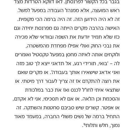
בגבר בכל הקשור לפרנסתן. לאו דווקא הטרדות מצד
ראש המועצה, אלא ממנהל העבודה במפעל למשל.
זה לא היה הידוען הזה. זה היה ברמה הכי מקומית.
האישה בהרבה מקרים הייתה גם מפרנסת יחידה וגם
כזו שלא תמיד יודעת את השפה ובוודאי שלא מכירה
את נבכי החוק ואולי אפילו מפחדת מהמשטרה,
ולוקחים אותה לאיזה מחסן במפעל טקסטיל ואומרים
לה – 'בואי, תורידי רגע, אל תדאגי ייצא לך טוב מזה
ואני אדאג שישאירו אותך בעבודה'. או מקרים שאם
את רוצה להתקדם אז זה צריך לעבור דרך מיטתי. או
שתצאי איתי לחו"ל לכנס ואז את כבר במלכודת
והסכמת וכן הלאה. או אם לא תסכימי, אני לא אקדם,
או אפטר. קשרים שיש סביבם סחטנות והשתקה. זה
התחיל ברמה של נשים משולי החברה, במעמד מאוד
נמוך, חלש ותלותי".