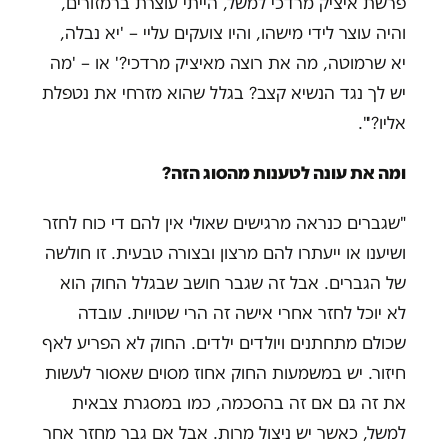
פרשת איציק מרדכי למשל, הייתי עוצרת ברמזורים,
והיה עוצר לידי מישהו, והיו צועקים עליי – 'יא נבלה,
יא שרמוטה, מה את רוצה מאיציק מרדכי?' או – 'מה
יש לך נגד הנשיא קצב? בגלל שהוא מזרחי את נטפלת
אליו?'".
ומה את עונה לטענות מהסוג הזה?
"שגברים כנראה מרגישים שאולי אין להם די כוח לחזר
ושיענו או ייעתרו להם מרצון ובצורה טבעית. זו חולשה
של הגברים. אבל זה שגבר חושב שבגלל החוק הוא
לא יוכל לחזר אחרי אישה זה הרי שטויות. עובדה
שכולם מתחתנים ויולדים ילדים. החוק לא הפריע לאף
חיזור. יש במשמעות החוק אחוז מסוים שאסור לעשות
את זה גם אם זה בהסכמה, כמו במסגרת צבאית
למשל, כאשר יש ניצול מרות. אבל אם גבר מחזר אחר