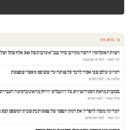
עוד באלימות מינית
רשות האוכלוסין דרשה מקורבן סחר בבנ״א ערבות של 30 אלף שקל ושלחה פקחים לבדוק אם "חזרה לזנות"
דור זומר · לפני 4 שבועות
דמיינו עולם שבו אסור לדבר על פגיעה עד ששופט מאשר שנפגעת
אילנה פז · לפני חודש
בעקבות מחאת הסטודנטיות: טל רוזנבליט יורחק מהאוניברסיטה העברית
אילי פארי · לפני חודש
המדינה מנסה להפריך את הנזק הנפשי של נפגעות כת שבית המשפט קבע כ
דור זומר · לפני חודשיים