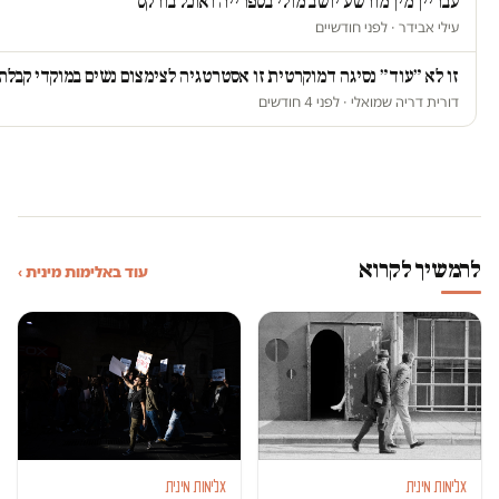
עבריין מין מורשע יושב מולי בספרייה ואוכל בורקס
עילי אבידר · לפני חודשיים
זו לא ״עוד״ נסיגה דמוקרטית זו אסטרטגיה לצימצום נשים במוקדי קבלת
דורית דריה שמואלי · לפני 4 חודשים
להמשיך לקרוא
עוד באלימות מינית ›
אלימות מינית
אלימות מינית