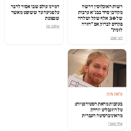
רשות האוכלוסין דרשה
דמיינו עולם שבו אסור לדבר
מקורבן סחר בבנ״א ערבות
על פגיעה עד ששופט מאשר
של 30 אלף שקל ושלחה
שנפגעת
פקחים לבדוק אם "חזרה
אילנה פז
לזנות"
דור זומר
אלימות מינית
בעקבות מחאת הסטודנטיות:
טל רוזנבליט יורחק
מהאוניברסיטה העברית
אילי פארי