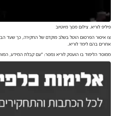
פיליפ לוריא. צילום מסך מיוטיוב
צו איסור הפרסום הוטל בשלב מוקדם של החקירה, כך שעד הבקש
אחרים בהם לימד לוריא.
ממוסד הלימוד בו הועסק לוריא נמסר: "עם קבלת המידע, המורה הושעה מיידית מעבודתו וזומן לשימוע. ע