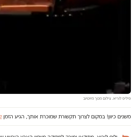
פיליפ לוריא. צילום מסך מיוטיוב
משנים כיוון! במקום לצרוך תקשורת שמוכרת אותך, הגיע הזמן
ל
יליפ לוריא, מוזיקאי ומורה למוזיקה מצפון הארץ הורש